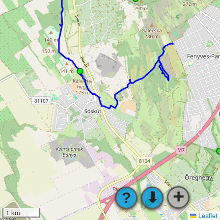
+
?
⬇
1 km
Leaflet