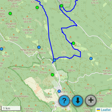
+
?
⬇
1 km
Leaflet