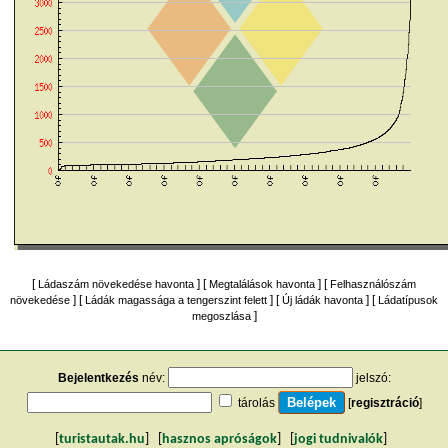
[
] [
] [
Ládaszám növekedése havonta
Megtalálások havonta
Felhasználószám
] [
] [
] [
növekedése
Ládák magassága a tengerszint felett
Új ládák havonta
Ládatípusok
]
megoszlása
Bejelentkezés
név:
jelszó:
tárolás
[
regisztráció
]
[
turistautak.hu
] [
hasznos apróságok
] [
jogi tudnivalók
]