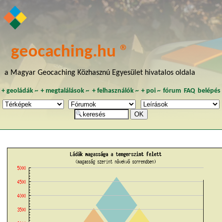
geocaching.hu ®
a Magyar Geocaching Közhasznú Egyesület hivatalos oldala
+
geoládák
~
+
megtalálások
~
+
felhasználók
~
+
poi
~
fórum
FAQ
belépés