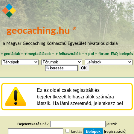
geocaching.hu ®
a Magyar Geocaching Közhasznú Egyesület hivatalos oldala
+
geoládák
~
+
megtalálások
~
+
felhasználók
~
+
poi
~
fórum
FAQ
belépés
Ez az oldal csak regisztrált és
bejelentkezett felhasználók számára
látszik. Ha látni szeretnéd, jelentkezz be!
Bejelentkezés
név:
jelszó:
tárolás
[
regisztráció
]