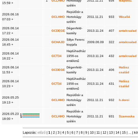
1
GCLHHO
Hortobágy
2011.11.21
934
tsapolo1
15:59 +
szélén
Repülőtér a
2026.06.16
GCLHHO
Hortobágy
2011.11.21
933
Wica54
07:03 +
szélén
2026.06.14
Dégenfeld-
GCDEGE
2013.11.24
407
antalcsalad
17:22 +
kastély
2026.06.14
Sillye Ferenc
GCHAJD
2009.06.09
322
antalcsalad
16:45 +
kopjafa
Hajdúhadház
2026.06.14
GCT34
1956-os
2013.11.24
432
antalcsalad
16:22 +
emlékmű
2026.06.14
Dégenfeld-
Halász
GCDEGE
2013.11.24
406
11:53 +
kastély
család
Hajdúhadház
2026.06.14
Halász
GCT34
1956-os
2013.11.24
431
10:23 +
család
emlékmű
Repülőtér a
2026.05.25
GCLHHO
Hortobágy
2011.11.21
932
h.dorci
19:13 +
szélén
Repülőtér a
2026.05.23
K
R
GCLHHO
Hortobágy
2011.11.21
931
Szamoska
W
18:00 +
szélén
Lapozás:
előző
|
1
|
2
|
3
|
4
|
5
|
6
|
7
|
8
|
9
|
10
|
11
|
12
|
13
|
14
|
15
| ... |
kö