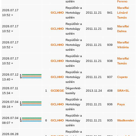
szélén
Ferenc
Repülőtér a
Maraffai
2026.07.17
GCLHHO
Hortobágy
2011.11.21
941
Lénárd
10:52 +
szélén
Tamás
Repülőtér a
2026.07.17
Maraffai
GCLHHO
Hortobágy
2011.11.21
940
10:52 +
Dalma
szélén
Repülőtér a
2026.07.17
Maraffai
GCLHHO
Hortobágy
2011.11.21
939
10:52 +
Viktória
szélén
Repülőtér a
2026.07.17
Maraffai
GCLHHO
Hortobágy
2011.11.21
938
10:52 +
Tamás
szélén
Repülőtér a
2026.07.12
K
R
GCLHHO
Hortobágy
2011.11.21
937
Cspeto
W
13:40 +
szélén
2026.07.11
Dégenfeld-
1
GCDEGE
2013.11.24
408
SRA+SL
15:34 +
kastély
Repülőtér a
2026.07.04
K
R
GCLHHO
Hortobágy
2011.11.21
936
Paya
W
09:16 +
szélén
Repülőtér a
2026.07.04
K
R
6
GCLHHO
Hortobágy
2011.11.21
935
Wadkender
W
08:07 +
szélén
Repülőtér a
2026.06.28