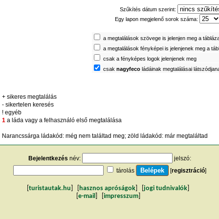
Szűkítés dátum szerint:
Egy lapon megjelenő sorok száma:
a megtalálások szövege is jelenjen meg a tábláz
a megtalálások fényképei is jelenjenek meg a tá
csak a fényképes logok jelenjenek meg
csak
nagyfeco
ládáinak megtalálásai látszódjan
+ sikeres megtalálás
- sikertelen keresés
! egyéb
1
a láda vagy a felhasználó első megtalálása
Narancssárga ládakód: még nem találtad meg; zöld ládakód: már megtaláltad
Bejelentkezés
név:
jelszó:
tárolás
[
regisztráció
]
[
turistautak.hu
] [
hasznos apróságok
] [
jogi tudnivalók
]
[
e-mail
] [
impresszum
]