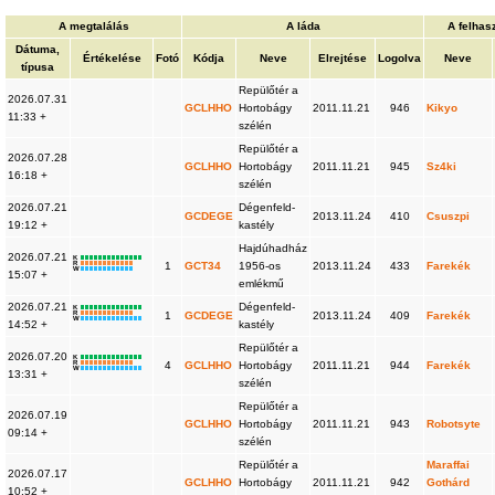
A megtalálás
A láda
A felhas
Dátuma,
Értékelése
Fotó
Kódja
Neve
Elrejtése
Logolva
Neve
típusa
Repülőtér a
2026.07.31
GCLHHO
Hortobágy
2011.11.21
946
Kikyo
11:33 +
szélén
Repülőtér a
2026.07.28
GCLHHO
Hortobágy
2011.11.21
945
Sz4ki
16:18 +
szélén
2026.07.21
Dégenfeld-
GCDEGE
2013.11.24
410
Csuszpi
19:12 +
kastély
Hajdúhadház
2026.07.21
K
R
1
GCT34
1956-os
2013.11.24
433
Farekék
W
15:07 +
emlékmű
2026.07.21
Dégenfeld-
K
R
1
GCDEGE
2013.11.24
409
Farekék
W
14:52 +
kastély
Repülőtér a
2026.07.20
K
R
4
GCLHHO
Hortobágy
2011.11.21
944
Farekék
W
13:31 +
szélén
Repülőtér a
2026.07.19
GCLHHO
Hortobágy
2011.11.21
943
Robotsyte
09:14 +
szélén
Repülőtér a
Maraffai
2026.07.17
GCLHHO
Hortobágy
2011.11.21
942
Gothárd
10:52 +