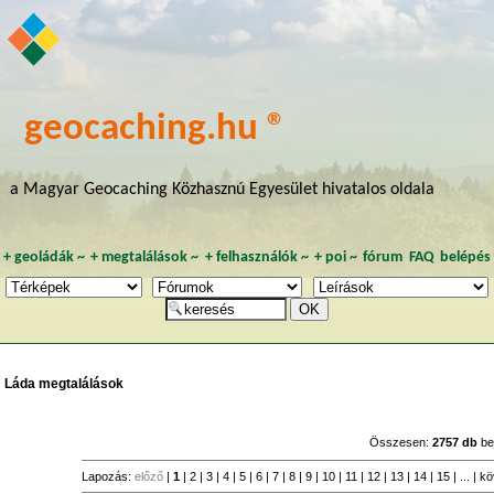
geocaching.hu ®
a Magyar Geocaching Közhasznú Egyesület hivatalos oldala
+
geoládák
~
+
megtalálások
~
+
felhasználók
~
+
poi
~
fórum
FAQ
belépés
Láda megtalálások
Összesen:
2757 db
be
Lapozás:
előző
|
1
|
2
|
3
|
4
|
5
|
6
|
7
|
8
|
9
|
10
|
11
|
12
|
13
|
14
|
15
| ... |
kö