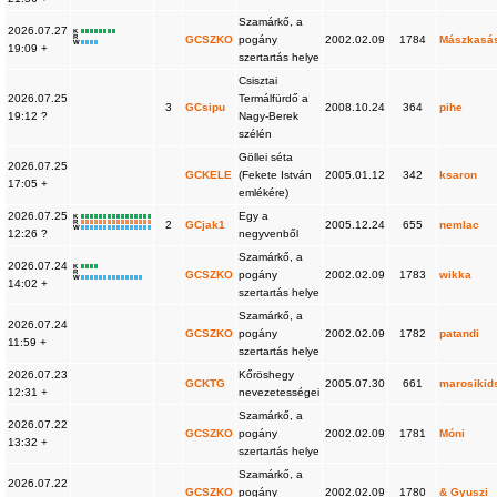
Szamárkő, a
2026.07.27
K
R
GCSZKO
pogány
2002.02.09
1784
Mászkasá
W
19:09 +
szertartás helye
Csisztai
2026.07.25
Termálfürdő a
3
GCsipu
2008.10.24
364
pihe
19:12 ?
Nagy-Berek
szélén
Göllei séta
2026.07.25
GCKELE
(Fekete István
2005.01.12
342
ksaron
17:05 +
emlékére)
2026.07.25
Egy a
K
R
2
GCjak1
2005.12.24
655
nemlac
W
12:26 ?
negyvenből
Szamárkő, a
2026.07.24
K
R
GCSZKO
pogány
2002.02.09
1783
wikka
W
14:02 +
szertartás helye
Szamárkő, a
2026.07.24
GCSZKO
pogány
2002.02.09
1782
patandi
11:59 +
szertartás helye
2026.07.23
Kőröshegy
GCKTG
2005.07.30
661
marosikid
12:31 +
nevezetességei
Szamárkő, a
2026.07.22
GCSZKO
pogány
2002.02.09
1781
Móni
13:32 +
szertartás helye
Szamárkő, a
2026.07.22
GCSZKO
pogány
2002.02.09
1780
& Gyuszi