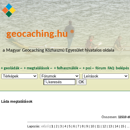
geocaching.hu ®
a Magyar Geocaching Közhasznú Egyesület hivatalos oldala
+
geoládák
~
+
megtalálások
~
+
felhasználók
~
+
poi
~
fórum
FAQ
belépés
Láda megtalálások
Összesen:
11510 d
Lapozás:
előző
|
1
|
2
|
3
|
4
|
5
|
6
|
7
|
8
|
9
|
10
|
11
|
12
|
13
|
14
|
15
| ..