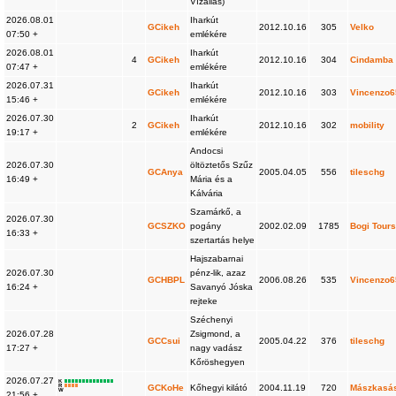
Vízállás)
2026.08.01
Iharkút
GCikeh
2012.10.16
305
Velko
07:50 +
emlékére
2026.08.01
Iharkút
4
GCikeh
2012.10.16
304
Cindamba
07:47 +
emlékére
2026.07.31
Iharkút
GCikeh
2012.10.16
303
Vincenzo6
15:46 +
emlékére
2026.07.30
Iharkút
2
GCikeh
2012.10.16
302
mobility
19:17 +
emlékére
Andocsi
2026.07.30
öltöztetős Szűz
GCAnya
2005.04.05
556
tileschg
16:49 +
Mária és a
Kálvária
Szamárkő, a
2026.07.30
GCSZKO
pogány
2002.02.09
1785
Bogi Tour
16:33 +
szertartás helye
Hajszabarnai
2026.07.30
pénz-lik, azaz
GCHBPL
2006.08.26
535
Vincenzo6
16:24 +
Savanyó Jóska
rejteke
Széchenyi
2026.07.28
Zsigmond, a
GCCsui
2005.04.22
376
tileschg
17:27 +
nagy vadász
Kőröshegyen
2026.07.27
K
R
GCKoHe
Kőhegyi kilátó
2004.11.19
720
Mászkasá
W
21:56 +