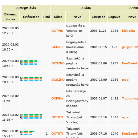
A megtalálás
A láda
A fel
Dátuma,
Értékelése
Fotó
Kódja
Neve
Elrejtése
Logolva
Neve
típusa
GCTekerés a
2026.08.05
GCTVtk
Velencei-tó
2006.11.23
1083
KBCsilla
12:23 +
körül
Pogány-tető a
2026.08.03
GCPoTe
havasokban
2006.08.15
126
gergo.h.1
16:55 +
(Erdély)
Szamárkő, a
2026.08.03
K
R
GCSZKO
pogány
2002.02.09
1787
DonGatto
W
10:53 +
szertartás helye
Szamárkő, a
2026.08.03
K
R
GCSZKO
pogány
2002.02.09
1786
ujcsi
W
10:45 +
szertartás helye
Pilis Keresztje
2026.08.02
és
GCPiKe
2007.01.07
1482
Trebronm
11:55 +
Boldogasszony
kápolna
Túlpartról
2026.08.02
K
R
GCTUTI
Tihany (volt
2003.07.16
1641
ujcsi
W
11:15 +
Vízállás)
Túlpartról
2026.08.01
K
R
1
GCTUTI
Tihany (volt
2003.07.16
1640
DonGatto
W
15:24 ?