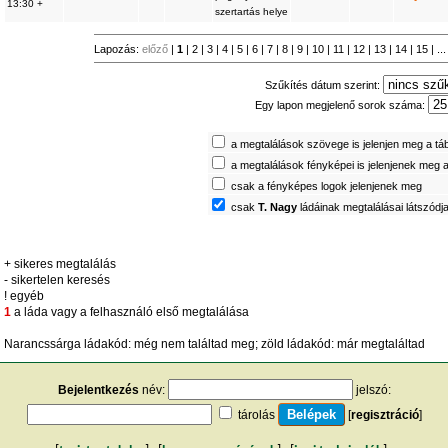
13:30 +
szertartás helye
Lapozás:
előző
|
1
|
2
|
3
|
4
|
5
|
6
|
7
|
8
|
9
|
10
|
11
|
12
|
13
|
14
|
15
| ..
Szűkítés dátum szerint:
Egy lapon megjelenő sorok száma:
a megtalálások szövege is jelenjen meg a tá
a megtalálások fényképei is jelenjenek meg 
csak a fényképes logok jelenjenek meg
csak
T. Nagy
ládáinak megtalálásai látszódj
+ sikeres megtalálás
- sikertelen keresés
! egyéb
1
a láda vagy a felhasználó első megtalálása
Narancssárga ládakód: még nem találtad meg; zöld ládakód: már megtaláltad
Bejelentkezés
név:
jelszó:
tárolás
[
regisztráció
]