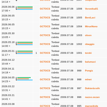
W
14:14 +
csárda
2026.06.06
Tordasi
K
R
GCTOCS
2009.07.08
1006
Veronika81
W
17:00 +
csárda
2026.06.05
Tordasi
GCTOCS
2009.07.08
1005
BeniLaci
10:15 +
csárda
2026.06.05
Tordasi
GCTOCS
2009.07.08
1004
MirusNono
10:15 +
csárda
2026.05.30
Tordasi
GCTOCS
2009.07.08
1003
olsen
13:05 +
csárda
2026.05.18
Tordasi
K
R
GCTOCS
2009.07.08
1002
nbaggio
W
14:00 +
csárda
2026.05.01
Tordasi
K
R
1
GCTOCS
2009.07.08
1001
toroki
W
11:17 +
csárda
2026.04.12
Tordasi
GCTOCS
2009.07.08
1000
balumaci
10:44 +
csárda
2026.04.11
Tordasi
GCTOCS
2009.07.08
999
Pongiz
14:18 +
csárda
2026.04.05
Tordasi
K
R
GCTOCS
2009.07.08
998
mlnet
W
14:23 +
csárda
2026.03.22
Tordasi
GCTOCS
2009.07.08
997
Doktorácsék
13:31 +
csárda
2026.03.21
Tordasi
GCTOCS
2009.07.08
996
nazso.oszan
14:41 +
csárda
2026.03.08
Tordasi
GCTOCS
2009.07.08
995
marosikids