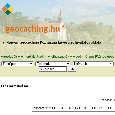
geocaching.hu ®
a Magyar Geocaching Közhasznú Egyesület hivatalos oldala
+
geoládák
~
+
megtalálások
~
+
felhasználók
~
+
poi
~
fórum
FAQ
belépés
Láda megtalálások
Összesen:
Lapozás:
előző
|
1
|
2
|
3
|
4
|
5
|
6
|
7
|
8
|
9
|
10
|
11
|
12
|
13
|
14
|