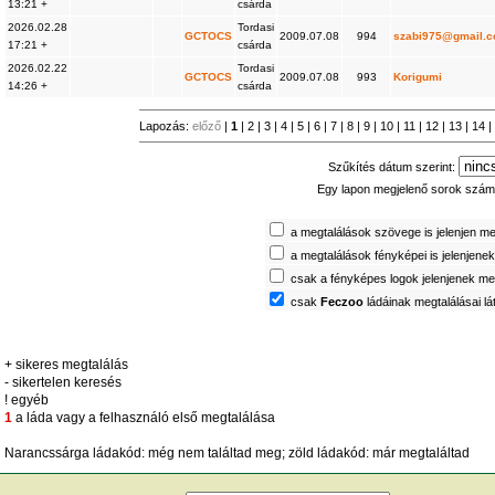
13:21 +
csárda
2026.02.28
Tordasi
GCTOCS
2009.07.08
994
szabi975@gmail.
17:21 +
csárda
2026.02.22
Tordasi
GCTOCS
2009.07.08
993
Korigumi
14:26 +
csárda
Lapozás:
előző
|
1
|
2
|
3
|
4
|
5
|
6
|
7
|
8
|
9
|
10
|
11
|
12
|
13
|
14
|
Szűkítés dátum szerint:
Egy lapon megjelenő sorok szá
a megtalálások szövege is jelenjen m
a megtalálások fényképei is jelenjene
csak a fényképes logok jelenjenek m
csak
Feczoo
ládáinak megtalálásai l
+ sikeres megtalálás
- sikertelen keresés
! egyéb
1
a láda vagy a felhasználó első megtalálása
Narancssárga ládakód: még nem találtad meg; zöld ládakód: már megtaláltad