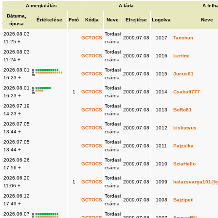
A megtalálás
A láda
A felh
Dátuma,
Értékelése
Fotó
Kódja
Neve
Elrejtése
Logolva
Neve
típusa
2026.08.03
Tordasi
GCTOCS
2009.07.08
1017
Tanohun
11:25 +
csárda
2026.08.03
Tordasi
GCTOCS
2009.07.08
1016
kertimi
11:24 +
csárda
2026.08.01
Tordasi
K
R
GCTOCS
2009.07.08
1015
Jucus61
W
16:23 +
csárda
2026.08.01
Tordasi
K
R
1
GCTOCS
2009.07.08
1014
Csabafi777
W
16:23 +
csárda
2026.07.19
Tordasi
GCTOCS
2009.07.08
1013
BoRo81
14:23 +
csárda
2026.07.05
Tordasi
GCTOCS
2009.07.08
1012
kiskutyus
13:44 +
csárda
2026.07.05
Tordasi
GCTOCS
2009.07.08
1011
Pajzsika
13:44 +
csárda
2026.06.26
Tordasi
GCTOCS
2009.07.08
1010
SziaHello
17:56 +
csárda
2026.06.20
Tordasi
1
GCTOCS
2009.07.08
1009
balazsvarga101@
11:06 +
csárda
2026.06.12
Tordasi
GCTOCS
2009.07.08
1008
Bajzipeti
17:49 +
csárda
2026.06.07
Tordasi
K
R
GCTOCS
2009.07.08
1007
SzuperBN