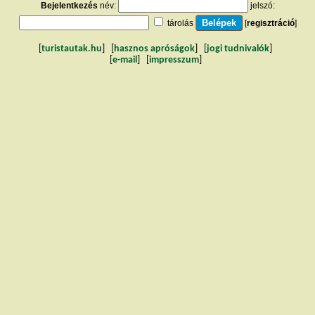
Bejelentkezés
név:
jelszó:
tárolás
[
regisztráció
]
[
turistautak.hu
] [
hasznos apróságok
] [
jogi tudnivalók
]
[
e-mail
] [
impresszum
]