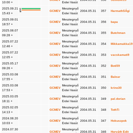
10:00 +
Erdei Vasút
2025.09.21
Mesztegnyő
K
R
GCMEV
2004.05.31
357
HarmathSÁgi
W
15:43 +
Erdei Vasút
2025.09.01
Mesztegnyő
GCMEV
2004.05.31
356
bapa
18:57 +
Erdei Vasút
2025.08.07
Mesztegnyő
GCMEV
2004.05.31
355
Butchman
09:28 +
Erdei Vasút
2025.07.22
Mesztegnyő
GCMEV
2004.05.31
354
Mikkamakka19
12:46 +
Erdei Vasút
2025.07.22
Mesztegnyő
GCMEV
2004.05.31
353
vacskamati9
12:05 +
Erdei Vasút
2025.05.17
Mesztegnyő
GCMEV
2004.05.31
352
Boti59
09:26 +
Erdei Vasút
2025.03.08
Mesztegnyő
GCMEV
2004.05.31
351
Balear
17:55 +
Erdei Vasút
2025.03.08
Mesztegnyő
GCMEV
2004.05.31
350
krino30
17:53 +
Erdei Vasút
2025.03.05
Mesztegnyő
GCMEV
2004.05.31
349
pal.dorian
18:11 +
Erdei Vasút
2025.02.05
Mesztegnyő
GCMEV
2004.05.31
348
TothTi
14:13 +
Erdei Vasút
2024.08.20
Mesztegnyő
GCMEV
2004.05.31
347
Hokuszpok
10:03 +
Erdei Vasút
2024.07.30
Mesztegnyő
GCMEV
2004.05.31
346
Horváth Edit