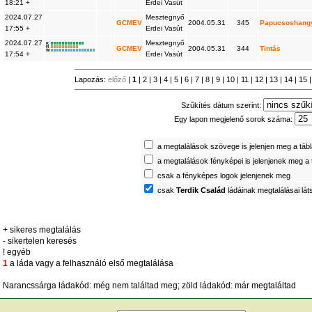
18:21 +
Erdei Vasút
2024.07.27
Mesztegnyő
GCMEV
2004.05.31
345
Papucsoshang
17:55 +
Erdei Vasút
2024.07.27
Mesztegnyő
K
R
GCMEV
2004.05.31
344
Tintás
W
17:54 +
Erdei Vasút
Lapozás:
előző
|
1
|
2
|
3
|
4
|
5
|
6
|
7
|
8
|
9
|
10
|
11
|
12
|
13
|
14
|
15
Szűkítés dátum szerint:
Egy lapon megjelenő sorok száma:
a megtalálások szövege is jelenjen meg a táb
a megtalálások fényképei is jelenjenek meg a
csak a fényképes logok jelenjenek meg
csak
Terdik Család
ládáinak megtalálásai lá
+ sikeres megtalálás
- sikertelen keresés
! egyéb
1
a láda vagy a felhasználó első megtalálása
Narancssárga ládakód: még nem találtad meg; zöld ládakód: már megtaláltad