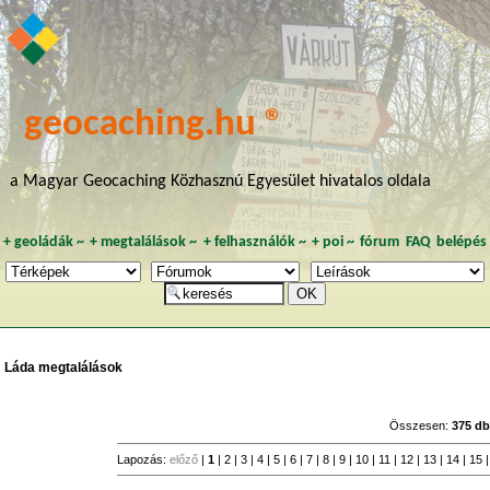
geocaching.hu ®
a Magyar Geocaching Közhasznú Egyesület hivatalos oldala
+
geoládák
~
+
megtalálások
~
+
felhasználók
~
+
poi
~
fórum
FAQ
belépés
Láda megtalálások
Összesen:
375 d
Lapozás:
előző
|
1
|
2
|
3
|
4
|
5
|
6
|
7
|
8
|
9
|
10
|
11
|
12
|
13
|
14
|
15