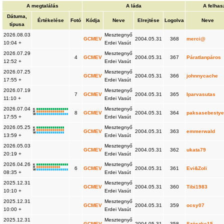
A megtalálás
A láda
A felhas
Dátuma,
Értékelése
Fotó
Kódja
Neve
Elrejtése
Logolva
Neve
típusa
2026.08.03
Mesztegnyő
GCMEV
2004.05.31
368
merci@
10:04 +
Erdei Vasút
2026.07.29
Mesztegnyő
4
GCMEV
2004.05.31
367
Páratlanpáros
12:52 +
Erdei Vasút
2026.07.25
Mesztegnyő
GCMEV
2004.05.31
366
johnnycache
17:55 +
Erdei Vasút
2026.07.19
Mesztegnyő
7
GCMEV
2004.05.31
365
Iparvasutas
11:10 +
Erdei Vasút
2026.07.04
Mesztegnyő
K
R
8
GCMEV
2004.05.31
364
paksasebesty
W
17:55 +
Erdei Vasút
2026.05.25
Mesztegnyő
K
R
GCMEV
2004.05.31
363
emmerwald
W
13:59 +
Erdei Vasút
2026.05.03
Mesztegnyő
GCMEV
2004.05.31
362
ukata79
20:19 +
Erdei Vasút
2026.04.26
Mesztegnyő
K
R
6
GCMEV
2004.05.31
361
Evi&Zoli
W
08:35 +
Erdei Vasút
2025.12.31
Mesztegnyő
GCMEV
2004.05.31
360
Tibi1983
10:10 +
Erdei Vasút
2025.12.31
Mesztegnyő
GCMEV
2004.05.31
359
ocsy07
10:00 +
Erdei Vasút
2025.12.31
Mesztegnyő
GCMEV
2004.05.31
358
Szöszke15