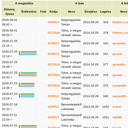
A megtalálás
A láda
A fe
Dátuma,
Értékelése
Fotó
Kódja
Neve
Elrejtése
Logolva
Neve
típusa
2026.08.01
Selyemgyártás
GCSELY
2014.09.28
343
Pokker cs
08:42 +
Tolnán
2026.08.01
Tolna, a megye
GCTOLN
2014.10.05
378
Pokker cs
08:34 +
névadó városa
2026.07.25
Selyemgyártás
GCSELY
2014.09.28
342
gertaniko
11:14 +
Tolnán
2026.07.25
Selyemgyártás
K
R
GCSELY
2014.09.28
341
gertam
W
11:14 +
Tolnán
2026.07.25
Tolna, a megye
GCTOLN
2014.10.05
377
gertaniko
10:49 +
névadó városa
2026.07.25
Tolna, a megye
K
R
GCTOLN
2014.10.05
376
gertam
W
10:43 +
névadó városa
2026.07.23
Tolna, a megye
K
R
GCTOLN
2014.10.05
375
yamael66
W
13:36 +
névadó városa
2026.07.23
Selyemgyártás
K
R
GCSELY
2014.09.28
340
yamael66
W
13:16 +
Tolnán
2026.07.16
Nyomortelepből
GCNTLT
2013.09.29
1052
erdosl
21:11 +
Lakótelep
2026.07.11
Nyomortelepből
GCNTLT
2013.09.29
1051
htibi80
22:04 +
Lakótelep
2026.07.01
Tolna, a megye
K
R
GCTOLN
2014.10.05
374
Kozák