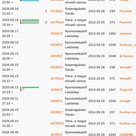
W
10:50 +
névadó városa
2026.06.19
Selyemgyártás
1
GCSELY
2014.09.28
339
Farekék
15:42 +
Tolnán
2026.06.19
Tolna, a megye
K
R
2
GCTOLN
2014.10.05
373
Farekék
W
15:34 +
névadó városa
2026.06.17
Nyomortelepből
GCNTLT
2013.09.29
1050
mirminc
20:35 +
Lakótelep
2026.06.16
Nyomortelepből
GCNTLT
2013.09.29
1049
Endresz_c
19:14 +
Lakótelep
2026.06.15
Nyomortelepből
GCNTLT
2013.09.29
1048
& Gyuszi
16:00 +
Lakótelep
2026.06.15
Selyemgyártás
GCSELY
2014.09.28
338
Verka87
14:20 +
Tolnán
2026.06.15
Tolna, a megye
GCTOLN
2014.10.05
372
Verka87
14:12 +
névadó városa
2026.06.13
Nyomortelepből
K
R
GCNTLT
2013.09.29
1047
Timkó74
W
15:23 +
Lakótelep
2026.06.11
Nyomortelepből
GCNTLT
2013.09.29
1046
Jonigts
17:14 +
Lakótelep
2026.06.10
Selyemgyártás
GCSELY
2014.09.28
337
Kertész cs
15:52 +
Tolnán
2026.06.10
Tolna, a megye
GCTOLN
2014.10.05
371
Kertész cs
15:30 +
névadó városa
2026.06.06
Nyomortelepből
GCNTLT
2013.09.29
1045
GAMANO