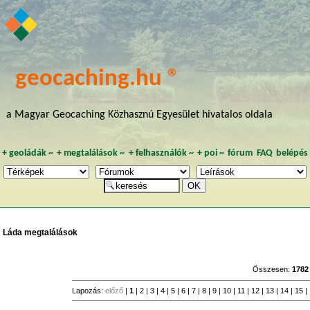
geocaching.hu ®
a Magyar Geocaching Közhasznú Egyesület hivatalos oldala
+
geoládák
~
+
megtalálások
~
+
felhasználók
~
+
poi
~
fórum
FAQ
belépés
Láda megtalálások
Összesen:
1782
Lapozás:
előző
|
1
|
2
|
3
|
4
|
5
|
6
|
7
|
8
|
9
|
10
|
11
|
12
|
13
|
14
|
15
|