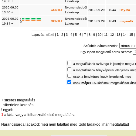
14:00 +
Lakótelep
2026.06.05
Nyomortelepből
GCNTLT
2013.09.29
1044
Hey-ho
13:40 +
Lakótelep
2026.06.02
Nyomortelepből
K
R
GCNTLT
2013.09.29
1043
mirjam07
W
19:34 +
Lakótelep
Lapozás:
előző
|
1
|
2
|
3
|
4
|
5
|
6
|
7
|
8
|
9
|
10
|
11
|
12
|
13
|
14
|
15
|
Szűkítés dátum szerint:
Egy lapon megjelenő sorok száma:
a megtalálások szövege is jelenjen meg a 
a megtalálások fényképei is jelenjenek me
csak a fényképes logok jelenjenek meg
csak
május 15.
ládáinak megtalálásai lát
+ sikeres megtalálás
- sikertelen keresés
! egyéb
1
a láda vagy a felhasználó első megtalálása
Narancssárga ládakód: még nem találtad meg; zöld ládakód: már megtaláltad