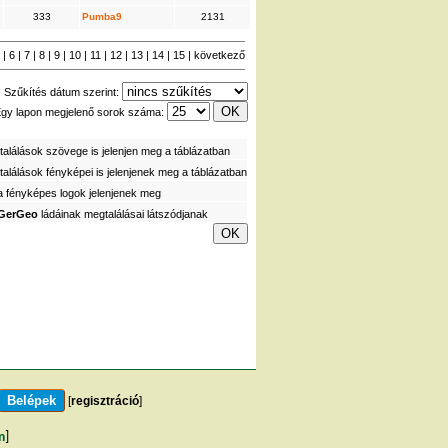
333
Pumba9
2131
5
|
6
|
7
|
8
|
9
|
10
|
11
|
12
|
13
|
14
|
15
|
következő
Szűkítés dátum szerint:
gy lapon megjelenő sorok száma:
alálások szövege is jelenjen meg a táblázatban
alálások fényképei is jelenjenek meg a táblázatban
a fényképes logok jelenjenek meg
GerGeo
ládáinak megtalálásai látszódjanak
[
regisztráció
]
m
]