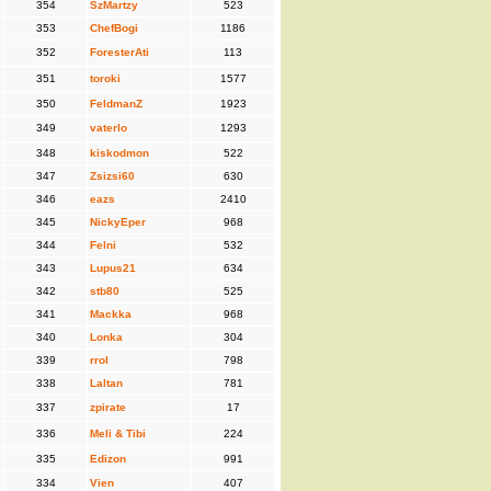
354
SzMartzy
523
353
ChefBogi
1186
352
ForesterAti
113
351
toroki
1577
350
FeldmanZ
1923
349
vaterlo
1293
348
kiskodmon
522
347
Zsizsi60
630
346
eazs
2410
345
NickyEper
968
344
Felni
532
343
Lupus21
634
342
stb80
525
341
Mackka
968
340
Lonka
304
339
rrol
798
338
Laltan
781
337
zpirate
17
336
Meli & Tibi
224
335
Edizon
991
334
Vien
407