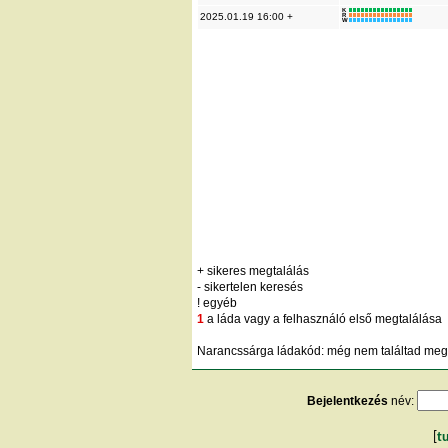
K
2025.01.19 16:00 +
R
W
+ sikeres megtalálás
- sikertelen keresés
! egyéb
1
a láda vagy a felhasználó első megtalálása
Narancssárga ládakód: még nem találtad meg;
Bejelentkezés
név:
[
t