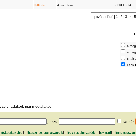
GCJofo
József-forrás
2018.03.04
Lapozás:
előző
|
1
|
2
|
3
|
4
|
E
a megt
a megt
csak 
csak
 zöld ládakód: már megtaláltad
jelszó:
tárolás
uristautak.hu
] [
hasznos apróságok
] [
jogi tudnivalók
] [
e-mail
] [
impresszu