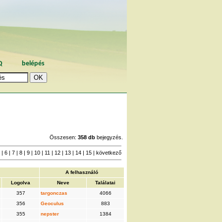
Q
belépés
Összesen:
358 db
bejegyzés.
5
|
6
|
7
|
8
|
9
|
10
|
11
|
12
|
13
|
14
|
15
|
következő
A felhasználó
Logolva
Neve
Találatai
357
targonczas
4066
356
Geoculus
883
355
nepster
1384