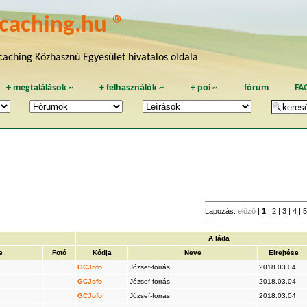
caching.hu ®
aching Közhasznú Egyesület hivatalos oldala
+
megtalálások
~
+
felhasználók
~
+
poi
~
fórum
FA
Lapozás:
előző
|
1
|
2
|
3
|
4
|
A láda
e
Fotó
Kódja
Neve
Elrejtése
GCJofo
József-forrás
2018.03.04
GCJofo
József-forrás
2018.03.04
GCJofo
József-forrás
2018.03.04