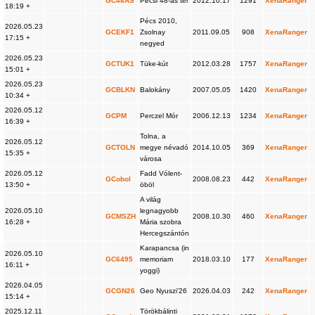
GC48AS
Pécsi 48-as tér
2012.10.17
1291
XenaRanger
18:19 +
Pécs 2010,
2026.05.23
GCEKF1
Zsolnay
2011.09.05
908
XenaRanger
17:15 +
negyed
2026.05.23
GCTUK1
Tüke-kút
2012.03.28
1757
XenaRanger
15:01 +
2026.05.23
GCBLKN
Balokány
2007.05.05
1420
XenaRanger
10:34 +
2026.05.12
GCPM
Perczel Mór
2006.12.13
1234
XenaRanger
16:39 +
Tolna, a
2026.05.12
GCTOLN
megye névadó
2014.10.05
369
XenaRanger
15:35 +
városa
2026.05.12
Fadd Vólent-
GCobol
2008.08.23
442
XenaRanger
13:50 +
öböl
A világ
2026.05.10
legnagyobb
GCMSZH
2008.10.30
460
XenaRanger
16:28 +
Mária szobra
Hercegszántón
Karapancsa (in
2026.05.10
GC6495
memoriam
2018.03.10
177
XenaRanger
16:11 +
yoggi)
2026.04.05
GCGN26
Geo Nyuszi'26
2026.04.03
242
XenaRanger
15:14 +
2025.12.11
Törökbálinti