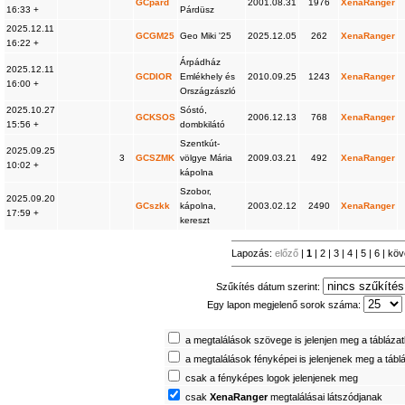
GCpard
2001.08.31
1976
XenaRanger
16:33 +
Párdüsz
2025.12.11
GCGM25
Geo Miki '25
2025.12.05
262
XenaRanger
16:22 +
Árpádház
2025.12.11
GCDIOR
Emlékhely és
2010.09.25
1243
XenaRanger
16:00 +
Országzászló
2025.10.27
Sóstó,
GCKSOS
2006.12.13
768
XenaRanger
15:56 +
dombkilátó
Szentkút-
2025.09.25
3
GCSZMK
völgye Mária
2009.03.21
492
XenaRanger
10:02 +
kápolna
Szobor,
2025.09.20
GCszkk
kápolna,
2003.02.12
2490
XenaRanger
17:59 +
kereszt
Lapozás:
előző
|
1
|
2
|
3
|
4
|
5
|
6
|
köv
Szűkítés dátum szerint:
Egy lapon megjelenő sorok száma:
a megtalálások szövege is jelenjen meg a tábláza
a megtalálások fényképei is jelenjenek meg a tábl
csak a fényképes logok jelenjenek meg
csak
XenaRanger
megtalálásai látszódjanak