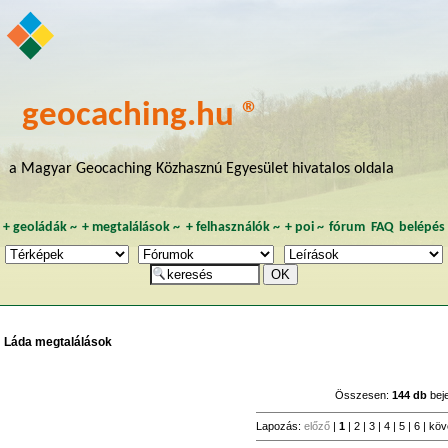
geocaching.hu ®
a Magyar Geocaching Közhasznú Egyesület hivatalos oldala
+
geoládák
~
+
megtalálások
~
+
felhasználók
~
+
poi
~
fórum
FAQ
belépés
Láda megtalálások
Összesen:
144 db
bej
Lapozás:
előző
|
1
|
2
|
3
|
4
|
5
|
6
|
köv