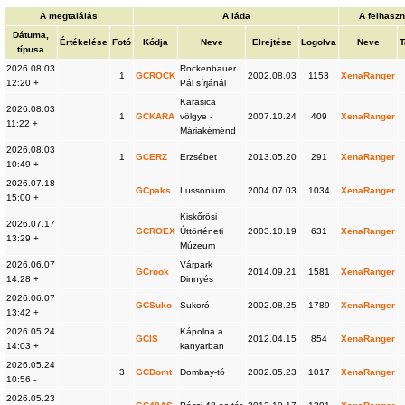
A megtalálás
A láda
A felhasz
Dátuma,
Értékelése
Fotó
Kódja
Neve
Elrejtése
Logolva
Neve
T
típusa
2026.08.03
Rockenbauer
1
GCROCK
2002.08.03
1153
XenaRanger
12:20 +
Pál sírjánál
Karasica
2026.08.03
1
GCKARA
völgye -
2007.10.24
409
XenaRanger
11:22 +
Máriakéménd
2026.08.03
1
GCERZ
Erzsébet
2013.05.20
291
XenaRanger
10:49 +
2026.07.18
GCpaks
Lussonium
2004.07.03
1034
XenaRanger
15:00 +
Kiskőrösi
2026.07.17
GCROEX
Úttörténeti
2003.10.19
631
XenaRanger
13:29 +
Múzeum
2026.06.07
Várpark
GCrook
2014.09.21
1581
XenaRanger
14:28 +
Dinnyés
2026.06.07
GCSuko
Sukoró
2002.08.25
1789
XenaRanger
13:42 +
2026.05.24
Kápolna a
GCIS
2012.04.15
854
XenaRanger
14:03 +
kanyarban
2026.05.24
3
GCDomt
Dombay-tó
2002.05.23
1017
XenaRanger
10:56 -
2026.05.23