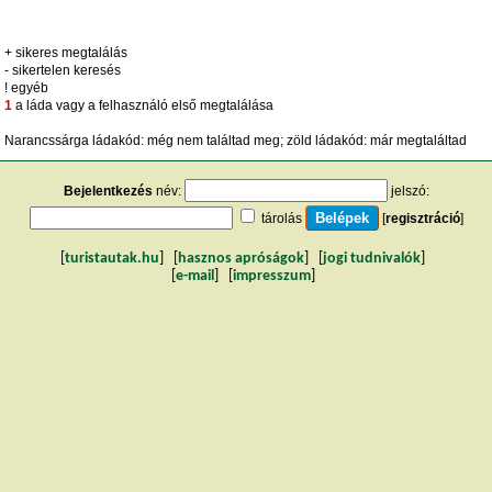
+ sikeres megtalálás
- sikertelen keresés
! egyéb
1
a láda vagy a felhasználó első megtalálása
Narancssárga ládakód: még nem találtad meg; zöld ládakód: már megtaláltad
Bejelentkezés
név:
jelszó:
tárolás
[
regisztráció
]
[
turistautak.hu
] [
hasznos apróságok
] [
jogi tudnivalók
]
[
e-mail
] [
impresszum
]