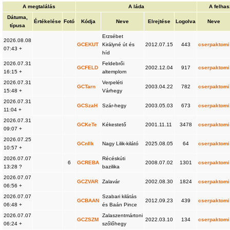
A megtalálás
A láda
A felhas
Dátuma,
Értékelése
Fotó
Kódja
Neve
Elrejtése
Logolva
Neve
típusa
Erzsébet
2026.08.08
GCEKUT
Királyné út és
2012.07.15
443
cserpaktomi
07:43 +
híd
2026.07.31
Feldebrői
GCFELD
2002.12.04
917
cserpaktomi
16:15 +
altemplom
2026.07.31
Verpeléti
GCTarn
2003.04.22
782
cserpaktomi
15:48 +
Várhegy
2026.07.31
GCSzaH
Szár-hegy
2003.05.03
673
cserpaktomi
11:04 +
2026.07.31
GCKeTe
Kékestető
2001.11.11
3478
cserpaktomi
09:07 +
2026.07.25
GCnllk
Nagy Lilik-kilátó
2025.08.05
64
cserpaktomi
10:57 +
2026.07.07
Récéskúti
6
GCREBA
2008.07.02
1301
cserpaktomi
13:28 ?
bazilika
2026.07.07
GCZVAR
Zalavár
2002.08.30
1824
cserpaktomi
06:56 +
2026.07.07
Szabari kilátás
GCBAAN
2012.09.23
439
cserpaktomi
06:48 +
és Baán Pince
2026.07.07
Zalaszentmártoni
GCZSZM
2022.03.10
134
cserpaktomi
06:24 +
szőlőhegy