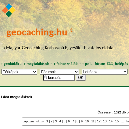
geocaching.hu ®
a Magyar Geocaching Közhasznú Egyesület hivatalos oldala
+
geoládák
~
+
megtalálások
~
+
felhasználók
~
+
poi
~
fórum
FAQ
belépés
Láda megtalálások
Összesen:
1022 db
b
Lapozás:
előző
|
1
|
2
|
3
|
4
|
5
|
6
|
7
|
8
|
9
|
10
|
11
|
12
|
13
|
14
|
15
| ... |
k