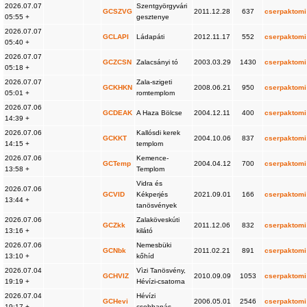
2026.07.07
Szentgyörgyvári
GCSZVG
2011.12.28
637
cserpaktomi
05:55 +
gesztenye
2026.07.07
GCLAPI
Ládapáti
2012.11.17
552
cserpaktomi
05:40 +
2026.07.07
GCZCSN
Zalacsányi tó
2003.03.29
1430
cserpaktomi
05:18 +
2026.07.07
Zala-szigeti
GCKHKN
2008.06.21
950
cserpaktomi
05:01 +
romtemplom
2026.07.06
GCDEAK
A Haza Bölcse
2004.12.11
400
cserpaktomi
14:39 +
2026.07.06
Kallósdi kerek
GCKKT
2004.10.06
837
cserpaktomi
14:15 +
templom
2026.07.06
Kemence-
GCTemp
2004.04.12
700
cserpaktomi
13:58 +
Templom
Vidra és
2026.07.06
GCVID
Kékperjés
2021.09.01
166
cserpaktomi
13:44 +
tanösvények
2026.07.06
Zalaköveskúti
GCZkk
2011.12.06
832
cserpaktomi
13:16 +
kilátó
2026.07.06
Nemesbüki
GCNbk
2011.02.21
891
cserpaktomi
13:10 +
kőhíd
2026.07.04
Vìzi Tanösvény,
GCHVIZ
2010.09.09
1053
cserpaktomi
19:19 +
Hévízi-csatorna
2026.07.04
Hévízi
GCHevi
2006.05.01
2546
cserpaktomi
19:17 +
csobbanás