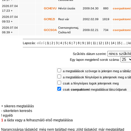
2026.07.04
GCHEVU
Hévízi úszás
2009.04.30
880
cserpaktomi
17:23 +
2026.07.04
GCREZI
Rezi vár
2002.02.09
1819
cserpaktomi
09:53 +
2026.07.04
Cserszegtomaj,
GCCSOA
2009.02.21
734
cserpaktomi
06:39 +
Csóka-kő
Lapozás:
előző
|
1
|
2
|
3
|
4
|
5
|
6
|
7
|
8
|
9
|
10
|
11
|
12
|
13
|
14
|
15
| ... |
k
Szűkítés dátum szerint:
Egy lapon megjelenő sorok száma:
a megtalálások szövege is jelenjen meg a táblá
a megtalálások fényképei is jelenjenek meg a tá
csak a fényképes logok jelenjenek meg
csak
cserpaktomi
megtalálásai látszódjanak
+ sikeres megtalálás
- sikertelen keresés
! egyéb
1
a láda vagy a felhasználó első megtalálása
Narancssárga ládakód: még nem találtad meg; zöld ládakód: már megtaláltad