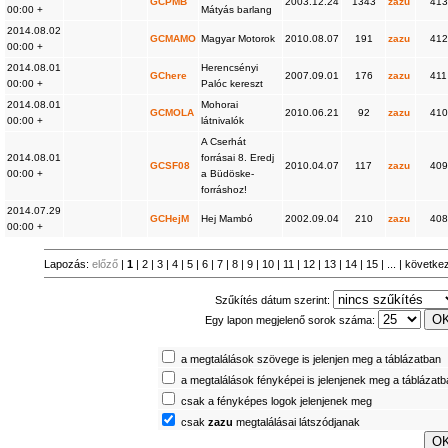
GCPMB
2003.12.24
1343
zazu
413
00:00 +
Mátyás barlang
2014.08.02
GCMAMO
Magyar Motorok
2010.08.07
191
zazu
412
00:00 +
2014.08.01
Herencsényi
GChere
2007.09.01
176
zazu
411
00:00 +
Palóc kereszt
2014.08.01
Mohorai
GCMOLA
2010.06.21
92
zazu
410
00:00 +
látnivalók
A Cserhát
2014.08.01
forrásai 8. Eredj
GCSF08
2010.04.07
117
zazu
409
00:00 +
a Büdöske-
forráshoz!
2014.07.29
GCHejM
Hej Mambó
2002.09.04
210
zazu
408
00:00 +
Lapozás:
előző
|
1
|
2
|
3
|
4
|
5
|
6
|
7
|
8
|
9
|
10
|
11
|
12
|
13
|
14
|
15
| ... |
követke
Szűkítés dátum szerint:
Egy lapon megjelenő sorok száma:
a megtalálások szövege is jelenjen meg a táblázatban
a megtalálások fényképei is jelenjenek meg a táblázat
csak a fényképes logok jelenjenek meg
csak
zazu
megtalálásai látszódjanak