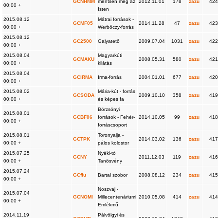
GCNHMM
mentsen meg az
2012.11.01
178
zazu
424
00:00 +
Isten
2015.08.12
Mátrai források -
GCMF05
2014.11.28
47
zazu
423
00:00 +
Werbőczy-forrás
2015.08.12
GC2500
Galyatető
2009.07.04
1031
zazu
422
00:00 +
2015.08.04
Magyarkúti
GCMAKU
2008.05.31
580
zazu
421
00:00 +
kilátás
2015.08.04
GCIRMA
Irma-forrás
2004.01.01
677
zazu
420
00:00 +
2015.08.02
Mária-kút - forrás
GCSODA
2009.10.10
358
zazu
419
00:00 +
és képes fa
Börzsönyi
2015.08.01
GCBF06
források - Fehér-
2014.10.05
99
zazu
418
00:00 +
forráscsoport
2015.08.01
Toronyalja -
GCTPK
2014.03.02
136
zazu
417
00:00 +
pálos kolostor
2015.07.25
Nyéki-tó
GCNY
2011.12.03
119
zazu
416
00:00 +
Tanösvény
2015.07.24
GCfiu
Bartal szobor
2008.08.12
234
zazu
415
00:00 +
Noszvaj -
2015.07.04
GCNOMI
Millecentenáriumi
2010.05.08
414
zazu
414
00:00 +
Emlékmű
2014.11.19
Pálvölgyi és