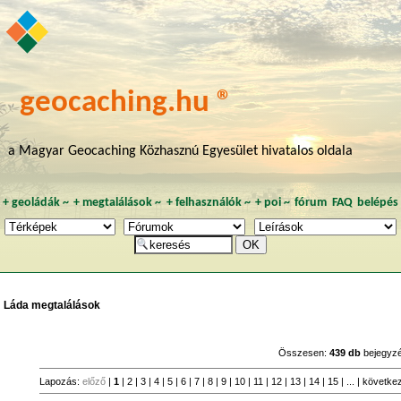
geocaching.hu ®
a Magyar Geocaching Közhasznú Egyesület hivatalos oldala
+
geoládák
~
+
megtalálások
~
+
felhasználók
~
+
poi
~
fórum
FAQ
belépés
Láda megtalálások
Összesen:
439 db
bejegyz
Lapozás:
előző
|
1
|
2
|
3
|
4
|
5
|
6
|
7
|
8
|
9
|
10
|
11
|
12
|
13
|
14
|
15
| ... |
követke