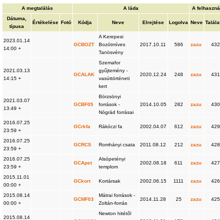
A megtalálás
A láda
A felhaszná
Dátuma,
Értékelése
Fotó
Kódja
Neve
Elrejtése
Logolva
Neve
Talála
típusa
A Kerepesi
2023.01.14
GCBOZT
Bozótmíves
2017.10.11
586
zazu
432
14:00 +
Tanösvény
Szemafor
2021.03.13
gyűjtemény -
GCALAK
2020.12.24
248
zazu
431
14:15 +
vasúttörténeti
kert
Börzsönyi
2021.03.07
GCBF05
források -
2014.10.05
282
zazu
430
13:49 +
Nógrád forrásai
2016.07.25
GCrkfa
Rákóczi fa
2002.04.07
612
zazu
429
23:59 +
2016.07.25
GCRCS
Romhányi csata
2011.08.12
212
zazu
428
23:59 +
2016.07.25
Alsópetényi
GCApet
2002.08.18
611
zazu
427
23:59 +
templom
2015.11.01
GCkort
Kortársak
2002.06.15
1111
zazu
426
00:00 +
2015.08.14
Mátrai források -
GCMF03
2014.11.28
25
zazu
425
00:00 +
Zoltán-forrás
Newton hitétől
2015.08.14