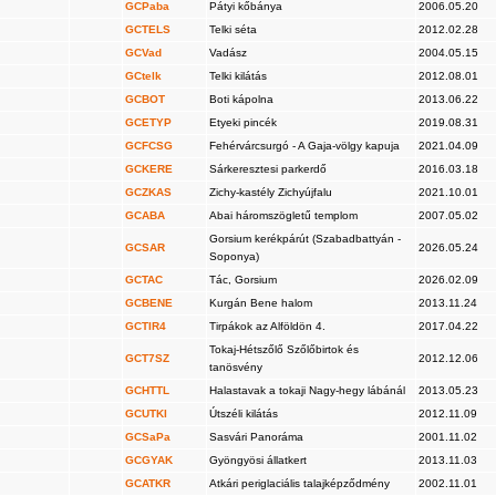
GCPaba
Pátyi kőbánya
2006.05.20
GCTELS
Telki séta
2012.02.28
GCVad
Vadász
2004.05.15
GCtelk
Telki kilátás
2012.08.01
GCBOT
Boti kápolna
2013.06.22
GCETYP
Etyeki pincék
2019.08.31
GCFCSG
Fehérvárcsurgó - A Gaja-völgy kapuja
2021.04.09
GCKERE
Sárkeresztesi parkerdő
2016.03.18
GCZKAS
Zichy-kastély Zichyújfalu
2021.10.01
GCABA
Abai háromszögletű templom
2007.05.02
Gorsium kerékpárút (Szabadbattyán -
GCSAR
2026.05.24
Soponya)
GCTAC
Tác, Gorsium
2026.02.09
GCBENE
Kurgán Bene halom
2013.11.24
GCTIR4
Tirpákok az Alföldön 4.
2017.04.22
Tokaj-Hétszőlő Szőlőbirtok és
GCT7SZ
2012.12.06
tanösvény
GCHTTL
Halastavak a tokaji Nagy-hegy lábánál
2013.05.23
GCUTKI
Útszéli kilátás
2012.11.09
GCSaPa
Sasvári Panoráma
2001.11.02
GCGYAK
Gyöngyösi állatkert
2013.11.03
GCATKR
Atkári periglaciális talajképződmény
2002.11.01