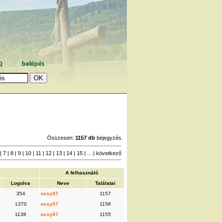
Q
belépés
Összesen:
1157 db
bejegyzés.
|
7
|
8
|
9
|
10
|
11
|
12
|
13
|
14
|
15
| ... |
következő
A felhasználó
Logolva
Neve
Találatai
354
ocsy07
1157
1370
ocsy07
1156
1138
ocsy07
1155