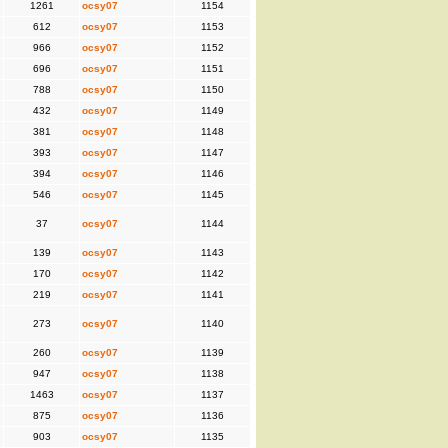
1261
ocsy07
1154
612
ocsy07
1153
966
ocsy07
1152
696
ocsy07
1151
788
ocsy07
1150
432
ocsy07
1149
381
ocsy07
1148
393
ocsy07
1147
394
ocsy07
1146
546
ocsy07
1145
37
ocsy07
1144
139
ocsy07
1143
170
ocsy07
1142
219
ocsy07
1141
273
ocsy07
1140
260
ocsy07
1139
947
ocsy07
1138
1463
ocsy07
1137
875
ocsy07
1136
903
ocsy07
1135