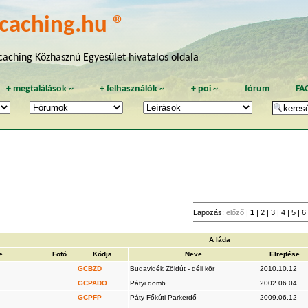
caching.hu ®
aching Közhasznú Egyesület hivatalos oldala
+
megtalálások
~
+
felhasználók
~
+
poi
~
fórum
FA
Lapozás:
előző
|
1
|
2
|
3
|
4
|
5
|
6
A láda
e
Fotó
Kódja
Neve
Elrejtése
GCBZD
Budavidék Zöldút - déli kör
2010.10.12
GCPADO
Pátyi domb
2002.06.04
GCPFP
Páty Főkúti Parkerdő
2009.06.12