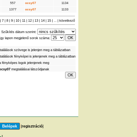
557
ocsy07
1134
1377
ocsy07
1133
|
7
|
8
|
9
|
10
|
11
|
12
|
13
|
14
|
15
| ... |
következő
Szűkítés dátum szerint:
gy lapon megjelenő sorok száma:
alálások szövege is jelenjen meg a táblázatban
alálások fényképei is jelenjenek meg a táblázatban
a fényképes logok jelenjenek meg
ocsy07
megtalálásai látszódjanak
[
regisztráció
]