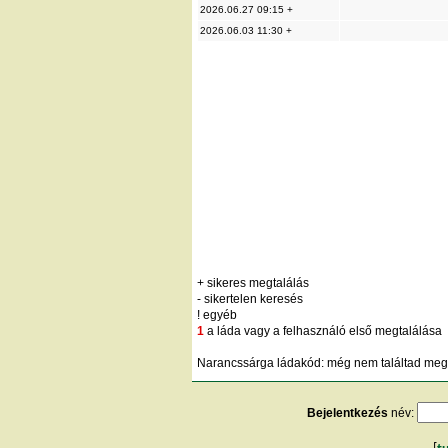
2026.06.27 09:15 +
2026.06.03 11:30 +
+ sikeres megtalálás
- sikertelen keresés
! egyéb
1
a láda vagy a felhasználó első megtalálása
Narancssárga ládakód: még nem találtad meg;
Bejelentkezés
név: