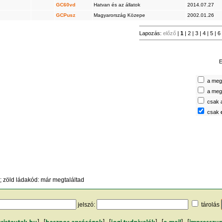
GC60vd
Hatvan és az állatok
2014.07.27
GCPusz
Magyarország Közepe
2002.01.26
Lapozás:
előző
|
1
|
2
|
3
|
4
|
5
|
6
E
a megt
a megt
csak 
csak
 zöld ládakód: már megtaláltad
jelszó:
tárolás