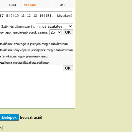
1383
vasilona
352
|
7
|
8
|
9
|
10
|
11
|
12
|
13
|
14
|
15
| ... |
következő
Szűkítés dátum szerint:
gy lapon megjelenő sorok száma:
alálások szövege is jelenjen meg a táblázatban
alálások fényképei is jelenjenek meg a táblázatban
a fényképes logok jelenjenek meg
vasilona
megtalálásai látszódjanak
[
regisztráció
]
m
]