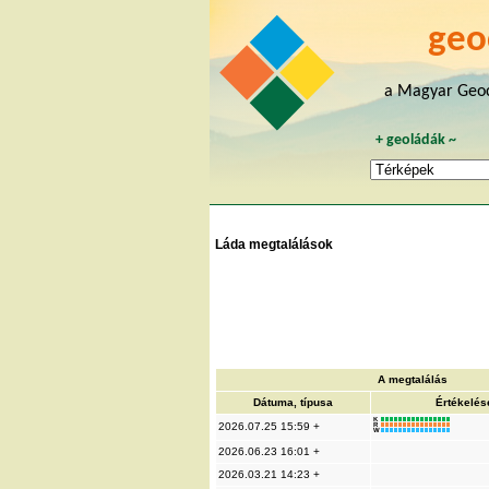
geo
a Magyar Geoc
+
geoládák
~
Láda megtalálások
A megtalálás
Dátuma, típusa
Értékelés
K
2026.07.25 15:59 +
R
W
2026.06.23 16:01 +
2026.03.21 14:23 +