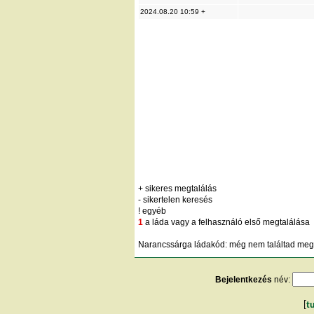
2024.08.20 10:59 +
+ sikeres megtalálás
- sikertelen keresés
! egyéb
1
a láda vagy a felhasználó első megtalálása
Narancssárga ládakód: még nem találtad meg;
Bejelentkezés
név:
[
t