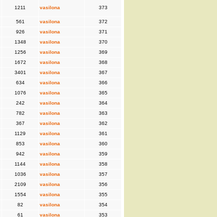
1211
vasilona
373
561
vasilona
372
926
vasilona
371
1348
vasilona
370
1256
vasilona
369
1672
vasilona
368
3401
vasilona
367
634
vasilona
366
1076
vasilona
365
242
vasilona
364
782
vasilona
363
367
vasilona
362
1129
vasilona
361
853
vasilona
360
942
vasilona
359
1144
vasilona
358
1036
vasilona
357
2109
vasilona
356
1554
vasilona
355
82
vasilona
354
61
vasilona
353