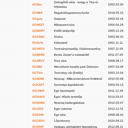
Dobogókői séta - avagy a Téry-út
GCDko
2003.03.30
folytatása
GCNBA
Nagyboldogasszony-forrás
2018.05.10
GCgaly
Galyavár
2003.03.16
GCMSZT
Mátraszent-túra
2004.04.26
GCMARY
Erdők királynője
2005.12.29
GCSANC
Sísánc
2003.08.20
GCKeTe
Kékestető
2001.11.11
GCVNTO
Tomcsányi-kastély, Vásárosnamény
2007.11.05
GCBERD
Berda József a turistaköltő
2011.07.05
GCARVV
Árva vára
2008.09.17
GCDBZ
Wenckheim kastély park Dobozon
2007.03.28
GCTVar
Toroczkay vár (Erdély)
2003.10.04
GCNOMI
Noszvaj - Millecentenáriumi Emlékmű
2010.05.08
GCKAPT
Szomolya kaptárkövek
2003.03.13
GCLHER
Egri Sportreptér
2011.12.28
GCEHOS
Eger, Hősök temetője
2014.03.07
GCNOBA
Noszvaj barlanglakásai
2014.03.07
GC1552
Eger ostroma
2012.12.01
GCEGRI
Egri séta
2008.08.02
GCCSPU
Lőportorony
2024.09.22
GCGFAT
Vaskapu görögkeleti fatemploma
2012.08.11