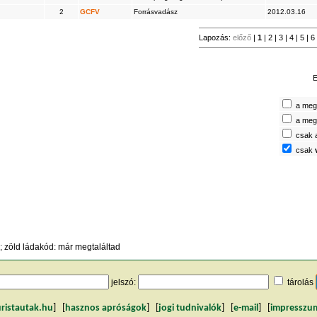
2
GCFV
Forrásvadász
2012.03.16
Lapozás:
előző
|
1
|
2
|
3
|
4
|
5
|
6
E
a megt
a megt
csak 
csak
 zöld ládakód: már megtaláltad
jelszó:
tárolás
uristautak.hu
] [
hasznos apróságok
] [
jogi tudnivalók
] [
e-mail
] [
impresszu