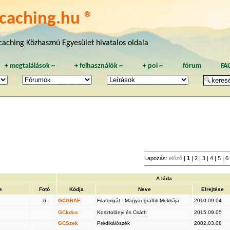
caching.hu ®
aching Közhasznú Egyesület hivatalos oldala
+
megtalálások
~
+
felhasználók
~
+
poi
~
fórum
FA
Lapozás:
előző
|
1
|
2
|
3
|
4
|
5
|
6
A láda
e
Fotó
Kódja
Neve
Elrejtése
6
GCGRAF
Filatorigát - Magyar graffiti Mekkája
2010.09.04
GCkdcs
Kosztolányi és Csáth
2015.09.05
GCSzek
Prédikálószék
2002.03.08