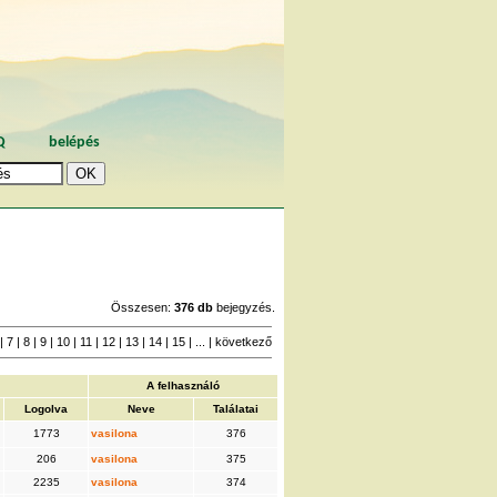
Q
belépés
Összesen:
376 db
bejegyzés.
|
7
|
8
|
9
|
10
|
11
|
12
|
13
|
14
|
15
| ... |
következő
A felhasználó
Logolva
Neve
Találatai
1773
vasilona
376
206
vasilona
375
2235
vasilona
374