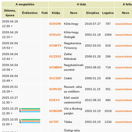
A megtalálás
A láda
A felh
Dátuma,
Értékelése
Fotó
Kódja
Neve
Elrejtése
Logolva
Neve
típusa
2026.04.18
GCKORI
Kőris-hegy
2018.07.27
787
szucsistva
12:30 +
2026.04.18
Kőris-hegy,
GCKoOr
2002.01.19
1064
szucsistva
12:10 +
Ördöglik
2026.04.04
Nagykanizsa
GCNKTV
2002.03.03
819
szucsistva
15:53 +
TV-torony
2026.04.04
Zsitfai
GCZSSZ
2008.01.26
296
szucsistva
12:44 +
földvárak
2026.04.04
Nagybakónaki
GCNBKN
2003.08.02
719
szucsistva
10:56 +
szurdok
2026.04.04
GCCSBT
Csibiti
2008.01.23
408
szucsistva
10:49 +
2026.03.01
Ravazd, séta
GCRVZD
2003.11.15
351
szucsistva
16:29 +
az erdőben
2025.10.27
Első vasúti
GCEVV
2012.08.23
482
szucsistva
11:30 +
vasbetonhíd
2025.10.25
Vár a Bodrog
K
R
GCBODR
2003.10.15
2018
szucsistva
W
11:30 +
partján
2025.10.05
K
R
GCTAT
Tátika
2002.03.15
1234
szucsistva
W
11:00 +
Ördögi séta