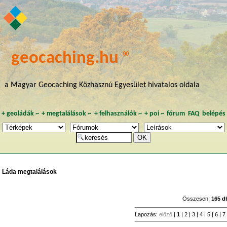
geocaching.hu ®
a Magyar Geocaching Közhasznú Egyesület hivatalos oldala
+
geoládák
~
+
megtalálások
~
+
felhasználók
~
+
poi
~
fórum
FAQ
belépés
Láda megtalálások
Összesen:
165 d
Lapozás:
előző
|
1
|
2
|
3
|
4
|
5
|
6
|