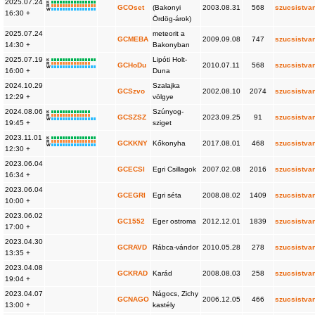
2025.07.24
K
R
GCOset
(Bakonyi
2003.08.31
568
szucsistva
W
16:30 +
Ördög-árok)
2025.07.24
meteorit a
GCMEBA
2009.09.08
747
szucsistva
14:30 +
Bakonyban
2025.07.19
Lipóti Holt-
K
R
GCHoDu
2010.07.11
568
szucsistva
W
16:00 +
Duna
2024.10.29
Szalajka
GCSzvo
2002.08.10
2074
szucsistva
12:29 +
völgye
2024.08.06
Szúnyog-
K
R
GCSZSZ
2023.09.25
91
szucsistva
W
19:45 +
sziget
2023.11.01
K
R
GCKKNY
Kőkonyha
2017.08.01
468
szucsistva
W
12:30 +
2023.06.04
GCECSI
Egri Csillagok
2007.02.08
2016
szucsistva
16:34 +
2023.06.04
GCEGRI
Egri séta
2008.08.02
1409
szucsistva
10:00 +
2023.06.02
GC1552
Eger ostroma
2012.12.01
1839
szucsistva
17:00 +
2023.04.30
GCRAVD
Rábca-vándor
2010.05.28
278
szucsistva
13:35 +
2023.04.08
GCKRAD
Karád
2008.08.03
258
szucsistva
19:04 +
2023.04.07
Nágocs, Zichy
GCNAGO
2006.12.05
466
szucsistva
13:00 +
kastély