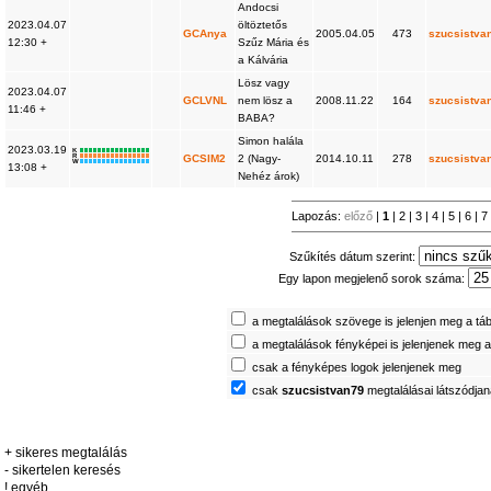
Andocsi
2023.04.07
öltöztetős
GCAnya
2005.04.05
473
szucsistva
12:30 +
Szűz Mária és
a Kálvária
Lösz vagy
2023.04.07
GCLVNL
nem lösz a
2008.11.22
164
szucsistva
11:46 +
BABA?
Simon halála
2023.03.19
K
R
GCSIM2
2 (Nagy-
2014.10.11
278
szucsistva
W
13:08 +
Nehéz árok)
Lapozás:
előző
|
1
|
2
|
3
|
4
|
5
|
6
|
Szűkítés dátum szerint:
Egy lapon megjelenő sorok száma:
a megtalálások szövege is jelenjen meg a tá
a megtalálások fényképei is jelenjenek meg 
csak a fényképes logok jelenjenek meg
csak
szucsistvan79
megtalálásai látszódja
+ sikeres megtalálás
- sikertelen keresés
! egyéb