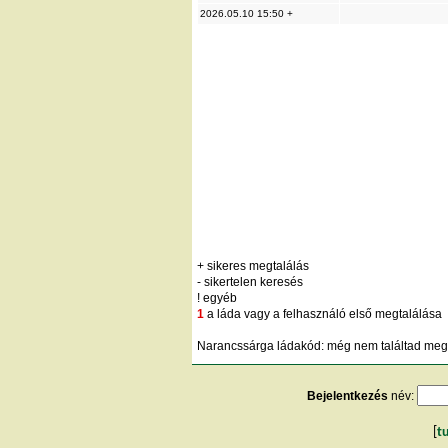
2026.05.10 15:50 +
+ sikeres megtalálás
- sikertelen keresés
! egyéb
1
a láda vagy a felhasználó első megtalálása
Narancssárga ládakód: még nem találtad meg;
Bejelentkezés
név:
[
t