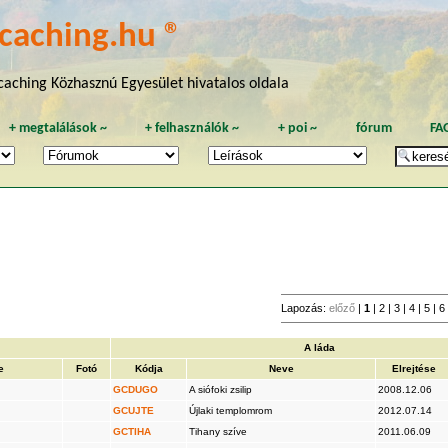
caching.hu ®
aching Közhasznú Egyesület hivatalos oldala
+
megtalálások
~
+
felhasználók
~
+
poi
~
fórum
FA
Lapozás:
előző
|
1
|
2
|
3
|
4
|
5
|
6
A láda
e
Fotó
Kódja
Neve
Elrejtése
GCDUGO
A siófoki zsilip
2008.12.06
GCUJTE
Újlaki templomrom
2012.07.14
GCTIHA
Tihany szíve
2011.06.09