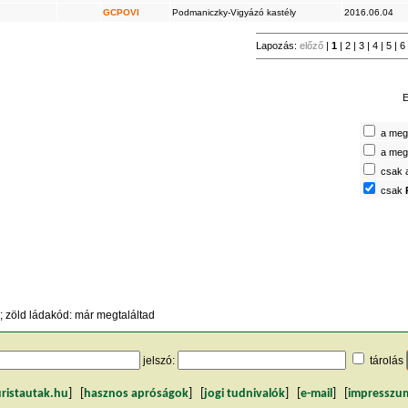
GCPOVI
Podmaniczky-Vigyázó kastély
2016.06.04
Lapozás:
előző
|
1
|
2
|
3
|
4
|
5
|
6
E
a megt
a megt
csak 
csak
 zöld ládakód: már megtaláltad
jelszó:
tárolás
uristautak.hu
] [
hasznos apróságok
] [
jogi tudnivalók
] [
e-mail
] [
impresszu