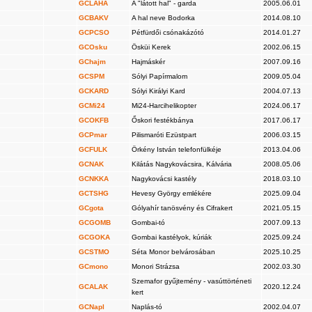
GCLAHA
A "látott hal" - garda
2005.06.01
GCBAKV
A hal neve Bodorka
2014.08.10
GCPCSO
Pétfürdői csónakázótó
2014.01.27
GCOsku
Ösküi Kerek
2002.06.15
GChajm
Hajmáskér
2007.09.16
GCSPM
Sólyi Papírmalom
2009.05.04
GCKARD
Sólyi Királyi Kard
2004.07.13
GCMi24
Mi24-Harcihelikopter
2024.06.17
GCOKFB
Őskori festékbánya
2017.06.17
GCPmar
Pilismaróti Ezüstpart
2006.03.15
GCFULK
Örkény István telefonfülkéje
2013.04.06
GCNAK
Kilátás Nagykovácsira, Kálvária
2008.05.06
GCNKKA
Nagykovácsi kastély
2018.03.10
GCTSHG
Hevesy György emlékére
2025.09.04
GCgota
Gólyahír tanösvény és Cifrakert
2021.05.15
GCGOMB
Gombai-tó
2007.09.13
GCGOKA
Gombai kastélyok, kúriák
2025.09.24
GCSTMO
Séta Monor belvárosában
2025.10.25
GCmono
Monori Strázsa
2002.03.30
Szemafor gyűjtemény - vasúttörténeti
GCALAK
2020.12.24
kert
GCNapl
Naplás-tó
2002.04.07