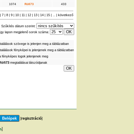
1074
Röfi73
433
|
7
|
8
|
9
|
10
|
11
|
12
|
13
|
14
|
15
| ... |
következő
Szűkítés dátum szerint:
gy lapon megjelenő sorok száma:
alálások szövege is jelenjen meg a táblázatban
alálások fényképei is jelenjenek meg a táblázatban
a fényképes logok jelenjenek meg
Röfi73
megtalálásai látszódjanak
[
regisztráció
]
m
]