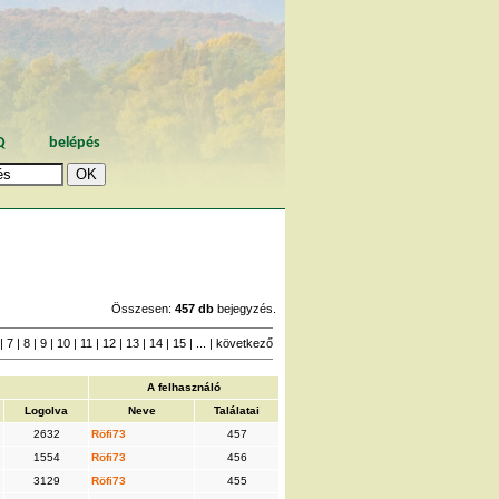
Q
belépés
Összesen:
457 db
bejegyzés.
|
7
|
8
|
9
|
10
|
11
|
12
|
13
|
14
|
15
| ... |
következő
A felhasználó
Logolva
Neve
Találatai
2632
Röfi73
457
1554
Röfi73
456
3129
Röfi73
455