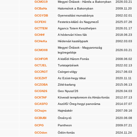
GCMO19
Megyei Óriások - Hársfa a Bakonyban
2026.03.21
GCBaHa
Halomsírok a Bakonyban
2009.11.20
GCGYDB
Gyenesdiási murvabánya
2002.02.01
GCFEKI
Festetics-kilátó és Nagymező
2025.07.26
GCTTEM
Agancs Totem Keszthelyen
2026.01.17
GCHHf
A hédervári híres fák
2018.06.23
GCHeKa
Hédervári kastélypark
2002.03.03
Megyei Óriások - Magyarország
GCMO08
2026.03.21
legöregebbje
GCHFOR
A kislődi Három Forrás
2008.06.02
GCTJEL
Turistajelzések
2022.02.13
GCCRGT
Csörget-völgy
2017.06.03
GCEZHT
Az Ezüst-hegy titkai
2020.11.11
GCZOBA
Zöld-barlang
2015.06.13
GCGN26
Geo Nyuszi'26
2026.04.03
GCKTAF
Kövesdi templomrom és Almás-forrás
2012.07.13
GCASFO
Aszófő/ Öreg-hegyi panoráma
2014.07.07
GChajm
Hajmáskér
2007.09.16
GCBUBI
Örvény-tó
2020.06.08
GCPG
Pantheon
2009.07.21
GCOdon
Ödön-forrás
2024.11.24