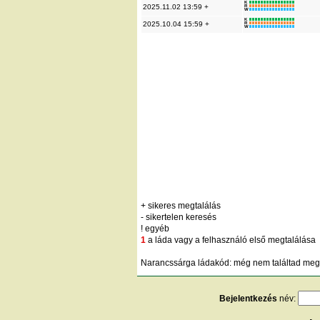
K
2025.11.02 13:59 +
R
W
K
2025.10.04 15:59 +
R
W
+ sikeres megtalálás
- sikertelen keresés
! egyéb
1
a láda vagy a felhasználó első megtalálása
Narancssárga ládakód: még nem találtad meg;
Bejelentkezés
név: