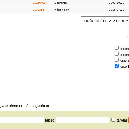
GCBAMZ
Döbrönte
2002.10.20
GCKORI
Kőris-hegy
2018.07.27
Lapozás:
előző
|
1
|
2
|
3
|
4
|
5
|
6
E
a megt
a megt
csak 
csak
 zöld ládakód: már megtaláltad
jelszó:
tárolás