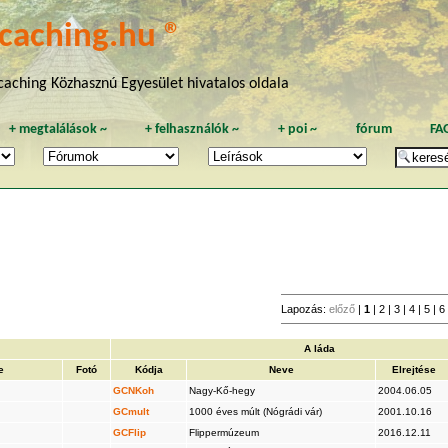
caching.hu ®
aching Közhasznú Egyesület hivatalos oldala
+
megtalálások
~
+
felhasználók
~
+
poi
~
fórum
FA
Lapozás:
előző
|
1
|
2
|
3
|
4
|
5
|
6
A láda
e
Fotó
Kódja
Neve
Elrejtése
GCNKoh
Nagy-Kő-hegy
2004.06.05
GCmult
1000 éves múlt (Nógrádi vár)
2001.10.16
GCFlip
Flippermúzeum
2016.12.11