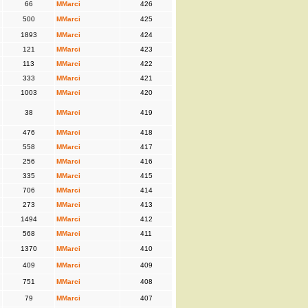
66
MMarci
426
500
MMarci
425
1893
MMarci
424
121
MMarci
423
113
MMarci
422
333
MMarci
421
1003
MMarci
420
38
MMarci
419
476
MMarci
418
558
MMarci
417
256
MMarci
416
335
MMarci
415
706
MMarci
414
273
MMarci
413
1494
MMarci
412
568
MMarci
411
1370
MMarci
410
409
MMarci
409
751
MMarci
408
79
MMarci
407