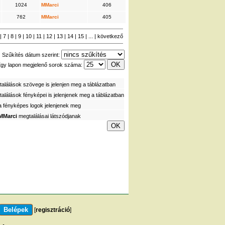
1024
MMarci
406
762
MMarci
405
|
7
|
8
|
9
|
10
|
11
|
12
|
13
|
14
|
15
| ... |
következő
Szűkítés dátum szerint:
gy lapon megjelenő sorok száma:
alálások szövege is jelenjen meg a táblázatban
alálások fényképei is jelenjenek meg a táblázatban
a fényképes logok jelenjenek meg
MMarci
megtalálásai látszódjanak
[
regisztráció
]