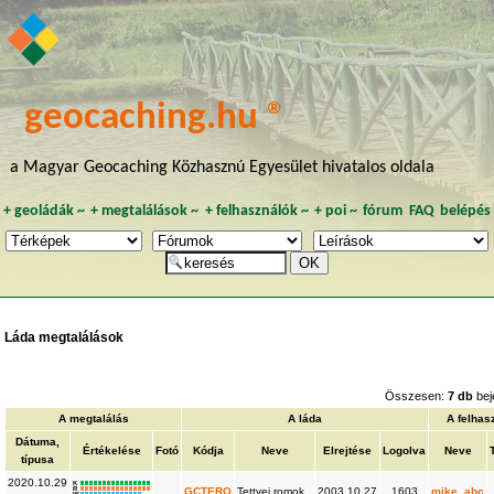
geocaching.hu ®
a Magyar Geocaching Közhasznú Egyesület hivatalos oldala
+
geoládák
~
+
megtalálások
~
+
felhasználók
~
+
poi
~
fórum
FAQ
belépés
Láda megtalálások
Összesen:
7 db
bej
A megtalálás
A láda
A felhas
Dátuma,
Értékelése
Fotó
Kódja
Neve
Elrejtése
Logolva
Neve
típusa
2020.10.29
K
R
GCTERO
Tettyei romok
2003.10.27
1603
mike_abc