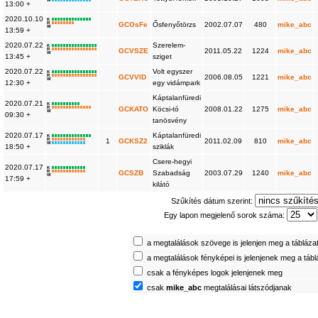
W
13:00 +
2020.10.10
K
R
GCOsFe
Ősfenyőtörzs
2002.07.07
480
mike_abc
W
13:59 +
2020.07.22
Szerelem-
K
R
GCVSZE
2011.05.22
1224
mike_abc
W
13:45 +
sziget
2020.07.22
Volt egyszer
K
R
GCVVID
2006.08.05
1221
mike_abc
W
12:30 +
egy vidámpark
Káptalanfüredi
2020.07.21
K
R
GCKATO
Köcsi-tó
2008.01.22
1275
mike_abc
W
09:30 +
tanösvény
2020.07.17
Káptalanfüredi
K
R
1
GCKSZ2
2011.02.09
810
mike_abc
W
18:50 +
sziklák
Csere-hegyi
2020.07.17
K
R
GCSZB
Szabadság
2003.07.29
1240
mike_abc
W
17:59 +
kilátó
Szűkítés dátum szerint:
Egy lapon megjelenő sorok száma:
a megtalálások szövege is jelenjen meg a tábláza
a megtalálások fényképei is jelenjenek meg a táb
csak a fényképes logok jelenjenek meg
csak
mike_abc
megtalálásai látszódjanak