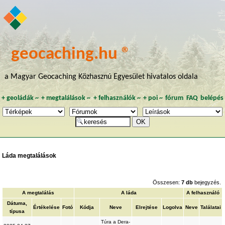
geocaching.hu ®
a Magyar Geocaching Közhasznú Egyesület hivatalos oldala
+
geoládák
~
+
megtalálások
~
+
felhasználók
~
+
poi
~
fórum
FAQ
belépés
Láda megtalálások
Összesen:
7 db
bejegyzés.
A megtalálás
A láda
A felhasználó
Dátuma,
Értékelése
Fotó
Kódja
Neve
Elrejtése
Logolva
Neve
Találatai
típusa
Túra a Dera-