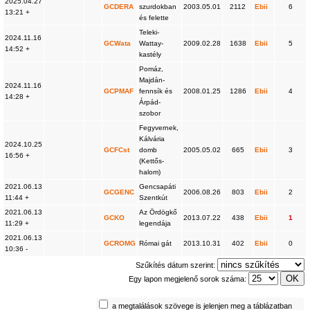
2025.04.27
GCDERA
szurdokban
2003.05.01
2112
Ebii
6
13:21 +
és felette
Teleki-
2024.11.16
GCWata
Wattay-
2009.02.28
1638
Ebii
5
14:52 +
kastély
Pomáz,
Majdán-
2024.11.16
GCPMAF
fennsík és
2008.01.25
1286
Ebii
4
14:28 +
Árpád-
szobor
Fegyvernek,
Kálvária
2024.10.25
GCFCst
domb
2005.05.02
665
Ebii
3
16:56 +
(Kettős-
halom)
2021.06.13
Gencsapáti
GCGENC
2006.08.26
803
Ebii
2
11:44 +
Szentkút
2021.06.13
Az Ördögkő
GCKO
2013.07.22
438
Ebii
1
11:29 +
legendája
2021.06.13
GCROMG
Római gát
2013.10.31
402
Ebii
0
10:36 -
Szűkítés dátum szerint:
Egy lapon megjelenő sorok száma:
a megtalálások szövege is jelenjen meg a táblázatban