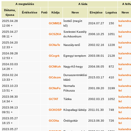
A megtalálás
A láda
A fel
Dátuma,
Értékelése
Fotó
Kódja
Neve
Elrejtése
Logolva
Neve
típusa
2025.04.28
Írottkő (megírt
kalandra
GCMM18
2024.07.27
150
12:06 +
kő)
fel
2025.04.27
Szelestei Kastély
kalandra
GCSZKA
2006.10.25
1051
08:11 +
és Arborétum
fel
2025.04.20
kalandra
GCNaTe
Naszály-tető
2002.02.16
1228
12:33 +
fel
2024.09.28
kalandra
GCegrk
Egregyi templom
2003.08.01
2128
12:53 +
fel
2024.03.03
kalandra
GCNKoh
Nagy-Kő-hegy
2004.06.05
872
14:26 +
fel
2024.02.24
Dunaszentmiklósi
kalandra
GCdszm
2015.03.17
410
13:33 +
kilátó
fel
2023.10.23
Normafa
kalandra
GCNoFo
2001.09.20
3199
13:51 +
Fókusza
fel
2023.08.30
kalandra
GCTAT
Tátika
2002.03.15
1052
14:34 +
fel
2023.08.13
kalandra
GCKOSP
Kóspallagi látkép
2011.01.30
748
09:51 +
fel
2023.05.27
kalandra
GCOlta
Ördögoltár
2013.06.30
726
16:15 +
fel
2023.05.27
kalandra