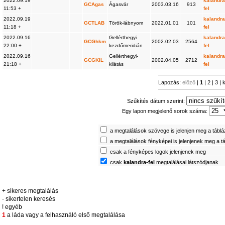
2022.09.19
kalandra
GCAgas
Ágasvár
2003.03.16
913
11:53 +
fel
2022.09.19
kalandra
GCTLAB
Török-lábnyom
2022.01.01
101
11:18 +
fel
2022.09.16
Gellérthegyi
kalandra
GCGhkm
2002.02.03
2564
22:00 +
kezdőmeridián
fel
2022.09.16
Gellérthegyi-
kalandra
GCGKIL
2002.04.05
2712
21:18 +
kilátás
fel
Lapozás:
előző
|
1
|
2
|
3
|
Szűkítés dátum szerint:
Egy lapon megjelenő sorok száma:
a megtalálások szövege is jelenjen meg a tábl
a megtalálások fényképei is jelenjenek meg a t
csak a fényképes logok jelenjenek meg
csak
kalandra-fel
megtalálásai látszódjanak
+ sikeres megtalálás
- sikertelen keresés
! egyéb
1
a láda vagy a felhasználó első megtalálása