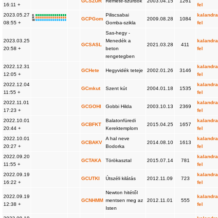
GCSZUR
Remete-szurdok
2003.04.15
1261
16:11 +
fel
2023.05.27
Piliscsabai
kalandra
K
R
GCPGom
2009.08.28
1084
W
08:55 +
Gomba-szikla
fel
Sas-hegy -
2023.03.25
Menedék a
kalandra
GCSASL
2021.03.28
411
20:58 +
beton
fel
rengetegben
2022.12.31
kalandra
GCHete
Hegyvidék teteje
2002.01.26
3146
12:05 +
fel
2022.12.04
kalandra
GCmkut
Szent kút
2004.01.18
1535
11:55 +
fel
2022.11.01
kalandra
GCGOHI
Gobbi Hilda
2003.10.13
2369
17:23 +
fel
2022.10.01
Balatonfüredi
kalandra
GCBFKT
2015.04.25
1657
20:44 +
Kerektemplom
fel
2022.10.01
A hal neve
kalandra
GCBAKV
2014.08.10
1613
20:27 +
Bodorka
fel
2022.09.20
kalandra
GCTAKA
Törökasztal
2015.07.14
781
11:55 +
fel
2022.09.19
kalandra
GCUTKI
Útszéli kilátás
2012.11.09
723
16:22 +
fel
Newton hitétől
2022.09.19
kalandra
GCNHMM
mentsen meg az
2012.11.01
555
12:38 +
fel
Isten