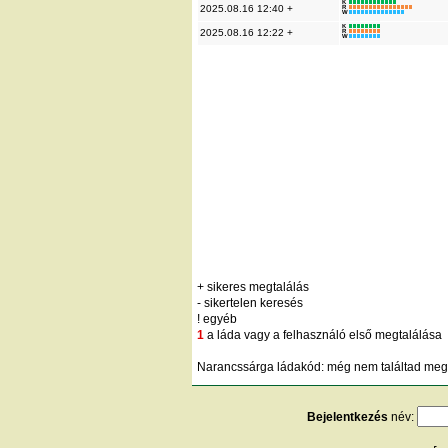
K
2025.08.16 12:40 +
R
W
K
2025.08.16 12:22 +
R
W
+ sikeres megtalálás
- sikertelen keresés
! egyéb
1
a láda vagy a felhasználó első megtalálása
Narancssárga ládakód: még nem találtad meg;
Bejelentkezés
név: