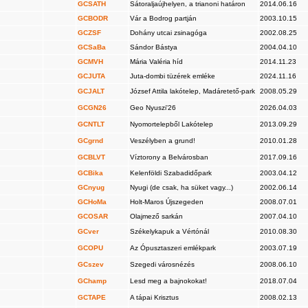
GCSATH
Sátoraljaújhelyen, a trianoni határon
2014.06.16
GCBODR
Vár a Bodrog partján
2003.10.15
GCZSF
Dohány utcai zsinagóga
2002.08.25
GCSaBa
Sándor Bástya
2004.04.10
GCMVH
Mária Valéria híd
2014.11.23
GCJUTA
Juta-dombi tüzérek emléke
2024.11.16
GCJALT
József Attila lakótelep, Madáretető-park
2008.05.29
GCGN26
Geo Nyuszi'26
2026.04.03
GCNTLT
Nyomortelepből Lakótelep
2013.09.29
GCgrnd
Veszélyben a grund!
2010.01.28
GCBLVT
Víztorony a Belvárosban
2017.09.16
GCBika
Kelenföldi Szabadidőpark
2003.04.12
GCnyug
Nyugi (de csak, ha süket vagy...)
2002.06.14
GCHoMa
Holt-Maros Újszegeden
2008.07.01
GCOSAR
Olajmező sarkán
2007.04.10
GCver
Székelykapuk a Vértónál
2010.08.30
GCOPU
Az Ópusztaszeri emlékpark
2003.07.19
GCszev
Szegedi városnézés
2008.06.10
GChamp
Lesd meg a bajnokokat!
2018.07.04
GCTAPE
A tápai Krisztus
2008.02.13