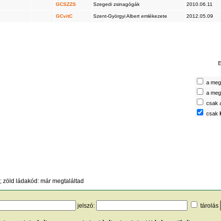
GCSZZS
Szegedi zsinagógák
2010.06.11
GCvitC
Szent-Györgyi Albert emlékezete
2012.05.09
E
a megt
a megt
csak 
csak
 zöld ládakód: már megtaláltad
jelszó:
tárolás