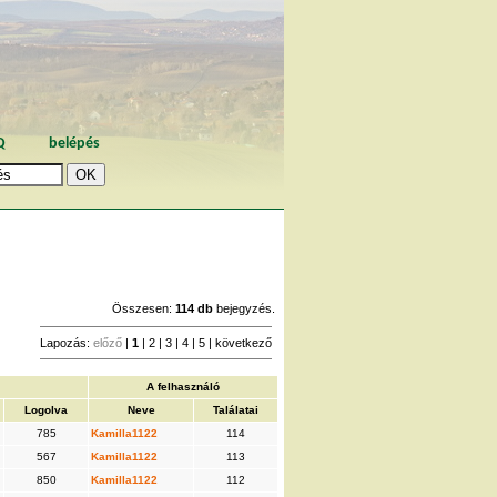
Q
belépés
Összesen:
114 db
bejegyzés.
Lapozás:
előző
|
1
|
2
|
3
|
4
|
5
|
következő
A felhasználó
Logolva
Neve
Találatai
785
Kamilla1122
114
567
Kamilla1122
113
850
Kamilla1122
112