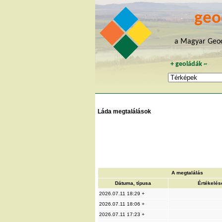
geo
a Magyar Geoc
+
geoládák
~
Láda megtalálások
A megtalálás
Dátuma, típusa
Értékelés
2026.07.11 18:29 +
2026.07.11 18:06 +
2026.07.11 17:23 +