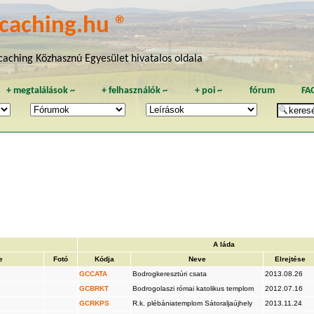
caching.hu ®
aching Közhasznú Egyesület hivatalos oldala
+
megtalálások
~
+
felhasználók
~
+
poi
~
fórum
FA
A láda
e
Fotó
Kódja
Neve
Elrejtése
GCCATA
Bodrogkeresztúri csata
2013.08.26
GCBRKT
Bodrogolaszi római katolikus templom
2012.07.16
GCRKPS
R.k. plébániatemplom Sátoraljaújhely
2013.11.24