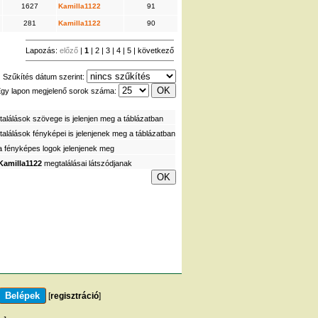
1627
Kamilla1122
91
281
Kamilla1122
90
Lapozás:
előző
|
1
|
2
|
3
|
4
|
5
|
következő
Szűkítés dátum szerint:
gy lapon megjelenő sorok száma:
alálások szövege is jelenjen meg a táblázatban
alálások fényképei is jelenjenek meg a táblázatban
a fényképes logok jelenjenek meg
Kamilla1122
megtalálásai látszódjanak
[
regisztráció
]