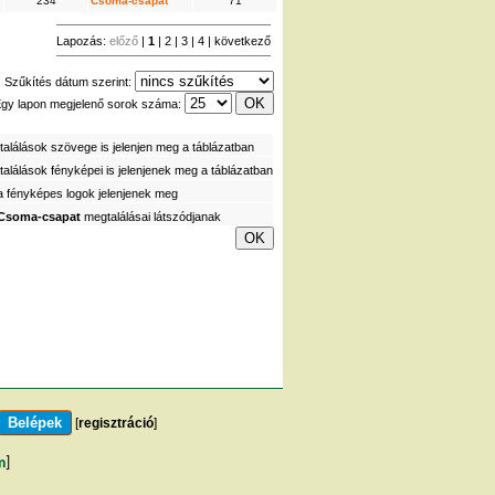
234
Csoma-csapat
71
Lapozás:
előző
|
1
|
2
|
3
|
4
|
következő
Szűkítés dátum szerint:
gy lapon megjelenő sorok száma:
alálások szövege is jelenjen meg a táblázatban
alálások fényképei is jelenjenek meg a táblázatban
a fényképes logok jelenjenek meg
Csoma-csapat
megtalálásai látszódjanak
[
regisztráció
]
m
]