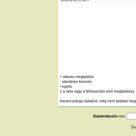
2019.06.02 15:30 +
+ sikeres megtalálás
- sikertelen keresés
! egyéb
1
a láda vagy a felhasználó első megtalálása
Narancssárga ládakód: még nem találtad meg;
Bejelentkezés
név:
[
t