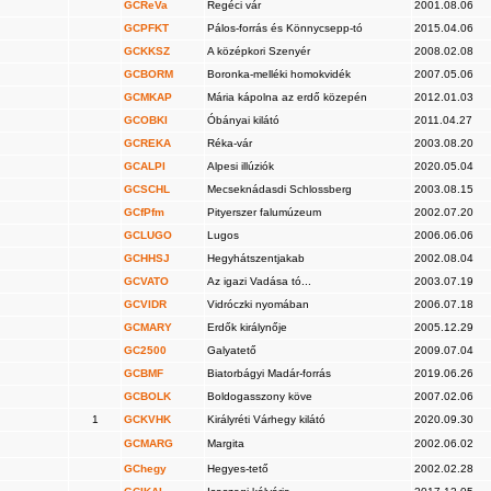
GCReVa
Regéci vár
2001.08.06
GCPFKT
Pálos-forrás és Könnycsepp-tó
2015.04.06
GCKKSZ
A középkori Szenyér
2008.02.08
GCBORM
Boronka-melléki homokvidék
2007.05.06
GCMKAP
Mária kápolna az erdő közepén
2012.01.03
GCOBKI
Óbányai kilátó
2011.04.27
GCREKA
Réka-vár
2003.08.20
GCALPI
Alpesi illúziók
2020.05.04
GCSCHL
Mecseknádasdi Schlossberg
2003.08.15
GCfPfm
Pityerszer falumúzeum
2002.07.20
GCLUGO
Lugos
2006.06.06
GCHHSJ
Hegyhátszentjakab
2002.08.04
GCVATO
Az igazi Vadása tó...
2003.07.19
GCVIDR
Vidróczki nyomában
2006.07.18
GCMARY
Erdők királynője
2005.12.29
GC2500
Galyatető
2009.07.04
GCBMF
Biatorbágyi Madár-forrás
2019.06.26
GCBOLK
Boldogasszony köve
2007.02.06
1
GCKVHK
Királyréti Várhegy kilátó
2020.09.30
GCMARG
Margita
2002.06.02
GChegy
Hegyes-tető
2002.02.28