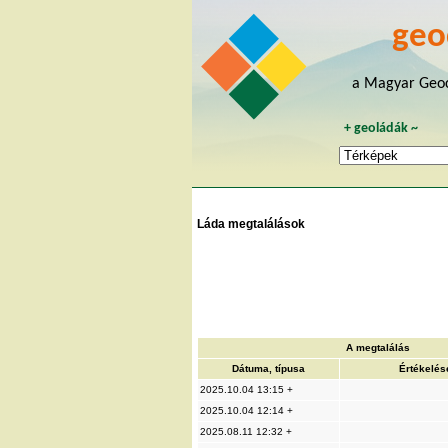
geo
a Magyar Geoc
+
geoládák
~
Láda megtalálások
A megtalálás
Dátuma, típusa
Értékelés
2025.10.04 13:15 +
2025.10.04 12:14 +
2025.08.11 12:32 +