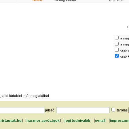
GCIKAL
Isaszegi kálvária
2017.12.05
E
a megt
a megt
csak 
csak
 zöld ládakód: már megtaláltad
jelszó:
tárolás
uristautak.hu
] [
hasznos apróságok
] [
jogi tudnivalók
] [
e-mail
] [
impresszu