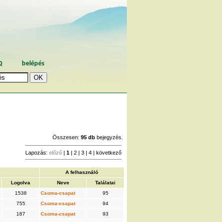
Q
belépés
Összesen:
95 db
bejegyzés.
Lapozás:
előző
|
1
|
2
|
3
|
4
|
következő
A felhasználó
Logolva
Neve
Találatai
1538
Csoma-csapat
95
755
Csoma-csapat
94
187
Csoma-csapat
93