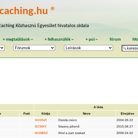
caching.hu ®
aching Közhasznú Egyesület hivatalos oldala
+
megtalálások
~
+
felhasználók
~
+
poi
~
fórum
FA
A láda
e
Fotó
Kódja
Neve
Elrejtése
GCOSZI
Oszoly-csúcs
2004.06.22
GCSIKY
Stiasny pihenő
2015.08.27
GCDBSZ
Ahol a part szakad
2009.04.02