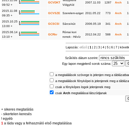
2015.11.08
Veszprémi
K
R
GCVDKT
2007.11.03
1287
Arch
1
W
09:52 +
Völgyhíd
2015.11.08
K
R
GCVSZE
Szerelem-sziget
2011.05.22
773
Arch
1
W
09:35 +
2015.10.25
K
R
GCSCSI
Sárcsi-kút
2006.05.19
341
Arch
1
W
13:00 +
2015.06.14
Római kori
K
R
GCRkr
2012.04.22
588
Arch
1
W
13:10 +
romok - Hévíz
Lapozás:
előző
|
1
|
2
|
3
|
4
|
5
|
6
|
7
|
követ
Szűkítés dátum szerint:
Egy lapon megjelenő sorok száma:
a megtalálások szövege is jelenjen meg a táblázatba
a megtalálások fényképei is jelenjenek meg a tábláz
csak a fényképes logok jelenjenek meg
csak
Arch
megtalálásai látszódjanak
+ sikeres megtalálás
- sikertelen keresés
! egyéb
1
a láda vagy a felhasználó első megtalálása