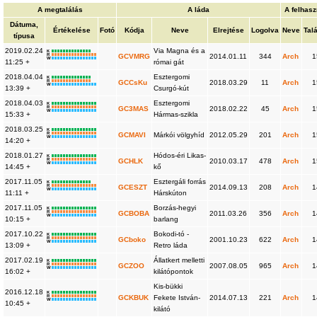
A megtalálás
A láda
A felhasz
Dátuma,
Értékelése
Fotó
Kódja
Neve
Elrejtése
Logolva
Neve
Talá
típusa
2019.02.24
Via Magna és a
K
R
GCVMRG
2014.01.11
344
Arch
1
W
11:25 +
római gát
2018.04.04
Esztergomi
K
R
GCCsKu
2018.03.29
11
Arch
1
W
13:39 +
Csurgó-kút
2018.04.03
Esztergomi
K
R
GC3MAS
2018.02.22
45
Arch
1
W
15:33 +
Hármas-szikla
2018.03.25
K
R
GCMAVI
Márkói völgyhíd
2012.05.29
201
Arch
1
W
14:20 +
2018.01.27
Hódos-éri Likas-
K
R
GCHLK
2010.03.17
478
Arch
1
W
14:45 +
kő
2017.11.05
Esztergáli forrás
K
R
GCESZT
2014.09.13
208
Arch
1
W
11:11 +
Hárskúton
2017.11.05
Borzás-hegyi
K
R
GCBOBA
2011.03.26
356
Arch
1
W
10:15 +
barlang
2017.10.22
Bokodi-tó -
K
R
GCboko
2001.10.23
622
Arch
1
W
13:09 +
Retro láda
2017.02.19
Állatkert melletti
K
R
GCZOO
2007.08.05
965
Arch
1
W
16:02 +
kilátópontok
Kis-bükki
2016.12.18
K
R
GCKBUK
Fekete István-
2014.07.13
221
Arch
1
W
10:45 +
kilátó