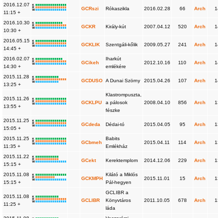
2016.12.07
K
R
GCRszi
Rókaszikla
2016.02.28
66
Arch
1
W
11:15 +
2016.10.30
K
R
GCKR
Király-kút
2007.04.12
520
Arch
1
W
10:30 +
2016.05.15
K
R
GCKLIK
Szentgáli-kőlik
2009.05.27
241
Arch
1
W
14:45 +
2016.02.07
Iharkút
K
R
GCikeh
2012.10.16
110
Arch
1
W
14:30 +
emlékére
2015.11.28
K
R
GCDUSO
A Dunai Szörny
2015.04.26
107
Arch
1
W
13:25 +
Klastrompuszta,
2015.11.26
K
R
GCKLPU
a pálosok
2008.04.10
856
Arch
1
W
13:55 +
fészke
2015.11.25
K
R
GCdeda
Dédai-tó
2015.04.05
95
Arch
1
W
15:05 +
2015.11.25
Babits
K
R
GCbmeh
2015.04.11
114
Arch
1
W
11:35 +
Emlékház
2015.11.22
K
R
GCekt
Kerektemplom
2014.12.06
229
Arch
1
W
15:15 +
2015.11.08
Kilátó a Miklós
K
R
GCKMPH
2015.11.01
15
Arch
1
W
15:15 +
Pál-hegyen
GCLIBR a
2015.11.08
K
R
GCLIBR
Könyvtáros
2011.10.05
678
Arch
1
W
11:25 +
láda