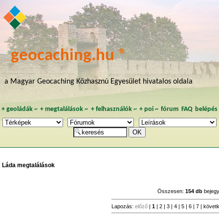
geocaching.hu ®
a Magyar Geocaching Közhasznú Egyesület hivatalos oldala
+
geoládák
~
+
megtalálások
~
+
felhasználók
~
+
poi
~
fórum
FAQ
belépés
Láda megtalálások
Összesen:
154 db
bejeg
Lapozás:
előző
|
1
|
2
|
3
|
4
|
5
|
6
|
7
|
követ