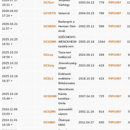
2026.07.17
Verpeléti
GCTarn
2003.04.22
779
PIPI1987
1
10:21 +
Várhegy
2026.04.03
GCVETO
Vekeri-tó
2004.03.15
796
PIPI1987
1
17:14 +
Barlangok a
2026.03.21
GCHERO
Herman Ottó-
2002.05.12
596
PIPI1987
1
11:57 +
tónál
SZÉCHENYI-
2025.10.25
GCSZWK
WENCKHEIM
2005.10.18
1044
PIPI1987
1
16:51 +
kastély-rom
2025.10.23
Tisza-tavi
GCLep
2024.09.21
268
PIPI1987
9
16:56 +
hallépcső
2025.10.23
Jóreménység-
GCSzig
2023.09.13
418
PIPI1987
8
16:27 +
sziget
Erdészek
2025.10.19
GCEe1
emlékére -
2018.10.20
424
PIPI1987
7
16:37 +
Békéscsaba
Wenckheim
2025.10.19
Károly
GCGEWK
2007.04.20
725
PIPI1987
6
15:46 +
kastélya -
Gerla
2024.11.09
szarvaskői
GCSZRK
2002.11.16
814
PIPI1987
5
15:03 +
várrom
2024.11.01
Óbányai
GCOBKI
2011.04.27
630
PIPI1987
4
14:18 +
kilátó