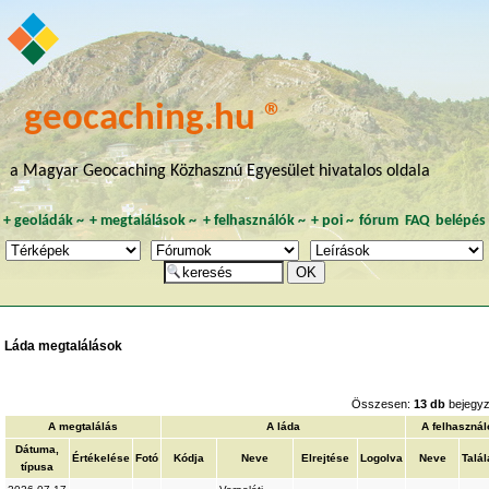
geocaching.hu ®
a Magyar Geocaching Közhasznú Egyesület hivatalos oldala
+
geoládák
~
+
megtalálások
~
+
felhasználók
~
+
poi
~
fórum
FAQ
belépés
Láda megtalálások
Összesen:
13 db
bejegyz
A megtalálás
A láda
A felhasznál
Dátuma,
Értékelése
Fotó
Kódja
Neve
Elrejtése
Logolva
Neve
Talál
típusa