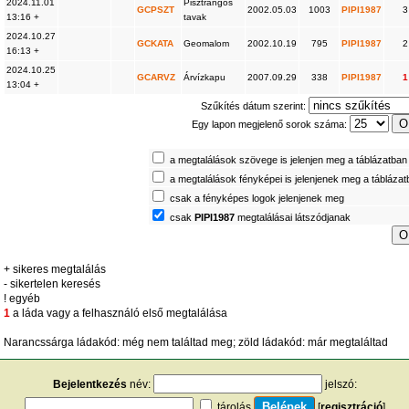
2024.11.01
Pisztrángos
GCPSZT
2002.05.03
1003
PIPI1987
3
13:16 +
tavak
2024.10.27
GCKATA
Geomalom
2002.10.19
795
PIPI1987
2
16:13 +
2024.10.25
GCARVZ
Árvízkapu
2007.09.29
338
PIPI1987
1
13:04 +
Szűkítés dátum szerint:
Egy lapon megjelenő sorok száma:
a megtalálások szövege is jelenjen meg a táblázatban
a megtalálások fényképei is jelenjenek meg a tábláza
csak a fényképes logok jelenjenek meg
csak
PIPI1987
megtalálásai látszódjanak
+ sikeres megtalálás
- sikertelen keresés
! egyéb
1
a láda vagy a felhasználó első megtalálása
Narancssárga ládakód: még nem találtad meg; zöld ládakód: már megtaláltad
Bejelentkezés
név:
jelszó:
tárolás
[
regisztráció
]