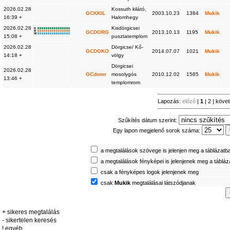
2026.02.28
Kossuth kilátó,
GCKKIL
2003.10.23
1384
Mukik
16:39 +
Halomhegy
2026.02.28
Kisdörgicsei
K
R
GCDORG
2013.10.13
1195
Mukik
W
15:08 +
pusztatemplom
2026.02.28
Dörgicse/ Kő-
GCDOKO
2014.07.07
1021
Mukik
14:18 +
völgy
Dörgicsei
2026.02.28
GCdomr
mosolygós
2010.12.02
1585
Mukik
13:46 +
templomrom
Lapozás:
előző
|
1
|
2
|
köve
Szűkítés dátum szerint:
Egy lapon megjelenő sorok száma:
a megtalálások szövege is jelenjen meg a táblázatb
a megtalálások fényképei is jelenjenek meg a táblá
csak a fényképes logok jelenjenek meg
csak
Mukik
megtalálásai látszódjanak
+ sikeres megtalálás
- sikertelen keresés
! egyéb