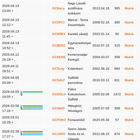
Nagy László
2026.04.13
GCNaLa
szülőháza
2013.04.18
385
Mukik
13:00 +
Iszkázon
2026.04.13
Marcal - Torna
GCOFLY
2009.02.16
495
Mukik
12:12 +
összefolyás
2026.04.13
GCKRKV
Karakó vára(i)
2023.01.14
92
Mukik
11:45 +
2026.04.13
Egyházashetyei
GCBERZ
2010.07.16
315
Mukik
10:52 +
séta
2026.04.12
Kemenesaljai
GCKEKE
2004.03.07
358
Mukik
16:18 +
Keringő
2026.04.11
GCTsag
Kráterben!
2002.06.16
984
Mukik
18:51 +
2026.04.05
Salföldi
GCSALF
2016.03.12
911
Mukik
20:09 +
panoráma
Pálos
2026.04.05
K
R
GCKOLO
Kolostorrom,
2005.02.06
1472
Mukik
W
19:05 +
Salföld
2026.03.08
Hidegkúti
K
R
GCHIHO
2005.07.05
358
Mukik
W
17:16 +
Hóvirágos
2026.03.01
GCFOKO
Forrasztókő
2025.05.30
57
Mukik
16:35 +
Szent Jakab-
2026.02.28
K
R
GCJAFO
forrás és tó,
2012.09.15
874
Mukik
W
17:27 +
Vászoly