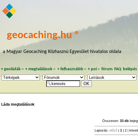
geocaching.hu ®
a Magyar Geocaching Közhasznú Egyesület hivatalos oldala
+
geoládák
~
+
megtalálások
~
+
felhasználók
~
+
poi
~
fórum
FAQ
belépés
Láda megtalálások
Összesen:
33 db
bejeg
Lapozás:
előző
|
1
|
2
|
köve