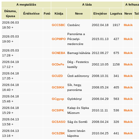
A megtalálás
A láda
A felhas
Dátuma,
Értékelése
Fotó
Kódja
Neve
Elrejtése
Logolva
Neve
Tal
típusa
2026.06.03
GCCSBC
Csobánc
2002.04.18
1917
Mukik
18:50 +
Panoráma a
2026.05.03
GCPMPO
Pécselyi-
2015.01.13
427
Mukik
19:00 +
medencére
2026.05.03
GCNEBA
Barnagi kálvária
2012.06.27
675
Mukik
17:28 +
2026.04.19
Dég - Festetics
GCDeFe
2002.10.05
1158
Mukik
17:12 +
kastély
2026.04.18
GCUZD
Úzdi adótorony
2008.10.31
341
Mukik
17:35 +
2026.04.18
Sík, hegy,
GCSIKH
2008.05.24
405
Mukik
16:40 +
panoráma
2026.04.18
GCgyop
Györkönyi
2006.04.29
563
Mukik
15:46 +
2026.04.18
Kalap és Sipka
GCSIPK
2010.11.11
536
Mukik
15:29 +
Múzeum
2026.04.13
GCSASO
Ság és Somló
2008.04.24
326
Mukik
13:58 +
2026.04.13
Szent István
GCSZBK
2010.04.25
441
Mukik
13:16 +
kápolna