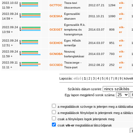
2022.10.02
Tisza-tavi
vik-
K
R
GCTTOC
2012.07.21
1294
W
11:59 +
ökocentrum
er
2022.09.24
Egerszalóki
vik-
K
R
GCESKA
2011.10.21
1090
W
14:59 +
skanzen
er
Egerszalók R.k.
2022.09.24
vik-
K
R
GCEGET
temploma és
2014.03.07
806
W
13:59 +
er
harangtornya
2022.09.24
Eger, Hősök
vik-
K
R
GCEHOS
2014.03.07
951
W
12:51 +
temetője
er
2022.09.24
Noszvaj
vik-
K
R
GCNOBA
2014.03.07
793
W
11:59 +
barlanglakásai
er
2022.09.11
Tiszacsege -
vik-
K
R
GCCSEG
2012.08.22
252
W
11:11 +
Tisza-part
er
Lapozás:
előző
|
1
|
2
|
3
|
4
|
5
|
6
|
7
|
8
|
9
|
követ
Szűkítés dátum szerint:
Egy lapon megjelenő sorok száma:
a megtalálások szövege is jelenjen meg a táblázatb
a megtalálások fényképei is jelenjenek meg a tábláz
csak a fényképes logok jelenjenek meg
csak
vik-er
megtalálásai látszódjanak