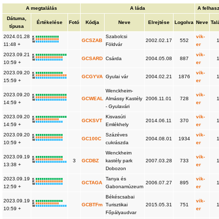
A megtalálás
A láda
A felhas
Dátuma,
Értékelése
Fotó
Kódja
Neve
Elrejtése
Logolva
Neve
Tal
típusa
2024.01.28
Szabolcsi
vik-
K
R
GCSZAB
2002.02.17
552
W
11:48 +
Földvár
er
2023.09.21
vik-
K
R
GCSARD
Csárda
2004.05.08
887
W
10:59 +
er
2023.09.20
vik-
K
R
GCGYVA
Gyulai vár
2004.02.21
1876
W
15:59 +
er
Wenckheim-
2023.09.20
vik-
K
R
GCWEAL
Almássy Kastély
2006.11.01
728
W
14:59 +
er
- Gyulavári
2023.09.20
Kisvasúti
vik-
K
R
GCKSVT
2014.06.11
370
W
14:59 +
Emlékhely
er
2023.09.20
Százéves
vik-
K
R
GC100C
2004.08.01
1934
W
10:59 +
cukrászda
er
Wenckheim
2023.09.19
vik-
K
R
3
GCDBZ
kastély park
2007.03.28
733
W
13:38 +
er
Dobozon
2023.09.19
Tanya és
vik-
K
R
GCTAGA
2006.07.27
895
W
12:59 +
Gabonamúzeum
er
Békéscsabai
2023.09.19
vik-
K
R
GCBTFm
Turisztikai
2015.05.31
751
W
10:59 +
er
Főpályaudvar