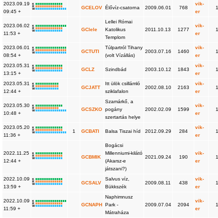
2023.09.19
vik-
K
R
GCELOV
Élővíz-csatorna
2009.06.01
768
W
09:45 +
er
Lellei Római
2023.06.02
vik-
K
R
GClele
Katolikus
2011.10.13
1277
W
11:53 +
er
Templom
2023.06.01
Túlpartról Tihany
vik-
K
R
GCTUTI
2003.07.16
1460
W
08:54 +
(volt Vízállás)
er
2023.05.31
vik-
K
R
GCLZ
Szindbád
2003.10.12
1843
W
13:15 +
er
2023.05.31
Itt ülök csillámló
vik-
K
R
GCJATT
2002.08.10
2163
W
12:44 +
sziklafalon
er
Szamárkő, a
2023.05.30
vik-
K
R
GCSZKO
pogány
2002.02.09
1599
W
10:48 +
er
szertartás helye
2023.05.20
vik-
K
R
1
GCBATI
Balsa Tiszai híd
2012.09.29
284
W
11:36 +
er
Bogácsi
2022.11.25
Millenniumi-kilátó
vik-
K
R
GCBMIK
2021.09.24
190
W
12:44 +
(Akarsz-e
er
játszani?)
2022.10.09
Salvus víz,
vik-
K
R
GCSALV
2009.08.11
438
W
13:59 +
Bükkszék
er
Naphimnusz
2022.10.09
vik-
K
R
GCNAPH
Park -
2009.07.04
2094
W
11:59 +
er
Mátraháza