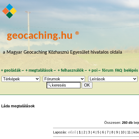
geocaching.hu ®
a Magyar Geocaching Közhasznú Egyesület hivatalos oldala
+
geoládák
~
+
megtalálások
~
+
felhasználók
~
+
poi
~
fórum
FAQ
belépés
Láda megtalálások
Összesen:
260 db
bej
Lapozás:
előző
|
1
|
2
|
3
|
4
|
5
|
6
|
7
|
8
|
9
|
10
|
11
|
köv