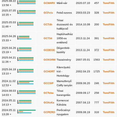
2025.08.22
K
R
GCMARV
Máré-vár
2020.07.10
457
TomiFilth
W
13:58 +
2025.07.05
K
R
GCFels
Felső-szoros
2003.03.23
328
TomiFilth
W
10:35 +
Tésai
2025.05.03
K
R
GCTdh
duzzasztó és
2014.10.08
200
TomiFilth
W
11:48 +
hallépcső
Hajdúhadház
2025.04.26
K
R
GCT34
1956-os
2013.11.24
391
TomiFilth
W
15:33 +
emlékmű
2025.04.26
Dégenfeld-
K
R
GCDEGE
2013.11.24
372
TomiFilth
W
15:19 +
kastély
2025.04.21
K
R
GCKORM
Tiszaörvény
2007.05.01
1563
TomiFilth
W
11:26 +
Kilenclyukú
2025.04.19
K
R
GCHORT
híd -
2002.04.23
1725
TomiFilth
W
13:10 +
Hortobágy
2024.11.02
Mamutfenyő
K
R
GCCSIF
2009.06.20
246
TomiFilth
W
12:53 +
Csiffy tanyán
2024.08.03
Tésai
K
R
GCTeba
2009.09.17
258
TomiFilth
W
14:03 +
barangolás
2024.05.11
Kemencei
K
R
GCKeKa
2007.04.13
777
TomiFilth
W
14:13 +
Kálvária
2024.05.11
Perőcsényi
K
R
GCPERO
2009.08.19
316
TomiFilth
W
13:28 +
nyugalom