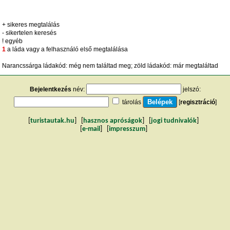
+ sikeres megtalálás
- sikertelen keresés
! egyéb
1
a láda vagy a felhasználó első megtalálása
Narancssárga ládakód: még nem találtad meg; zöld ládakód: már megtaláltad
Bejelentkezés
név:
jelszó:
tárolás
[
regisztráció
]
[
turistautak.hu
] [
hasznos apróságok
] [
jogi tudnivalók
]
[
e-mail
] [
impresszum
]