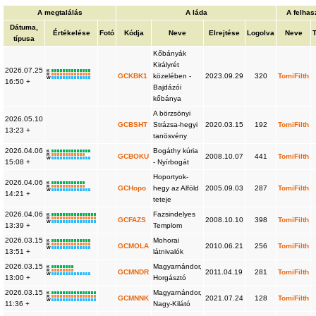
A megtalálás
A láda
A felhas
Dátuma,
Értékelése
Fotó
Kódja
Neve
Elrejtése
Logolva
Neve
típusa
Kőbányák
Királyrét
2026.07.25
K
R
GCKBK1
közelében -
2023.09.29
320
TomiFilth
W
16:50 +
Bajdázói
kőbánya
A börzsönyi
2026.05.10
GCBSHT
Strázsa-hegyi
2020.03.15
192
TomiFilth
13:23 +
tanösvény
2026.04.06
Bogáthy kúria
K
R
GCBOKU
2008.10.07
441
TomiFilth
W
15:08 +
- Nyírbogát
Hoportyok-
2026.04.06
K
R
GCHopo
hegy az Alföld
2005.09.03
287
TomiFilth
W
14:21 +
teteje
2026.04.06
Fazsindelyes
K
R
GCFAZS
2008.10.10
398
TomiFilth
W
13:39 +
Templom
2026.03.15
Mohorai
K
R
GCMOLA
2010.06.21
256
TomiFilth
W
13:51 +
látnivalók
2026.03.15
Magyarnándor,
K
R
GCMNDR
2011.04.19
281
TomiFilth
W
13:00 +
Horgásztó
2026.03.15
Magyarnándor,
K
R
GCMNNK
2021.07.24
128
TomiFilth
W
11:36 +
Nagy-Kilátó