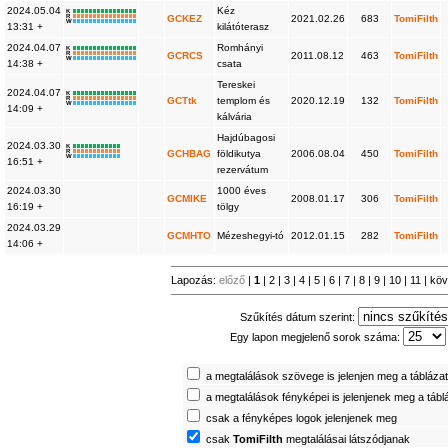
2024.05.04
Kéz
K
R
GCKEZ
2021.02.26
683
TomiFilth
W
13:31 +
kilátóterasz
2024.04.07
Romhányi
K
R
GCRCS
2011.08.12
463
TomiFilth
W
14:38 +
csata
Tereskei
2024.04.07
K
R
GCTtk
templom és
2020.12.19
132
TomiFilth
W
14:09 +
kálvária
Hajdúbagosi
2024.03.30
K
R
GCHBAG
földikutya
2006.08.04
450
TomiFilth
W
16:51 +
rezervátum
2024.03.30
1000 éves
GCMIKE
2008.01.17
306
TomiFilth
16:19 +
tölgy
2024.03.29
GCMHTO
Mézeshegyi-tó
2012.01.15
282
TomiFilth
14:06 +
Lapozás:
előző
|
1
|
2
|
3
|
4
|
5
|
6
|
7
|
8
|
9
|
10
|
11
|
köv
Szűkítés dátum szerint:
Egy lapon megjelenő sorok száma:
a megtalálások szövege is jelenjen meg a tábláza
a megtalálások fényképei is jelenjenek meg a táb
csak a fényképes logok jelenjenek meg
csak
TomiFilth
megtalálásai látszódjanak