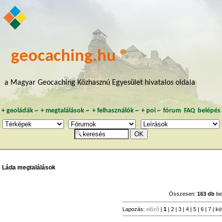
geocaching.hu ®
a Magyar Geocaching Közhasznú Egyesület hivatalos oldala
+
geoládák
~
+
megtalálások
~
+
felhasználók
~
+
poi
~
fórum
FAQ
belépés
Láda megtalálások
Összesen:
163 db
be
Lapozás:
előző
|
1
|
2
|
3
|
4
|
5
|
6
|
7
|
kö