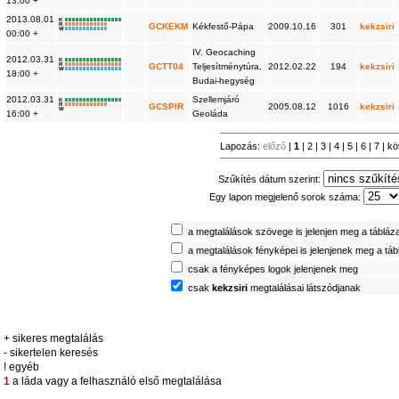
13:00 +
2013.08.01
K
R
GCKEKM
Kékfestő-Pápa
2009.10.16
301
kekzsiri
W
00:00 +
IV. Geocaching
2012.03.31
K
R
GCTT04
Teljesítménytúra,
2012.02.22
194
kekzsiri
W
18:00 +
Budai-hegység
2012.03.31
Szellemjáró
K
R
GCSPIR
2005.08.12
1016
kekzsiri
W
16:00 +
Geoláda
Lapozás:
előző
|
1
|
2
|
3
|
4
|
5
|
6
|
7
|
kö
Szűkítés dátum szerint:
Egy lapon megjelenő sorok száma:
a megtalálások szövege is jelenjen meg a tábláz
a megtalálások fényképei is jelenjenek meg a tá
csak a fényképes logok jelenjenek meg
csak
kekzsiri
megtalálásai látszódjanak
+ sikeres megtalálás
- sikertelen keresés
! egyéb
1
a láda vagy a felhasználó első megtalálása