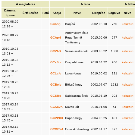
A megtalálás
A láda
A felh
Dátuma,
Értékelése
Fotó
Kódja
Neve
Elrejtése
Logolva
Neve
típusa
2020.08.29
GCborj
Borjúfő
2002.08.10
750
kekzsiri
12:29 +
Áprily-völgy, és a
2020.08.29
GCApri
Rege-Termő
2015.06.06
277
kekzsiri
10:13 +
Tanösvény
2019.10.23
GCVAS
Vasas szakadék
2003.03.22
1300
kekzsiri
13:53 +
2019.10.23
GCsFor
Csepel-forrás
2018.04.22
206
kekzsiri
13:12 +
2019.10.23
GCLafo
Lajos-forrás
2019.06.02
121
kekzsiri
12:26 +
2019.10.23
GCBolc
Bölcső-hegy
2002.07.07
1232
kekzsiri
12:00 +
2019.10.23
GCSlbs
Salabasina-árok
2015.05.19
203
kekzsiri
10:23 +
2017.03.14
GCKovK
Köves-kút
2016.04.06
54
kekzsiri
10:32 +
2017.03.13
GCPP0D
Papod-hegy
2004.08.25
401
kekzsiri
15:45 +
2017.03.12
GCODVA
Odvaskő-barlang
2002.01.17
877
kekzsiri
10:31 +