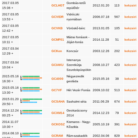
2017.03.05
Gombás-tetői
GCLHGT
2012.01.20
113
kekzsiri
15:36 +
repülőtér
2017.03.05
Vidróczki
GCVIDR
2006.07.18
567
kekzsiri
13:53 +
nyomában
2017.03.05
GCVKB
Vöröskő-bérc
2013.01.05
105
kekzsiri
12:42 +
2017.03.05
Mátrai források -
GCMF01
2014.11.28
51
kekzsiri
10:11 +
Jójárt-forrás
2017.03.04
GCKon
Koncsúr
2003.12.26
202
kekzsiri
12:29 +
Istenanya
2017.03.04
GCIAKU
Szentkútja
2008.10.27
423
kekzsiri
10:04 +
Szurdokpüspökin
2015.05.16
Négyezredik
K
R
GC4000
2015.05.16
38
kekzsiri
W
16:30 +
geoláda
2015.05.16
K
R
GC7VF
Hét Vezér Forrás
2009.10.02
513
kekzsiri
W
13:30 +
2015.01.20
K
R
GCSAHA
Sashalmi séta
2011.06.29
674
kekzsiri
W
20:50 +
2014.12.24
Geokarácsony
K
R
GCXM14
2014.12.23
79
kekzsiri
W
00:25 +
2014
2014.11.07
Kismaros - Nagy-
GCKOSZ
2005.10.19
391
kekzsiri
10:30 +
Kőszikla
2014.08.10
K
R
GCRAM
Rám-szakadék
2002.04.06
829
kekzsiri
W