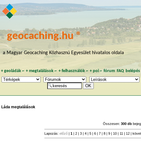
geocaching.hu ®
a Magyar Geocaching Közhasznú Egyesület hivatalos oldala
+
geoládák
~
+
megtalálások
~
+
felhasználók
~
+
poi
~
fórum
FAQ
belépés
Láda megtalálások
Összesen:
300 db
bejeg
Lapozás:
előző
|
1
|
2
|
3
|
4
|
5
|
6
|
7
|
8
|
9
|
10
|
11
|
12
|
köve