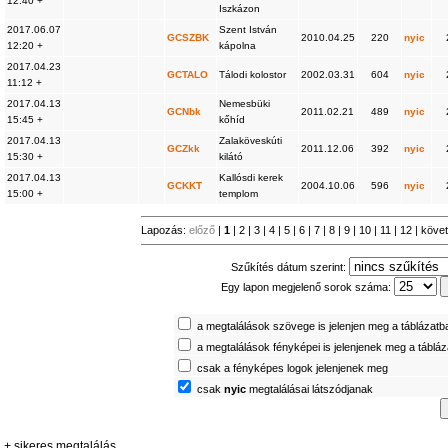
12:40 +
Iszkázon
2017.06.07
Szent István
GCSZBK
2010.04.25
220
nyic
12:20 +
kápolna
2017.04.23
GCTALO
Tálodi kolostor
2002.03.31
604
nyic
11:12 +
2017.04.13
Nemesbüki
GCNbk
2011.02.21
489
nyic
15:45 +
kőhíd
2017.04.13
Zalaköveskúti
GCZkk
2011.12.06
392
nyic
15:30 +
kilátó
2017.04.13
Kallósdi kerek
GCKKT
2004.10.06
596
nyic
15:00 +
templom
Lapozás:
előző
|
1
|
2
|
3
|
4
|
5
|
6
|
7
|
8
|
9
|
10
|
11
|
12
|
köve
Szűkítés dátum szerint:
Egy lapon megjelenő sorok száma:
a megtalálások szövege is jelenjen meg a táblázatb
a megtalálások fényképei is jelenjenek meg a táblá
csak a fényképes logok jelenjenek meg
csak
nyic
megtalálásai látszódjanak
+ sikeres megtalálás