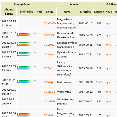
A megtalálás
A láda
A felhas
Dátuma,
Értékelése
Fotó
Kódja
Neve
Elrejtése
Logolva
Neve
Ta
típusa
Magyarkert -
2022.04.15
GCMOMO
Magyarország
2011.05.15
366
nyic
11:26 +
Magyarországon
2018.07.07
Balatonfüredi
K
R
GCBFKT
2015.04.25
771
nyic
W
11:00 +
Kerektemplom
2018.05.28
Lesenceistvándi
K
R
GCLIMK
2009.09.15
480
nyic
W
15:10 +
Mária kápolna
2018.05.27
Nyírlak - Tarányi
K
R
GCNypk
2013.07.22
281
nyic
W
14:40 +
Kápolna
Eplényi
2018.05.05
SkiArena és
K
R
GCEpln
2003.08.10
618
nyic
W
13:40 +
Ámos-hegyi
Pihenőerdő
2017.11.01
K
R
GCMajk
Majkpuszta
2001.10.28
1146
nyic
W
11:40 +
2017.10.31
GCWEST
Westernfalu
2017.08.12
40
nyic
10:00 +
2017.10.31
Vérteskethelyi
GCVEKE
2007.10.13
387
nyic
09:40 +
pihenés
Mini-
2017.10.30
Magyarország
K
R
GCMINI
2012.05.31
425
nyic
W