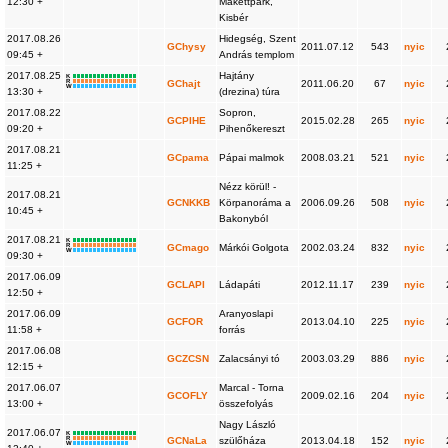
12:30 +
Makettpark,
Kisbér
2017.08.26
Hidegség, Szent
GChysy
2011.07.12
543
nyic
09:45 +
András templom
2017.08.25
Hajtány
K
R
GChajt
2011.06.20
67
nyic
W
13:30 +
(drezina) túra
2017.08.22
Sopron,
GCPIHE
2015.02.28
265
nyic
09:20 +
Pihenőkereszt
2017.08.21
GCpama
Pápai malmok
2008.03.21
521
nyic
11:25 +
Nézz körül! -
2017.08.21
GCNKKB
Körpanoráma a
2006.09.26
508
nyic
10:45 +
Bakonyból
2017.08.21
K
R
GCmago
Márkói Golgota
2002.03.24
832
nyic
W
09:30 +
2017.06.09
GCLAPI
Ládapáti
2012.11.17
239
nyic
12:50 +
2017.06.09
Aranyoslapi
GCFOR
2013.04.10
225
nyic
11:58 +
forrás
2017.06.08
GCZCSN
Zalacsányi tó
2003.03.29
886
nyic
12:15 +
2017.06.07
Marcal - Torna
GCOFLY
2009.02.16
204
nyic
13:00 +
összefolyás
Nagy László
2017.06.07
K
R
GCNaLa
szülőháza
2013.04.18
152
nyic
W