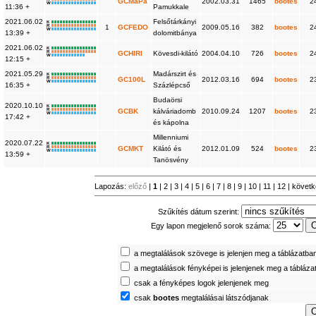
GCMaPa
2002.03.31
1465
bootes
2
W
11:36 +
Pamukkale
2021.06.02
Felsőtárkányi
K
R
1
GCFEDO
2009.05.16
382
bootes
2
W
13:39 +
dolomitbánya
2021.06.02
K
R
GCHIRI
Kövesdi-kilátó
2004.04.10
726
bootes
2
W
12:15 +
2021.05.29
Madárszirt és
K
R
GC100L
2012.03.16
694
bootes
2
W
16:35 +
Százlépcső
Budaörsi
2020.10.10
K
R
GCBK
kálváriadomb
2010.09.24
1207
bootes
2
W
17:42 +
és kápolna
Millenniumi
2020.07.22
K
R
GCMKT
Kilátó és
2012.01.09
524
bootes
2
W
13:59 +
Tanösvény
Lapozás:
előző
|
1
|
2
|
3
|
4
|
5
|
6
|
7
|
8
|
9
|
10
|
11
|
12
|
követ
Szűkítés dátum szerint:
Egy lapon megjelenő sorok száma:
a megtalálások szövege is jelenjen meg a táblázatba
a megtalálások fényképei is jelenjenek meg a tábláza
csak a fényképes logok jelenjenek meg
csak
bootes
megtalálásai látszódjanak