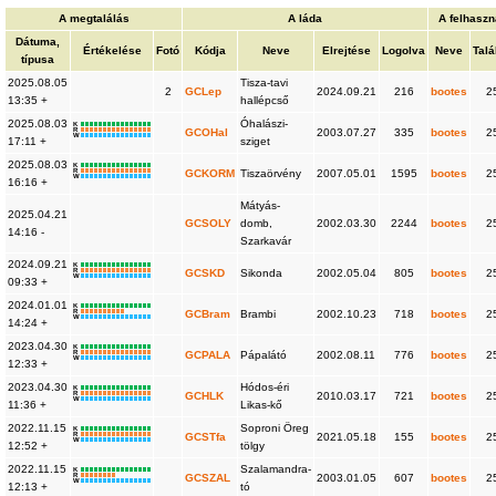
A megtalálás
A láda
A felhaszn
Dátuma,
Értékelése
Fotó
Kódja
Neve
Elrejtése
Logolva
Neve
Talá
típusa
2025.08.05
Tisza-tavi
2
GCLep
2024.09.21
216
bootes
2
13:35 +
hallépcső
2025.08.03
Óhalászi-
K
R
GCOHal
2003.07.27
335
bootes
2
W
17:11 +
sziget
2025.08.03
K
R
GCKORM
Tiszaörvény
2007.05.01
1595
bootes
2
W
16:16 +
Mátyás-
2025.04.21
GCSOLY
domb,
2002.03.30
2244
bootes
2
14:16 -
Szarkavár
2024.09.21
K
R
GCSKD
Sikonda
2002.05.04
805
bootes
2
W
09:33 +
2024.01.01
K
R
GCBram
Brambi
2002.10.23
718
bootes
2
W
14:24 +
2023.04.30
K
R
GCPALA
Pápalátó
2002.08.11
776
bootes
2
W
12:33 +
2023.04.30
Hódos-éri
K
R
GCHLK
2010.03.17
721
bootes
2
W
11:36 +
Likas-kő
2022.11.15
Soproni Öreg
K
R
GCSTfa
2021.05.18
155
bootes
2
W
12:52 +
tölgy
2022.11.15
Szalamandra-
K
R
GCSZAL
2003.01.05
607
bootes
2
W
12:13 +
tó