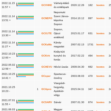
2022.11.15
Várhely-kilátó
K
R
GCVHKE
2020.12.26
182
bootes
2
W
11:57 +
és emlékpark
Nepomuki
2022.11.14
Szent János-
K
R
GCNEPO
2014.10.12
897
bootes
2
W
13:51 +
kápolna
Sopron
Sopron,
2022.11.14
K
R
GCOJTE
Ojtozi
2015.01.17
631
bootes
2
W
13:30 +
emlékmű
2022.11.14
Károly-
K
R
GCKaMa
2007.02.13
1731
bootes
2
W
11:27 +
magaslat
Király-kúti
2022.10.23
K
R
GCKirk
kunyhó és
2017.02.22
494
bootes
2
W
12:00 +
forrás
2022.05.02
K
R
GCHEVU
Hévízi úszás
2009.04.30
682
bootes
2
W
12:59 +
2021.10.25
Spartacus-
K
R
GCspar
2003.08.03
470
bootes
2
W
14:41 +
ösvény
Visegrádi-
2021.10.25
hegység,
1
GCApvo
2015.04.11
347
bootes
2
10:23 -
Apátkúti-
völgy
2021.07.01
K
R
GCSARV
Sárvár
2007.01.30
874
bootes
2
W
11:55 +
2021.06.03
Magyar
K
R