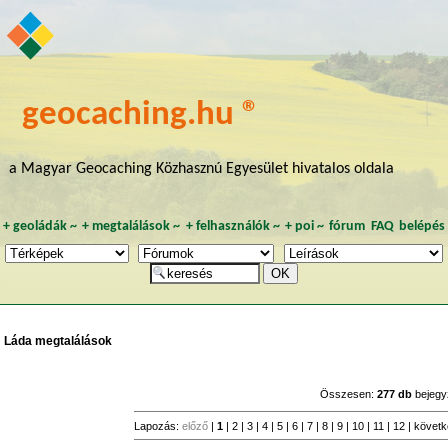
geocaching.hu ®
a Magyar Geocaching Közhasznú Egyesület hivatalos oldala
+
geoládák
~
+
megtalálások
~
+
felhasználók
~
+
poi
~
fórum
FAQ
belépés
Láda megtalálások
Összesen:
277 db
bejegy
Lapozás:
előző
|
1
|
2
|
3
|
4
|
5
|
6
|
7
|
8
|
9
|
10
|
11
|
12
|
követ