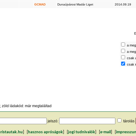
GCMAD
Dunaújvárosi Madár Liget
2014.09.19
E
a megt
a megt
csak 
csak
 zöld ládakód: már megtaláltad
jelszó:
tárolás
uristautak.hu
] [
hasznos apróságok
] [
jogi tudnivalók
] [
e-mail
] [
impresszu