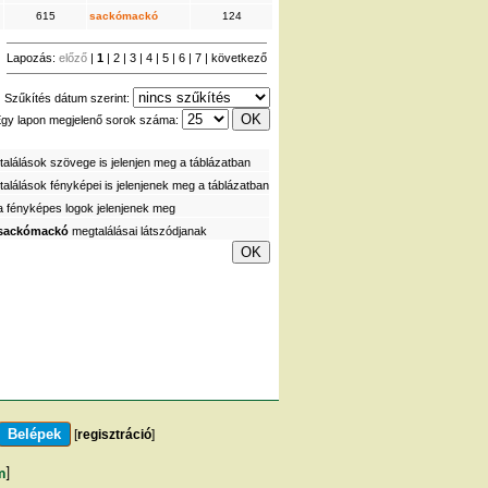
615
sackómackó
124
Lapozás:
előző
|
1
|
2
|
3
|
4
|
5
|
6
|
7
|
következő
Szűkítés dátum szerint:
gy lapon megjelenő sorok száma:
alálások szövege is jelenjen meg a táblázatban
alálások fényképei is jelenjenek meg a táblázatban
a fényképes logok jelenjenek meg
sackómackó
megtalálásai látszódjanak
[
regisztráció
]
m
]