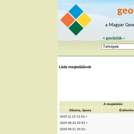
geo
a Magyar Geoc
+
geoládák
~
Láda megtalálások
A megtalálás
Dátuma, típusa
Értékelés
2025.11.15 13:33 +
2025.08.24 20:53 +
2025.06.21 20:22 -