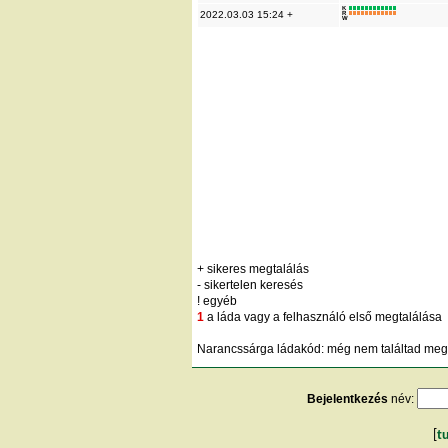
K
2022.03.03 15:24 +
R
W
+ sikeres megtalálás
- sikertelen keresés
! egyéb
1
a láda vagy a felhasználó első megtalálása
Narancssárga ládakód: még nem találtad meg;
Bejelentkezés
név:
[
t