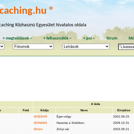
caching.hu ®
aching Közhasznú Egyesület hivatalos oldala
+
megtalálások
~
+
felhasználók
~
+
poi
~
fórum
FA
A láda
e
Fotó
Kódja
Neve
Elrejtése
GCEGVO
Éger-völgy
2002.08.25
GCHASO
Haramia a Sötétben
2009.10.31
GCzrv
Zrínyi vár
2003.08.21