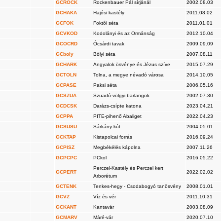
GCROCK
Rockenbauer Pál sírjánál
2002.08.03
GCHAKA
Hajósi kastély
2011.08.02
GCFOK
Foktői séta
2011.01.01
GCVKOD
Kodolányi és az Ormánság
2012.10.04
GCOCRD
Ócsárdi tavak
2009.09.09
GCboly
Bólyi séta
2007.08.11
GCHARK
Angyalok ösvénye és Jézus szíve
2015.07.29
GCTOLN
Tolna, a megye névadó városa
2014.10.05
GCPASE
Paksi séta
2006.05.16
GCSZUA
Szuadó-völgyi barlangok
2002.07.30
GCDCSK
Darázs-csípte katona
2023.04.21
GCPPA
PITE-pihenő Abaliget
2022.04.23
GCSUSU
Sárkány-kút
2004.05.01
GCKTAP
Kistapolcai forrás
2016.09.24
GCPISZ
Megbékélés kápolna
2007.11.26
GCPCPC
PCkol
2016.05.22
Perczel-Kastély és Perczel kert
GCPERT
2022.02.02
Arborétum
GCTENK
Tenkes-hegy - Csodabogyó tanösvény
2008.01.01
GCVZ
Víz és vér
2011.10.31
GCKANT
Kantavár
2003.08.09
GCMARV
Máré-vár
2020.07.10