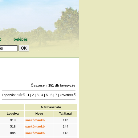
Q
belépés
Összesen:
151 db
bejegyzés.
Lapozás:
előző
|
1
|
2
|
3
|
4
|
5
|
6
|
7
|
következő
A felhasználó
Logolva
Neve
Találatai
913
sackómackó
145
518
sackómackó
144
885
sackómackó
143