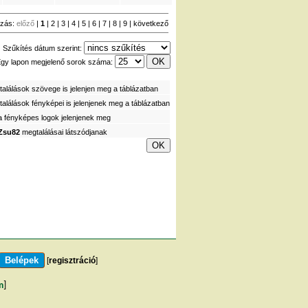
zás:
előző
|
1
|
2
|
3
|
4
|
5
|
6
|
7
|
8
|
9
|
következő
Szűkítés dátum szerint:
gy lapon megjelenő sorok száma:
alálások szövege is jelenjen meg a táblázatban
alálások fényképei is jelenjenek meg a táblázatban
a fényképes logok jelenjenek meg
Zsu82
megtalálásai látszódjanak
[
regisztráció
]
m
]