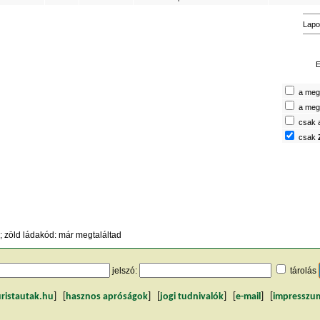
Lapo
E
a megt
a megt
csak 
csak
 zöld ládakód: már megtaláltad
jelszó:
tárolás
uristautak.hu
] [
hasznos apróságok
] [
jogi tudnivalók
] [
e-mail
] [
impresszu