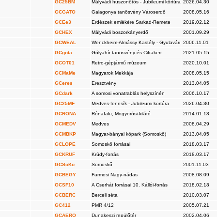
GC25BM
Mályvádi huszonötös - Jubileumi körtúra
2026.04.30
GCGATO
Galagonya tanösvény Városerdő
2008.05.16
GCEe3
Erdészek emlékére Sarkad-Remete
2019.02.12
GCHEX
Mályvádi boszorkányerdő
2001.09.29
GCWEAL
Wenckheim-Almássy Kastély - Gyulavári
2006.11.01
GCgota
Gólyahír tanösvény és Cifrakert
2021.05.15
GCOT01
Retro-gépjármű múzeum
2020.10.01
GCMaMe
Magyarok Mekkája
2008.05.15
GCeres
Eresztvény
2013.04.05
GCdark
A somosi vonatrablás helyszínén
2006.10.17
GC25MF
Medves-fennsík - Jubileumi körtúra
2026.04.30
GCRONA
Rónafalu, Mogyorósi-kilátó
2014.01.18
GCMEDV
Medves
2008.04.29
GCMBKP
Magyar-bányai kőpark (Somoskő)
2013.04.05
GCLOPE
Somoskő forrásai
2018.03.17
GCKRUF
Krúdy-forrás
2018.03.17
GCSoKo
Somoskő
2001.11.03
GCBEGY
Farmosi Nagy-nádas
2008.08.09
GCSF10
A Cserhát forrásai 10. Kállói-forrás
2018.02.18
GCBERC
Berceli séta
2010.03.07
GC412
PMR 4/12
2005.07.21
GCAERO
Dunakeszi repülőtér
2002.04.06