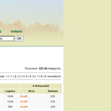
Q
belépés
Összesen:
222 db
bejegyzés.
zás:
előző
|
1
|
2
|
3
|
4
|
5
|
6
|
7
|
8
|
9
|
következő
A felhasználó
Logolva
Neve
Találatai
1169
Zsu82
220
1218
Zsu82
219
682
Zsu82
218