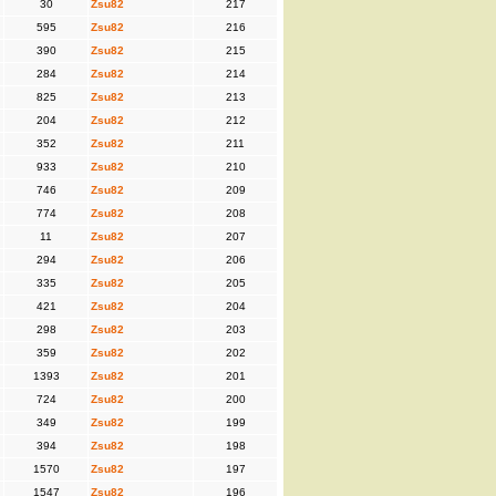
30
Zsu82
217
595
Zsu82
216
390
Zsu82
215
284
Zsu82
214
825
Zsu82
213
204
Zsu82
212
352
Zsu82
211
933
Zsu82
210
746
Zsu82
209
774
Zsu82
208
11
Zsu82
207
294
Zsu82
206
335
Zsu82
205
421
Zsu82
204
298
Zsu82
203
359
Zsu82
202
1393
Zsu82
201
724
Zsu82
200
349
Zsu82
199
394
Zsu82
198
1570
Zsu82
197
1547
Zsu82
196