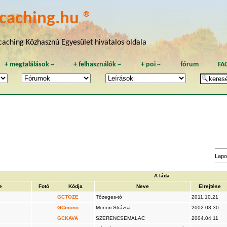
caching.hu ®
aching Közhasznú Egyesület hivatalos oldala
+
megtalálások
~
+
felhasználók
~
+
poi
~
fórum
FA
Lapo
A láda
e
Fotó
Kódja
Neve
Elrejtése
GCTOZE
Tőzeges-tó
2011.10.21
GCmono
Monori Strázsa
2002.03.30
GCKAVA
SZERENCSEMALAC
2004.04.11