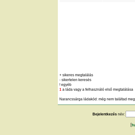
+ sikeres megtalálás
- sikertelen keresés
! egyéb
1
a láda vagy a felhasználó első megtalálása
Narancssárga ládakód: még nem találtad meg;
Bejelentkezés
név:
[
t