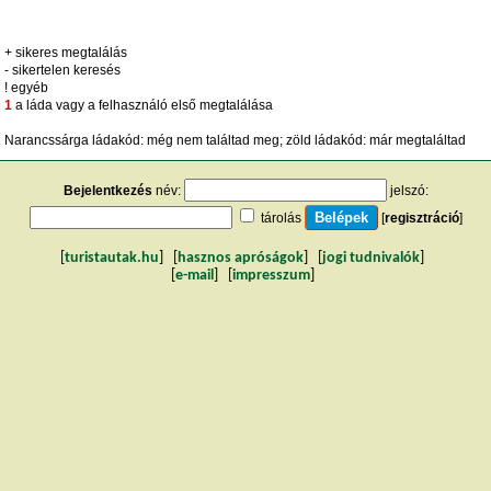
+ sikeres megtalálás
- sikertelen keresés
! egyéb
1
a láda vagy a felhasználó első megtalálása
Narancssárga ládakód: még nem találtad meg; zöld ládakód: már megtaláltad
Bejelentkezés
név:
jelszó:
tárolás
[
regisztráció
]
[
turistautak.hu
] [
hasznos apróságok
] [
jogi tudnivalók
]
[
e-mail
] [
impresszum
]