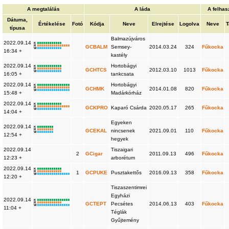
A megtalálás
A láda
A felhas
Dátuma,
Értékelése
Fotó
Kódja
Neve
Elrejtése
Logolva
Neve
T
típusa
Balmazújváros
2022.09.14
K
R
GCBALM
Semsey-
2014.03.24
324
Fűkocka
W
16:34 +
kastély
2022.09.14
Hortobágyi
K
R
GCHTCS
2012.03.10
1013
Fűkocka
W
16:05 +
tankcsata
2022.09.14
Hortobágyi
K
R
GCHMK
2014.01.08
820
Fűkocka
W
15:48 +
Madárkórház
2022.09.14
K
R
GCKPRO
Kaparó Csárda
2020.05.17
265
Fűkocka
W
14:04 +
Egyeken
2022.09.14
K
R
GCEKAL
nincsenek
2021.09.01
110
Fűkocka
W
12:54 +
hegyek
2022.09.14
Tiszaigari
2
GCigar
2011.09.13
496
Fűkocka
12:23 +
arborétum
2022.09.14
K
R
1
GCPUKE
Pusztakettős
2016.09.13
358
Fűkocka
W
12:20 +
Tiszaszentimrei
Egyházi
2022.09.14
K
R
GCTEPT
Pecsétes
2014.06.13
403
Fűkocka
W
11:04 +
Téglák
Gyűjtemény