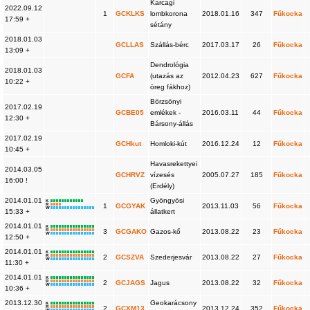
Karcagi
2022.09.12
1
GCKLKS
lombkorona
2018.01.16
347
Fűkocka
17:59 +
sétány
2018.01.03
GCLLAS
Szállás-bérc
2017.03.17
26
Fűkocka
13:09 +
Dendrológia
2018.01.03
GCFA
(utazás az
2012.04.23
627
Fűkocka
10:22 +
öreg fákhoz)
Börzsönyi
2017.02.19
GCBE05
emlékek -
2016.03.11
44
Fűkocka
12:30 +
Bársony-állás
2017.02.19
GCHkut
Homloki-kút
2016.12.24
12
Fűkocka
10:45 +
Havasrekettyei
2014.03.05
GCHRVZ
vízesés
2005.07.27
185
Fűkocka
16:00 !
(Erdély)
2014.01.01
Gyöngyösi
K
R
1
GCGYAK
2013.11.03
56
Fűkocka
W
15:33 +
állatkert
2014.01.01
K
R
3
GCGAKO
Gazos-kő
2013.08.22
23
Fűkocka
W
12:50 +
2014.01.01
K
R
2
GCSZVA
Szederjesvár
2013.08.22
27
Fűkocka
W
11:30 +
2014.01.01
K
R
2
GCJAGS
Jagus
2013.08.22
32
Fűkocka
W
10:36 +
2013.12.30
Geokarácsony
K
R
2
GCXM13
2013.12.24
352
Fűkocka