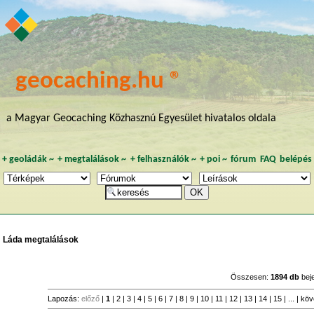
geocaching.hu ®
a Magyar Geocaching Közhasznú Egyesület hivatalos oldala
+
geoládák
~
+
megtalálások
~
+
felhasználók
~
+
poi
~
fórum
FAQ
belépés
Láda megtalálások
Összesen:
1894 db
bej
Lapozás:
előző
|
1
|
2
|
3
|
4
|
5
|
6
|
7
|
8
|
9
|
10
|
11
|
12
|
13
|
14
|
15
| ... |
köv