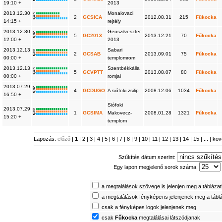
W
19:10 +
2013
2013.12.30
Monalovaci
K
R
2
GCSICA
2012.08.31
215
Fűkocka
W
14:15 +
rejtély
2013.12.30
Geoszilveszter
K
R
5
GC2013
2013.12.21
70
Fűkocka
W
12:00 +
2013
2013.12.13
Sabari
K
R
2
GCSAB
2013.09.01
75
Fűkocka
W
00:00 +
templomrom
2013.12.13
Szentbékkálla
K
R
5
GCVPTT
2013.08.07
80
Fűkocka
W
00:00 +
romjai
2013.07.29
K
R
4
GCDUGO
A siófoki zsilip
2008.12.06
1034
Fűkocka
W
16:50 +
Siófoki
2013.07.29
K
R
1
GCSIMA
Makovecz-
2008.01.28
1321
Fűkocka
W
15:20 +
templom
Lapozás:
előző
|
1
|
2
|
3
|
4
|
5
|
6
|
7
|
8
|
9
|
10
|
11
|
12
|
13
|
14
|
15
| ... |
köv
Szűkítés dátum szerint:
Egy lapon megjelenő sorok száma:
a megtalálások szövege is jelenjen meg a tábláza
a megtalálások fényképei is jelenjenek meg a tábl
csak a fényképes logok jelenjenek meg
csak
Fűkocka
megtalálásai látszódjanak