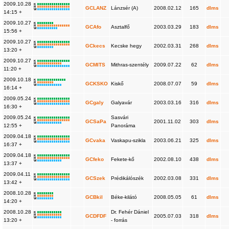
2009.10.28
K
R
GCLANZ
Lánzsér (A)
2008.02.12
165
dlms
W
14:15 +
2009.10.27
K
R
GCAfo
Asztalfő
2003.03.29
183
dlms
W
15:56 +
2009.10.27
K
R
GCkecs
Kecske hegy
2002.03.31
268
dlms
W
13:20 +
2009.10.27
K
R
GCMITS
Mithras-szentély
2009.07.22
62
dlms
W
11:20 +
2009.10.18
K
R
GCKSKO
Kiskő
2008.07.07
59
dlms
W
16:14 +
2009.05.24
K
R
GCgaly
Galyavár
2003.03.16
316
dlms
W
16:30 +
2009.05.24
Sasvári
K
R
GCSaPa
2001.11.02
303
dlms
W
12:55 +
Panoráma
2009.04.18
K
R
GCvaka
Vaskapu-szikla
2003.06.21
325
dlms
W
16:37 +
2009.04.18
K
R
GCfeko
Fekete-kő
2002.08.10
438
dlms
W
13:37 +
2009.04.11
K
R
GCSzek
Prédikálószék
2002.03.08
331
dlms
W
13:42 +
2008.10.28
K
R
GCBkil
Béke-kilátó
2008.05.05
61
dlms
W
14:20 +
2008.10.28
Dr. Fehér Dániel
K
R
GCDFDF
2005.07.03
318
dlms
W
13:20 +
- forrás