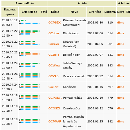
A megtalálás
A láda
A felhas
Dátuma,
Értékelése
Fotó
Kódja
Neve
Elrejtése
Logolva
Neve
Ta
típusa
2010.06.12
Pilisszentkereszt-
K
R
GCPSZK
2002.03.30
810
dlms
W
08:53 +
Klastromkert
2010.05.22
K
R
GCdom
Dömör-kapu
2002.07.06
614
dlms
W
16:50 +
2010.05.22
Sikáros (volt
K
R
GCSiVa
2003.04.05
201
dlms
W
14:36 +
Vadetető)
2010.05.22
K
R
GCBolc
Bölcső-hegy
2002.07.07
631
dlms
W
12:45 +
2010.04.24
Teleki-Wattay-
K
R
GCWata
2009.02.28
383
dlms
W
18:00 +
kastély
2010.04.24
K
R
GCVAS
Vasas szakadék
2003.03.22
614
dlms
W
15:48 +
2010.04.24
K
R
GCkort
Kortársak
2002.06.15
597
dlms
W
14:39 +
2010.04.18
K
R
GCPOMA
Pomázi kilátás
2003.02.16
479
dlms
W
13:20 +
2010.04.18
K
R
GCOSZI
Oszoly-csúcs
2004.06.22
576
dlms
W
12:15 +
Pomáz, Majdán-
2010.04.18
K
R
GCPMAF
fennsík és
2008.01.25
382
dlms
W
10:26 +
Árpád-szobor