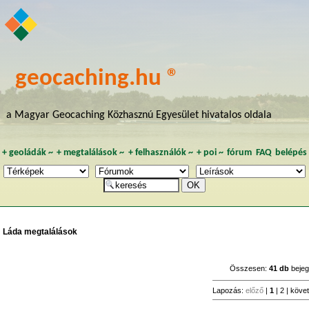
geocaching.hu ®
a Magyar Geocaching Közhasznú Egyesület hivatalos oldala
+
geoládák
~
+
megtalálások
~
+
felhasználók
~
+
poi
~
fórum
FAQ
belépés
Láda megtalálások
Összesen:
41 db
bejeg
Lapozás:
előző
|
1
|
2
|
köve