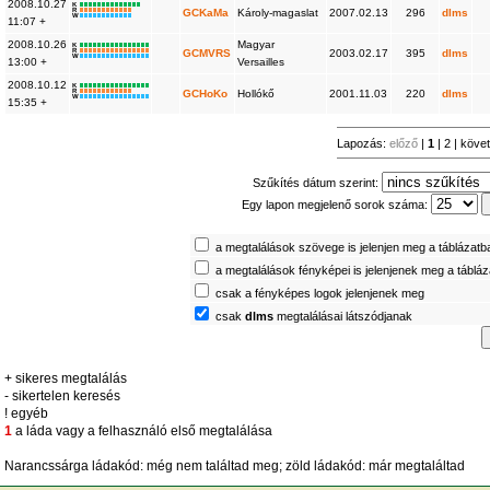
2008.10.27
K
R
GCKaMa
Károly-magaslat
2007.02.13
296
dlms
W
11:07 +
2008.10.26
Magyar
K
R
GCMVRS
2003.02.17
395
dlms
W
13:00 +
Versailles
2008.10.12
K
R
GCHoKo
Hollókő
2001.11.03
220
dlms
W
15:35 +
Lapozás:
előző
|
1
|
2
|
köve
Szűkítés dátum szerint:
Egy lapon megjelenő sorok száma:
a megtalálások szövege is jelenjen meg a táblázatb
a megtalálások fényképei is jelenjenek meg a táblá
csak a fényképes logok jelenjenek meg
csak
dlms
megtalálásai látszódjanak
+ sikeres megtalálás
- sikertelen keresés
! egyéb
1
a láda vagy a felhasználó első megtalálása
Narancssárga ládakód: még nem találtad meg; zöld ládakód: már megtaláltad