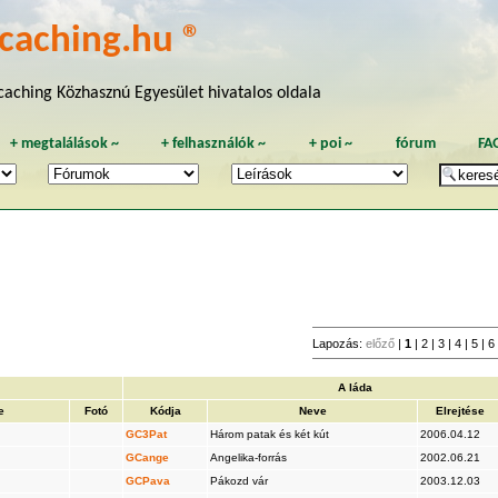
caching.hu ®
aching Közhasznú Egyesület hivatalos oldala
+
megtalálások
~
+
felhasználók
~
+
poi
~
fórum
FA
Lapozás:
előző
|
1
|
2
|
3
|
4
|
5
|
6
A láda
e
Fotó
Kódja
Neve
Elrejtése
GC3Pat
Három patak és két kút
2006.04.12
GCange
Angelika-forrás
2002.06.21
GCPava
Pákozd vár
2003.12.03