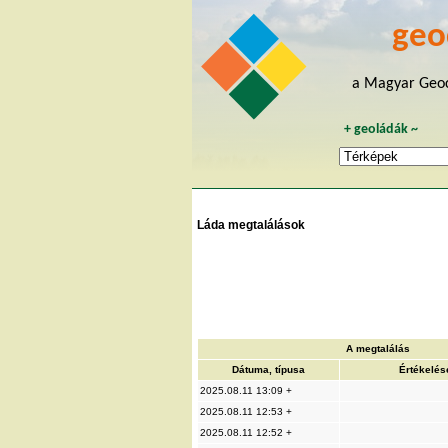
geo
a Magyar Geoc
+
geoládák
~
Láda megtalálások
A megtalálás
Dátuma, típusa
Értékelés
2025.08.11 13:09 +
2025.08.11 12:53 +
2025.08.11 12:52 +