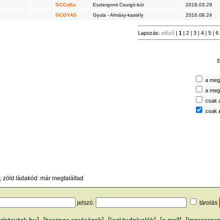
GCCsKu
Esztergomi Csurgó-kút
2018.03.29
GCGYAS
Gyula - Almásy-kastély
2016.08.24
Lapozás:
előző
|
1
|
2
|
3
|
4
|
5
|
6
E
a megt
a megt
csak 
csak
 zöld ládakód: már megtaláltad
jelszó:
tárolás