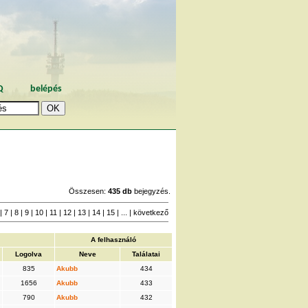
Q
belépés
Összesen:
435 db
bejegyzés.
|
7
|
8
|
9
|
10
|
11
|
12
|
13
|
14
|
15
| ... |
következő
A felhasználó
Logolva
Neve
Találatai
835
Akubb
434
1656
Akubb
433
790
Akubb
432