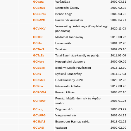
GCvarz
Varázsláda
2002.03.31
GCSzOs
Szintezési Ősjegy
2002.02.02
GCBENC
Bence-hegy
2003.03.22
GCPAVM
Pázmándi vízimalom
2009.04.21
Velencei hg. keleti vége (Cseplek-hegyi
GCVHKV
2020.11.03
panoráma)
GCTGF
Madárdal Tanösvény
2010.08.25
GCttls
Lovas szikla
2001.12.28
GCTAVA
Tatai vár
2009.05.16
GCTaEs
Tatai Esterházy-kastély és parkja
2011.03.06
GCHerc
Herceghalmi víztorony
2009.09.05
GCBEMI
Bertényi Miklós Füvészkert
2015.12.30
GCNY
Nyéki-tó Tanösvény
2011.12.03
GCXM20
Geokarácsony 2020
2020.12.23
GCPifu
Pilisszántói kőfülke
2019.08.26
GCPOMA
Pomázi kilátás
2003.02.16
Pomáz, Majdán-fennsík és Árpád-
GCPMAF
2008.01.25
szobor
GCzsig
Zsigmond-kő
2003.03.29
GCVARG
Várgesztesi vár
2003.04.13
GC3MAS
Esztergomi Hármas-szikla
2018.02.22
GCVASI
Vaskapu
2002.02.09