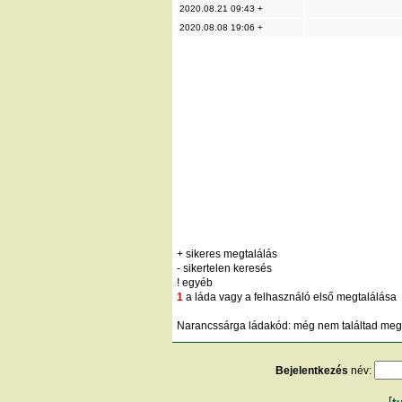
2020.08.21 09:43 +
2020.08.08 19:06 +
+ sikeres megtalálás
- sikertelen keresés
! egyéb
1
a láda vagy a felhasználó első megtalálása
Narancssárga ládakód: még nem találtad meg;
Bejelentkezés
név: