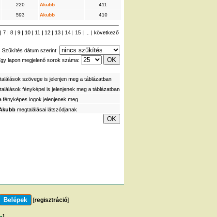
220
Akubb
411
593
Akubb
410
|
7
|
8
|
9
|
10
|
11
|
12
|
13
|
14
|
15
| ... |
következő
Szűkítés dátum szerint:
gy lapon megjelenő sorok száma:
alálások szövege is jelenjen meg a táblázatban
alálások fényképei is jelenjenek meg a táblázatban
a fényképes logok jelenjenek meg
Akubb
megtalálásai látszódjanak
[
regisztráció
]