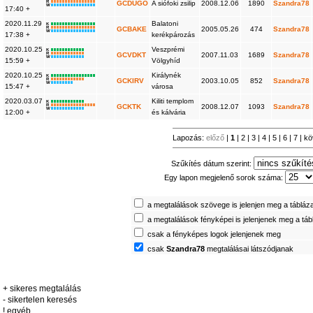
R
GCDUGO
A siófoki zsilip
2008.12.06
1890
Szandra78
W
17:40 +
2020.11.29
Balatoni
K
R
GCBAKE
2005.05.26
474
Szandra78
W
17:38 +
kerékpározás
2020.10.25
Veszprémi
K
R
GCVDKT
2007.11.03
1689
Szandra78
W
15:59 +
Völgyhíd
2020.10.25
Királynék
K
R
GCKIRV
2003.10.05
852
Szandra78
W
15:47 +
városa
2020.03.07
Kiliti templom
K
R
GCKTK
2008.12.07
1093
Szandra78
W
12:00 +
és kálvária
Lapozás:
előző
|
1
|
2
|
3
|
4
|
5
|
6
|
7
|
kö
Szűkítés dátum szerint:
Egy lapon megjelenő sorok száma:
a megtalálások szövege is jelenjen meg a tábláz
a megtalálások fényképei is jelenjenek meg a tá
csak a fényképes logok jelenjenek meg
csak
Szandra78
megtalálásai látszódjanak
+ sikeres megtalálás
- sikertelen keresés
! egyéb