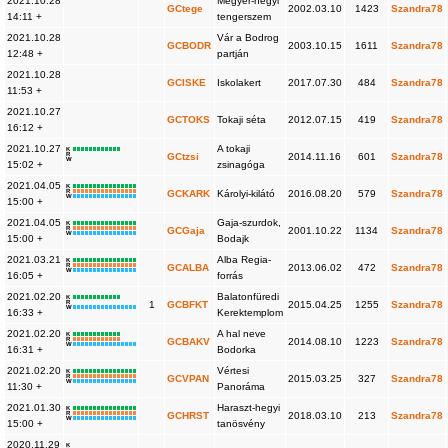
2021.10.28
Megyer-hegyi
GCtege
2002.03.10
1423
Szandra78
14:11 +
tengerszem
2021.10.28
Vár a Bodrog
GCBODR
2003.10.15
1611
Szandra78
12:48 +
partján
2021.10.28
GCISKE
Iskolakert
2017.07.30
484
Szandra78
11:53 +
2021.10.27
GCTOKS
Tokaji séta
2012.07.15
419
Szandra78
16:12 +
2021.10.27
A tokaji
K
R
GCtzsi
2014.11.16
601
Szandra78
W
15:02 +
zsinagóga
2021.04.05
K
R
GCKARK
Károlyi-kilátó
2016.08.20
579
Szandra78
W
15:00 +
2021.04.05
Gaja-szurdok,
K
R
GCGaja
2001.10.22
1134
Szandra78
W
15:00 +
Bodajk
2021.03.21
Alba Regia-
K
R
GCALBA
2013.06.02
472
Szandra78
W
16:05 +
forrás
2021.02.20
Balatonfüredi
K
R
1
GCBFKT
2015.04.25
1255
Szandra78
W
16:33 +
Kerektemplom
2021.02.20
A hal neve
K
R
GCBAKV
2014.08.10
1223
Szandra78
W
16:31 +
Bodorka
2021.02.20
Vértesi
K
R
GCVPAN
2015.03.25
327
Szandra78
W
11:30 +
Panoráma
2021.01.30
Haraszt-hegyi
K
R
GCHRST
2018.03.10
213
Szandra78
W
15:00 +
tanösvény
2020.11.29
K