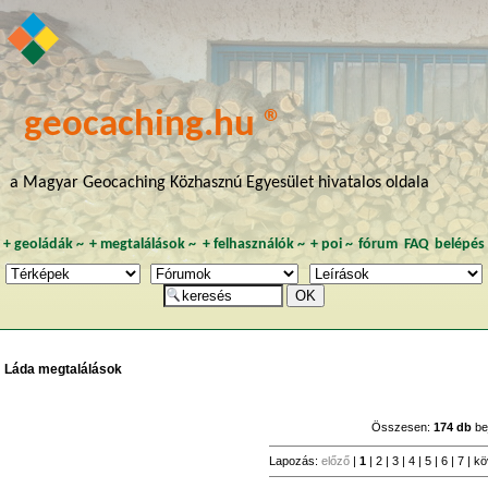
geocaching.hu ®
a Magyar Geocaching Közhasznú Egyesület hivatalos oldala
+
geoládák
~
+
megtalálások
~
+
felhasználók
~
+
poi
~
fórum
FAQ
belépés
Láda megtalálások
Összesen:
174 db
be
Lapozás:
előző
|
1
|
2
|
3
|
4
|
5
|
6
|
7
|
kö