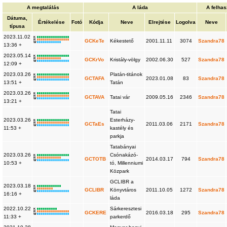
A megtalálás
A láda
A felha
Dátuma,
Értékelése
Fotó
Kódja
Neve
Elrejtése
Logolva
Neve
típusa
2023.11.02
K
R
GCKeTe
Kékestető
2001.11.11
3074
Szandra78
W
13:36 +
2023.05.14
K
R
GCKrVo
Kristály-völgy
2002.06.30
527
Szandra78
W
12:09 +
2023.03.26
Platán-titánok
K
R
GCTAFA
2023.01.08
83
Szandra78
W
13:51 +
Tatán
2023.03.26
K
R
GCTAVA
Tatai vár
2009.05.16
2346
Szandra78
W
13:21 +
Tatai
2023.03.26
Esterházy-
K
R
GCTaEs
2011.03.06
2171
Szandra78
W
11:53 +
kastély és
parkja
Tatabányai
2023.03.26
Csónakázó-
K
R
GCTOTB
2014.03.17
794
Szandra78
W
10:53 +
tó, Millenniumi
Közpark
GCLIBR a
2023.03.18
K
R
GCLIBR
Könyvtáros
2011.10.05
1272
Szandra78
W
16:16 +
láda
2022.10.22
Sárkeresztesi
K
R
GCKERE
2016.03.18
295
Szandra78
W
11:33 +
parkerdő