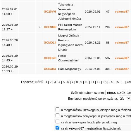
Tekergés a
2026.07.01
Velencei-
GC25VH
2026.05.01
47
vakond87
14:00 +
hegységben -
Jubileumi körtúra
2026.06.29
Fóti Szent Márton
2
GCFSMR
2024.12.11
299
vakond87
18:27 +
Romtemplom
Megyei Óriások -
2026.06.29
Pest vm.
GCMO14
2026.03.21
88
vakond87
16:40 +
legnagyobb mezei
juharja
2026.06.29
Penci
GCPENC
2004.02.08
537
vakond87
14:45 +
Obszervatórium
2026.06.29
GCRaMa
Rádi Magashegy
2014.06.08
308
vakond87
13:53 +
Lapozás:
előző
|
1
|
2
|
3
|
4
|
5
|
6
|
7
|
8
|
9
|
10
|
11
|
12
|
13
|
14
|
15
| ... |
kö
Szűkítés dátum szerint:
Egy lapon megjelenő sorok száma:
a megtalálások szövege is jelenjen meg a tábláz
a megtalálások fényképei is jelenjenek meg a táb
csak a fényképes logok jelenjenek meg
csak
vakond87
megtalálásai látszódjanak