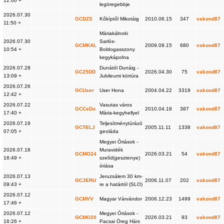
12:00 +
legöregebbje
2026.07.30
GCDZS
Kőkíptől Mikotáig
2010.06.15
347
vakond87
11:50 +
Máriakálnoki
2026.07.30
Sarlós-
GCMKAL
2009.09.15
680
vakond87
10:54 +
Boldogasszony
kegykápolna
2026.07.28
Dunától Dunáig -
GC25DD
2026.04.30
75
vakond87
13:09 +
Jubileumi körtúra
2026.07.26
GCUser
User Hona
2004.04.22
3319
vakond87
12:42 +
2026.07.22
Vasutas város
GCCeDo
2010.04.18
387
vakond87
17:40 +
Mária-kegyhellyel
2026.07.19
Teljesítménytúrázó
GCTELJ
2005.11.11
1338
vakond87
07:05 +
geoláda
Megyei Óriások -
2026.07.18
Muravidék
GCMO24
2026.03.21
54
vakond87
16:49 +
szelíd(gesztenye)
óriása
2026.07.13
Jeruzsálem 30 km-
GCJERU
2006.11.07
202
vakond87
09:43 +
re a határtól (SLO)
2026.07.12
GCMVV
Magyar Várvándor
2006.12.23
1499
vakond87
17:46 +
2026.07.12
Megyei Óriások -
GCMO20
2026.03.21
93
vakond87
16:26 +
Pacsai Öreg Hárs