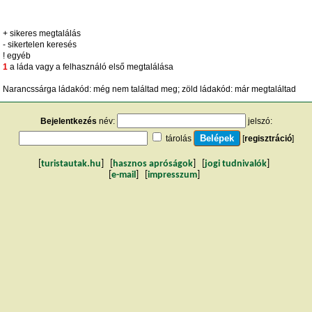
+ sikeres megtalálás
- sikertelen keresés
! egyéb
1
a láda vagy a felhasználó első megtalálása
Narancssárga ládakód: még nem találtad meg; zöld ládakód: már megtaláltad
Bejelentkezés
név:
jelszó:
tárolás
[
regisztráció
]
[
turistautak.hu
] [
hasznos apróságok
] [
jogi tudnivalók
]
[
e-mail
] [
impresszum
]