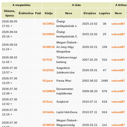
A megtalálás
A láda
A felha
Dátuma,
Értékelése
Fotó
Kódja
Neve
Elrejtése
Logolva
Neve
típusa
2026.08.05
Őrségi
GCORS1
2025.10.02
38
vakond87
17:01 +
kerékpártúrák 1.
2026.08.04
Őrségi
GCORS5
2025.10.02
25
vakond87
20:16 +
kerékpártúrák 5.
Megyei Óriások -
2026.08.03
GCMO18
Az öreg tölgy
2026.03.21
109
vakond87
11:24 +
látogatása
2026.08.02
Tűzköves-hegyi
GCTUZ
2007.02.20
510
vakond87
11:43 +
barlang
2026.07.30
Szigetközi
GC25SZ
2026.05.01
47
vakond87
13:57 +
Jubileumi túra
2026.07.30
GCpant
Panta Rhei
2002.08.02
2486
vakond87
13:25 +
2026.07.30
Dunaremetei
GCDREM
2009.08.20
676
vakond87
12:46 +
hajóállomás
2026.07.30
GCSorj
Sorjási-tó
2010.07.11
618
vakond87
12:32 +
2026.07.30
GCHoDu
Lipóti Holt-Duna
2010.07.11
624
vakond87
12:16 +
Megyei Óriások -
2026.07.30
GCMO08
Magyarország
2026.03.21
114
vakond87