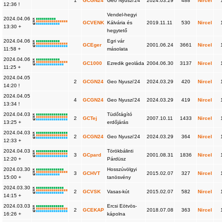
1
GCGN24
Geo Nyuszi'24
2024.03.29
488
Nircel
12:36 !
Vendel-hegyi
2024.04.06
K
R
GCVENK
Kálvária és
2019.11.11
530
Nircel
W
13:30 +
hegytető
2024.04.06
Egri vár
K
R
GCEger
2001.06.24
3661
Nircel
W
11:58 +
másolata
2024.04.06
K
R
GC1000
Ezredik geoláda
2004.06.30
3137
Nircel
W
11:25 +
2024.04.05
2
GCGN24
Geo Nyuszi'24
2024.03.29
420
Nircel
14:20 !
2024.04.05
4
GCGN24
Geo Nyuszi'24
2024.03.29
419
Nircel
13:34 !
2024.04.03
Tüdőtágító
K
R
2
GCTej
2007.10.11
1433
Nircel
W
13:25 +
erdőjárás
2024.04.03
K
R
2
GCGN24
Geo Nyuszi'24
2024.03.29
364
Nircel
W
12:33 +
2024.04.03
Törökbálinti
K
R
3
GCpard
2001.08.31
1836
Nircel
W
12:20 +
Párdüsz
2024.03.30
Hosszúvölgyi
K
R
3
GCHVT
2015.02.07
327
Nircel
W
15:00 +
tanösvény
2024.03.30
K
R
2
GCVSK
Vasas-kút
2015.02.07
582
Nircel
W
14:15 +
2024.03.03
Ercsi Eötvös-
K
R
2
GCEKAP
2018.07.08
363
Nircel
W
16:26 +
kápolna