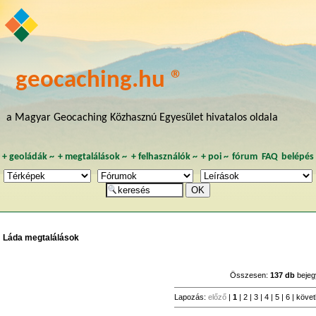
geocaching.hu ®
a Magyar Geocaching Közhasznú Egyesület hivatalos oldala
+
geoládák
~
+
megtalálások
~
+
felhasználók
~
+
poi
~
fórum
FAQ
belépés
Láda megtalálások
Összesen:
137 db
bejeg
Lapozás:
előző
|
1
|
2
|
3
|
4
|
5
|
6
|
köve