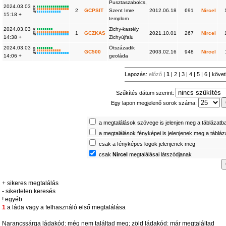
Pusztaszabolcs,
2024.03.03
K
R
2
GCPSIT
Szent Imre
2012.06.18
691
Nircel
W
15:18 +
templom
2024.03.03
Zichy-kastély
K
R
1
GCZKAS
2021.10.01
267
Nircel
W
14:38 +
Zichyújfalu
2024.03.03
Ötszázadik
K
R
GC500
2003.02.16
948
Nircel
W
14:06 +
geoláda
Lapozás:
előző
|
1
|
2
|
3
|
4
|
5
|
6
|
köve
Szűkítés dátum szerint:
Egy lapon megjelenő sorok száma:
a megtalálások szövege is jelenjen meg a táblázatb
a megtalálások fényképei is jelenjenek meg a táblá
csak a fényképes logok jelenjenek meg
csak
Nircel
megtalálásai látszódjanak
+ sikeres megtalálás
- sikertelen keresés
! egyéb
1
a láda vagy a felhasználó első megtalálása
Narancssárga ládakód: még nem találtad meg; zöld ládakód: már megtaláltad