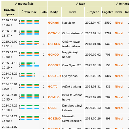
A megtalálás
A láda
A felhas
Dátuma,
Értékelése
Fotó
Kódja
Neve
Elrejtése
Logolva
Neve
Tal
típusa
2026.03.08
K
R
GCNapl
Naplás-tó
2002.04.07
2590
Nircel
W
15:34 +
2026.03.08
K
R
GCTAJV
Cinkotai-kiserdő
2003.09.14
2782
Nircel
W
13:37 +
2025.06.09
Örkény István
K
R
3
GCFULK
2013.04.06
1448
Nircel
W
11:30 +
telefonfülkéje
2025.04.26
Nagytétényi
K
R
2
GCHOD
2020.06.02
703
Nircel
W
13:50 +
hódok
2025.04.19
K
R
GCGN25
Geo Nyuszi'25
2025.04.18
158
Nircel
W
16:19 +
2024.08.26
K
R
3
GCGYER
Gyertyános
2002.03.15
1307
Nircel
W
12:51 +
2024.05.01
K
R
2
GCATJ
Átjáró-barlang
2023.08.31
331
Nircel
W
11:35 +
2024.05.01
Béka-tó (János-
K
R
2
GCMILO
2023.09.08
299
Nircel
W
10:55 +
hegy)
2024.04.27
Dunabogdányi
K
R
3
GCDB
2009.09.13
931
Nircel
W
13:19 +
kálvária
2024.04.21
Mementó
K
R
4
GCSZMO
2018.06.26
898
Nircel
W
15:00 +
Szmolenszkért
2024.04.07