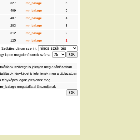
327
mr_balage
6
409
mr_balage
5
407
mr_balage
4
283
mr_balage
3
312
mr_balage
2
125
mr_balage
1
Szűkítés dátum szerint:
gy lapon megjelenő sorok száma:
alálások szövege is jelenjen meg a táblázatban
alálások fényképei is jelenjenek meg a táblázatban
a fényképes logok jelenjenek meg
mr_balage
megtalálásai látszódjanak