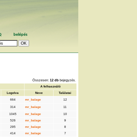
Q
belépés
Összesen:
12 db
bejegyzés.
A felhasználó
Logolva
Neve
Találatai
664
mr_balage
12
314
mr_balage
11
1045
mr_balage
10
526
mr_balage
9
295
mr_balage
8
414
mr_balage
7