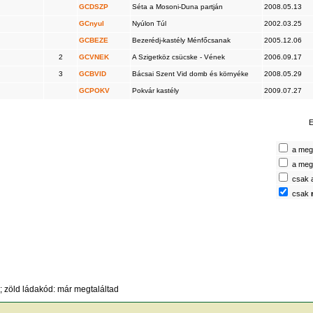
GCDSZP
Séta a Mosoni-Duna partján
2008.05.13
GCnyul
Nyúlon Túl
2002.03.25
GCBEZE
Bezerédj-kastély Ménfőcsanak
2005.12.06
2
GCVNEK
A Szigetköz csücske - Vének
2006.09.17
3
GCBVID
Bácsai Szent Vid domb és környéke
2008.05.29
GCPOKV
Pokvár kastély
2009.07.27
E
a megt
a megt
csak 
csak
 zöld ládakód: már megtaláltad