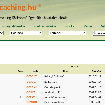
caching.hu ®
aching Közhasznú Egyesület hivatalos oldala
+
megtalálások
~
+
felhasználók
~
+
poi
~
fórum
FA
A láda
e
Fotó
Kódja
Neve
Elrejtése
GCBGYT
Bakonyi Gyilkos-tó
2010.05.17
GCbkna
Nádajtó-árok
2003.07.14
GCCSAK
Csákvári piknik
2002.02.10
GCHIDF
Az abdai hídfő
2007.11.02
1
GC1939
Az utolsó vadászat
2009.04.09
GCMOTO
Morotva tavi ládika
2005.04.03