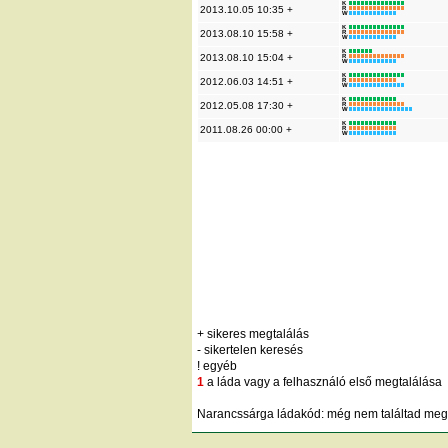
K
2013.10.05 10:35 +
R
W
K
2013.08.10 15:58 +
R
W
K
2013.08.10 15:04 +
R
W
K
2012.06.03 14:51 +
R
W
K
2012.05.08 17:30 +
R
W
K
2011.08.26 00:00 +
R
W
+ sikeres megtalálás
- sikertelen keresés
! egyéb
1
a láda vagy a felhasználó első megtalálása
Narancssárga ládakód: még nem találtad meg;