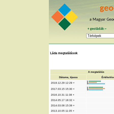
geo
a Magyar Geoc
+
geoládák
~
Láda megtalálások
A megtalálás
Dátuma, típusa
Értékelés
K
2019.12.29 12:29 +
R
W
K
2017.03.15 15:30 +
R
W
2016.10.31 11:38 +
2014.05.17 18:32 +
2014.03.08 15:39 +
2013.10.05 11:35 +