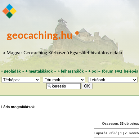
geocaching.hu ®
a Magyar Geocaching Közhasznú Egyesület hivatalos oldala
+
geoládák
~
+
megtalálások
~
+
felhasználók
~
+
poi
~
fórum
FAQ
belépés
Láda megtalálások
Összesen:
33 db
bejeg
Lapozás:
előző
|
1
|
2
|
követ