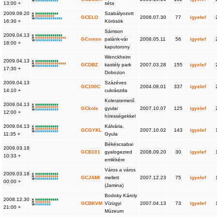
W
13:00 +
séta
2009.08.20
Szabályozott
K
R
GCELO
2008.07.30
77
igyelef
W
16:30 +
Körösök
Sámson
2009.04.13
K
R
GCsmsn
palánk-vár
2008.05.11
56
igyelef
W
18:00 +
kaputorony
Wenckheim
2009.04.13
K
R
GCDBZ
kastély park
2007.03.28
155
igyelef
W
17:30 +
Dobozon
2009.04.13
Százéves
GC100C
2004.08.01
337
igyelef
14:10 +
cukrászda
Koleratemető
2009.04.13
K
R
GCkole
gyulai
2007.10.07
125
igyelef
W
12:00 +
hírességekkel
2009.04.13
Kálvária,
K
R
GCGYKL
2007.10.02
143
igyelef
W
11:35 +
Gyula
Békéscsabai
2009.03.18
GCB101
gyalogezred
2008.09.20
30
igyelef
10:33 +
emlékére
Város a város
2009.03.18
K
R
GCJAMI
mellett
2007.12.23
75
igyelef
W
00:00 +
(Jamina)
Bodoky Károly
2008.12.30
K
R
GCBKVM
Vízügyi
2007.04.13
73
igyelef
W
21:00 +
Múzeum