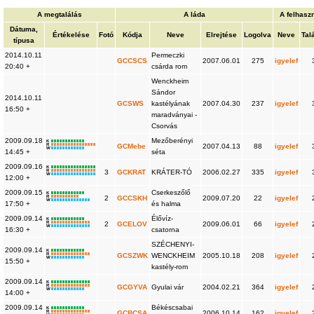
A megtalálás
A láda
A felhasz
Dátuma,
Értékelése
Fotó
Kódja
Neve
Elrejtése
Logolva
Neve
Tal
típusa
2014.10.11
Permeczki
GCCSCS
2007.06.01
275
igyelef
20:40 +
csárda rom
Wenckheim
Sándor
2014.10.11
GCSWS
kastélyának
2007.04.30
237
igyelef
16:50 +
maradványai -
Csorvás
2009.09.18
Mezőberényi
K
R
GCMebe
2007.04.13
88
igyelef
W
14:45 +
séta
2009.09.16
K
R
3
GCKRAT
KRÁTER-TÓ
2006.02.27
335
igyelef
W
12:00 +
2009.09.15
Cserkeszőlő
K
R
2
GCCSKH
2009.07.20
22
igyelef
W
17:50 +
és halma
2009.09.14
Élővíz-
K
R
2
GCELOV
2009.06.01
66
igyelef
W
16:30 +
csatorna
SZÉCHENYI-
2009.09.14
K
R
GCSZWK
WENCKHEIM
2005.10.18
208
igyelef
W
15:50 +
kastély-rom
2009.09.14
K
R
GCGYVA
Gyulai vár
2004.02.21
364
igyelef
W
14:00 +
2009.09.14
Békéscsabai
K
R
GCBCSA
2006.10.14
162
igyelef