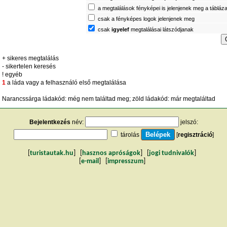
a megtalálások fényképei is jelenjenek meg a tábláz
csak a fényképes logok jelenjenek meg
csak
igyelef
megtalálásai látszódjanak
+ sikeres megtalálás
- sikertelen keresés
! egyéb
1
a láda vagy a felhasználó első megtalálása
Narancssárga ládakód: még nem találtad meg; zöld ládakód: már megtaláltad
Bejelentkezés
név:
jelszó:
tárolás
[
regisztráció
]
[
turistautak.hu
] [
hasznos apróságok
] [
jogi tudnivalók
]
[
e-mail
] [
impresszum
]