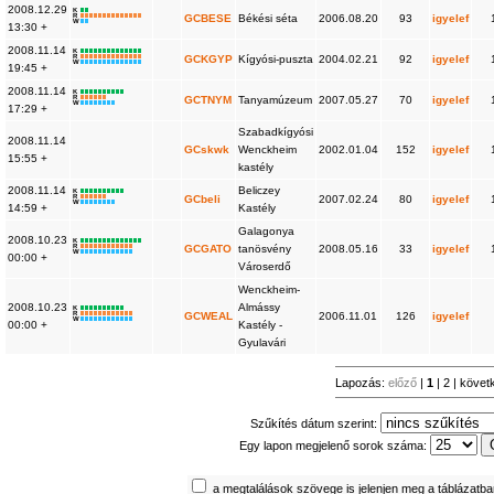
2008.12.29
K
R
GCBESE
Békési séta
2006.08.20
93
igyelef
W
13:30 +
2008.11.14
K
R
GCKGYP
Kígyósi-puszta
2004.02.21
92
igyelef
W
19:45 +
2008.11.14
K
R
GCTNYM
Tanyamúzeum
2007.05.27
70
igyelef
W
17:29 +
Szabadkígyósi
2008.11.14
GCskwk
Wenckheim
2002.01.04
152
igyelef
15:55 +
kastély
2008.11.14
Beliczey
K
R
GCbeli
2007.02.24
80
igyelef
W
14:59 +
Kastély
Galagonya
2008.10.23
K
R
GCGATO
tanösvény
2008.05.16
33
igyelef
W
00:00 +
Városerdő
Wenckheim-
2008.10.23
Almássy
K
R
GCWEAL
2006.11.01
126
igyelef
W
00:00 +
Kastély -
Gyulavári
Lapozás:
előző
|
1
|
2
|
követ
Szűkítés dátum szerint:
Egy lapon megjelenő sorok száma:
a megtalálások szövege is jelenjen meg a táblázatb