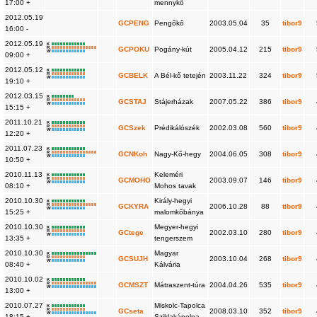
17:00 +
mennykő
2012.05.19
GCPENG
Pengőkő
2003.05.04
35
tibor9
16:00 -
2012.05.19
K
R
GCPOKU
Pogány-kút
2005.04.12
215
tibor9
W
09:00 +
2012.05.12
K
R
GCBELK
A Bél-kő tetején
2003.11.22
324
tibor9
W
19:10 +
2012.03.15
K
R
GCSTAJ
Stájerházak
2007.05.22
386
tibor9
W
15:15 +
2011.10.21
K
R
GCSzek
Prédikálószék
2002.03.08
560
tibor9
W
12:20 +
2011.07.23
K
R
GCNKoh
Nagy-Kő-hegy
2004.06.05
308
tibor9
W
10:50 +
2010.11.13
Keleméri
K
R
GCMOHO
2003.09.07
146
tibor9
W
08:10 +
Mohos tavak
2010.10.30
Király-hegyi
K
R
GCKYRA
2006.10.28
88
tibor9
W
15:25 +
malomkőbánya
2010.10.30
Megyer-hegyi
K
R
GCtege
2002.03.10
280
tibor9
W
13:35 +
tengerszem
2010.10.30
Magyar
K
R
GCSUJH
2003.10.04
268
tibor9
W
08:40 +
Kálvária
2010.10.02
K
R
GCMSZT
Mátraszent-túra
2004.04.26
535
tibor9
W
13:00 +
2010.07.27
Miskolc-Tapolca
K
R
GCseta
2008.03.10
352
tibor9
W
18:15 +
Sziklakápolna