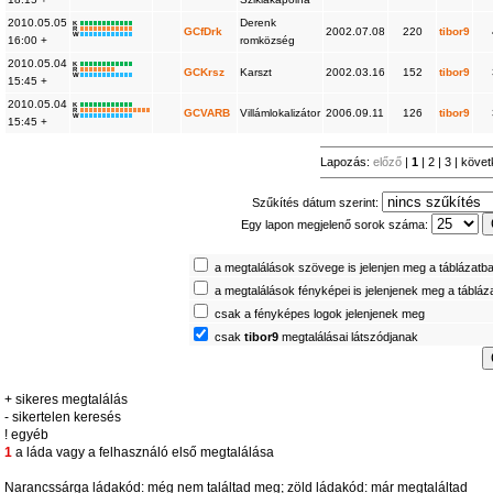
2010.05.05
Derenk
K
R
GCfDrk
2002.07.08
220
tibor9
W
16:00 +
romközség
2010.05.04
K
R
GCKrsz
Karszt
2002.03.16
152
tibor9
W
15:45 +
2010.05.04
K
R
GCVARB
Villámlokalizátor
2006.09.11
126
tibor9
W
15:45 +
Lapozás:
előző
|
1
|
2
|
3
|
követ
Szűkítés dátum szerint:
Egy lapon megjelenő sorok száma:
a megtalálások szövege is jelenjen meg a táblázatb
a megtalálások fényképei is jelenjenek meg a tábláz
csak a fényképes logok jelenjenek meg
csak
tibor9
megtalálásai látszódjanak
+ sikeres megtalálás
- sikertelen keresés
! egyéb
1
a láda vagy a felhasználó első megtalálása
Narancssárga ládakód: még nem találtad meg; zöld ládakód: már megtaláltad