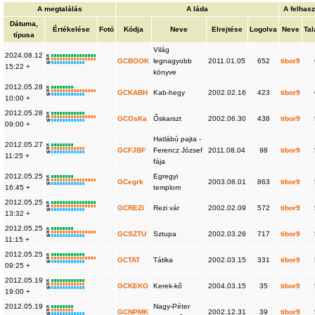
A megtalálás
A láda
A felhas
Dátuma,
Értékelése
Fotó
Kódja
Neve
Elrejtése
Logolva
Neve
Tal
típusa
Világ
2024.08.12
K
R
GCBOOK
legnagyobb
2011.01.05
652
tibor9
W
15:22 +
könyve
2012.05.28
K
R
GCKABH
Kab-hegy
2002.02.16
423
tibor9
W
10:00 +
2012.05.28
K
R
GCOsKa
Őskarszt
2002.06.30
438
tibor9
W
09:00 +
Hatlábú pajta -
2012.05.27
K
R
GCFJBF
Ferencz József
2011.08.04
98
tibor9
W
11:25 +
fája
2012.05.25
Egregyi
K
R
GCegrk
2003.08.01
863
tibor9
W
16:45 +
templom
2012.05.25
K
R
GCREZI
Rezi vár
2002.02.09
572
tibor9
W
13:32 +
2012.05.25
K
R
GCSZTU
Sztupa
2002.03.26
717
tibor9
W
11:15 +
2012.05.25
K
R
GCTAT
Tátika
2002.03.15
331
tibor9
W
09:25 +
2012.05.19
K
R
GCKEKO
Kerek-kő
2004.03.15
35
tibor9
W
19:00 +
2012.05.19
Nagy-Péter
K
R
GCNPMK
2002.12.31
39
tibor9
W