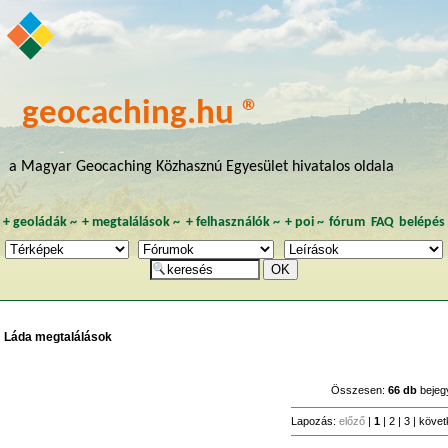
geocaching.hu ®
a Magyar Geocaching Közhasznú Egyesület hivatalos oldala
+
geoládák
~
+
megtalálások
~
+
felhasználók
~
+
poi
~
fórum
FAQ
belépés
Láda megtalálások
Összesen:
66 db
bejeg
Lapozás:
előző
|
1
|
2
|
3
|
követ