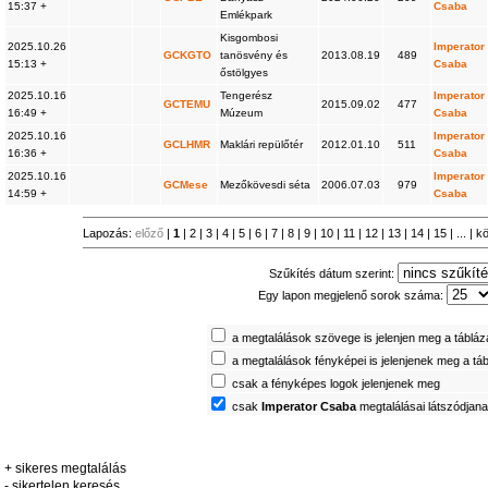
15:37 +
Csaba
Emlékpark
Kisgombosi
2025.10.26
Imperator
GCKGTO
tanösvény és
2013.08.19
489
15:13 +
Csaba
őstölgyes
2025.10.16
Tengerész
Imperator
GCTEMU
2015.09.02
477
16:49 +
Múzeum
Csaba
2025.10.16
Imperator
GCLHMR
Maklári repülőtér
2012.01.10
511
16:36 +
Csaba
2025.10.16
Imperator
GCMese
Mezőkövesdi séta
2006.07.03
979
14:59 +
Csaba
Lapozás:
előző
|
1
|
2
|
3
|
4
|
5
|
6
|
7
|
8
|
9
|
10
|
11
|
12
|
13
|
14
|
15
| ... |
k
Szűkítés dátum szerint:
Egy lapon megjelenő sorok száma:
a megtalálások szövege is jelenjen meg a táblá
a megtalálások fényképei is jelenjenek meg a tá
csak a fényképes logok jelenjenek meg
csak
Imperator Csaba
megtalálásai látszódjan
+ sikeres megtalálás
- sikertelen keresés