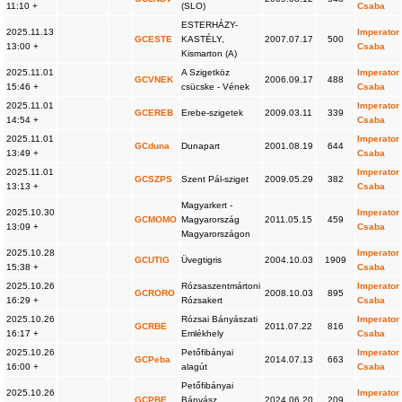
11:10 +
(SLO)
Csaba
ESTERHÁZY-
2025.11.13
Imperator
GCESTE
KASTÉLY,
2007.07.17
500
13:00 +
Csaba
Kismarton (A)
2025.11.01
A Szigetköz
Imperator
GCVNEK
2006.09.17
488
15:46 +
csücske - Vének
Csaba
2025.11.01
Imperator
GCEREB
Erebe-szigetek
2009.03.11
339
14:54 +
Csaba
2025.11.01
Imperator
GCduna
Dunapart
2001.08.19
644
13:49 +
Csaba
2025.11.01
Imperator
GCSZPS
Szent Pál-sziget
2009.05.29
382
13:13 +
Csaba
Magyarkert -
2025.10.30
Imperator
GCMOMO
Magyarország
2011.05.15
459
13:09 +
Csaba
Magyarországon
2025.10.28
Imperator
GCUTIG
Üvegtigris
2004.10.03
1909
15:38 +
Csaba
2025.10.26
Rózsaszentmártoni
Imperator
GCRORO
2008.10.03
895
16:29 +
Rózsakert
Csaba
2025.10.26
Rózsai Bányászati
Imperator
GCRBE
2011.07.22
816
16:17 +
Emlékhely
Csaba
2025.10.26
Petőfibányai
Imperator
GCPeba
2014.07.13
663
16:00 +
alagút
Csaba
Petőfibányai
2025.10.26
Imperator
GCPBE
Bányász
2024.06.20
209