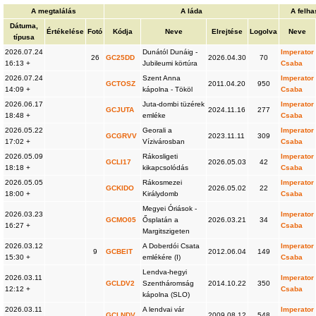
A megtalálás
A láda
A felha
Dátuma,
Értékelése
Fotó
Kódja
Neve
Elrejtése
Logolva
Neve
típusa
2026.07.24
Dunától Dunáig -
Imperator
26
GC25DD
2026.04.30
70
16:13 +
Jubileumi körtúra
Csaba
2026.07.24
Szent Anna
Imperator
GCTOSZ
2011.04.20
950
14:09 +
kápolna - Tököl
Csaba
2026.06.17
Juta-dombi tüzérek
Imperator
GCJUTA
2024.11.16
277
18:48 +
emléke
Csaba
2026.05.22
Georali a
Imperator
GCGRVV
2023.11.11
309
17:02 +
Vízivárosban
Csaba
2026.05.09
Rákosligeti
Imperator
GCLI17
2026.05.03
42
18:18 +
kikapcsolódás
Csaba
2026.05.05
Rákosmezei
Imperator
GCKIDO
2026.05.02
22
18:00 +
Királydomb
Csaba
Megyei Óriások -
2026.03.23
Imperator
GCMO05
Ősplatán a
2026.03.21
34
16:27 +
Csaba
Margitszigeten
2026.03.12
A Doberdói Csata
Imperator
9
GCBEIT
2012.06.04
149
15:30 +
emlékére (I)
Csaba
Lendva-hegyi
2026.03.11
Imperator
GCLDV2
Szentháromság
2014.10.22
350
12:12 +
Csaba
kápolna (SLO)
2026.03.11
A lendvai vár
Imperator
GCLNDV
2009.08.12
548