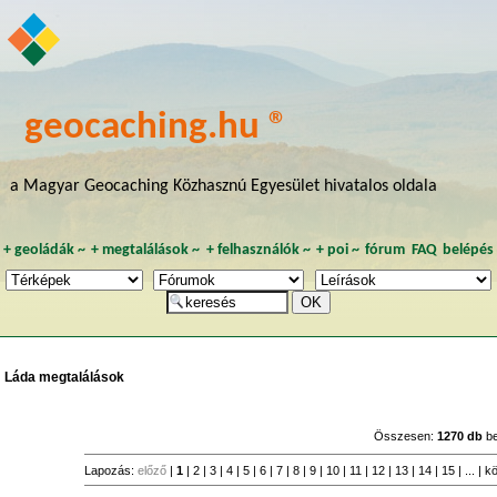
geocaching.hu ®
a Magyar Geocaching Közhasznú Egyesület hivatalos oldala
+
geoládák
~
+
megtalálások
~
+
felhasználók
~
+
poi
~
fórum
FAQ
belépés
Láda megtalálások
Összesen:
1270 db
be
Lapozás:
előző
|
1
|
2
|
3
|
4
|
5
|
6
|
7
|
8
|
9
|
10
|
11
|
12
|
13
|
14
|
15
| ... |
k