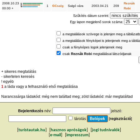
2008.10.23
Reznák
K
R
1
GCsalg
Salgó vára
2003.04.21
209
W
00:00 +
Robi
Szűkítés dátum szerint:
Egy lapon megjelenő sorok száma:
a megtalálások szövege is jelenjen meg a táblázat
a megtalálások fényképei is jelenjenek meg a táblá
csak a fényképes logok jelenjenek meg
csak
Reznák Robi
megtalálásai látszódjanak
+ sikeres megtalálás
- sikertelen keresés
! egyéb
1
a láda vagy a felhasználó első megtalálása
Narancssárga ládakód: még nem találtad meg; zöld ládakód: már megtaláltad
Bejelentkezés
név:
jelszó:
tárolás
[
regisztráció
]
[
turistautak.hu
] [
hasznos apróságok
] [
jogi tudnivalók
]
[
e-mail
] [
impresszum
]