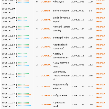
R
6
GCBASK
Róka-lyuk
2007.02.03
109
W
00:00 +
Robi
2009.09.19
Reznák
1
GCBron
Brónok-völgye
2008.06.22
54
00:00 +
Robi
2009.09.19
Erdőbényei fás
Reznák
K
R
2
GCEBFL
2003.11.15
162
W
00:00 +
legelő
Robi
2009.09.19
Hímváró (Simai
Reznák
K
R
4
GCHIMV
2007.07.24
113
W
00:00 +
sziklák)
Robi
2008.12.13
Reznák
K
R
1
GCBOLD
Boldogkő vára
2002.08.01
226
W
00:00 +
Robi
2008.12.13
Abaújszántói
Reznák
K
R
2
GCAbHa
2005.01.16
118
W
00:00 +
hárslevelű
Robi
2008.12.13
Kastély a
Reznák
K
R
1
GCGOLO
2007.11.13
113
W
00:00 +
szomszédban!
Robi
2008.12.13
A vár, melynek
Reznák
K
R
2
GCHAVA
2002.08.01
182
W
00:00 +
neve...
Robi
Lajosmizse,
2008.11.01
Reznák
K
R
1
GCLaPu
Pusztatemplom
2005.04.11
346
W
00:00 +
Robi
v3.1
2008.10.25
Magyarország
Reznák
K
R
2
GCPusz
2002.01.26
465
W
00:00 +
Közepe
Robi
2008.10.24
Reznák
K
R
1
GCSEMO
Virágos Falu
2003.08.31
253
W
00:00 +
Robi
2008.10.24
A putrisarki
Reznák
K
R
1
GCPUTE
2007.07.31
170
W
00:00 +
erdő
Robi