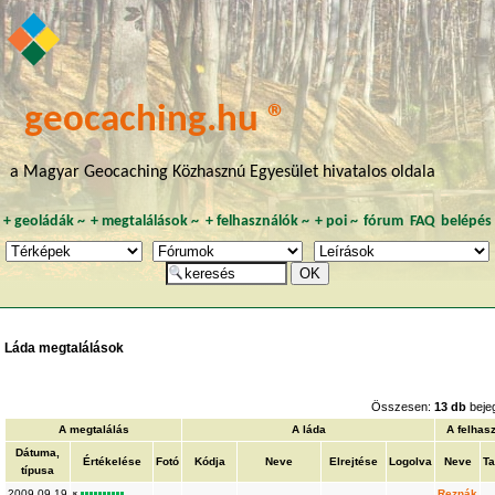
geocaching.hu ®
a Magyar Geocaching Közhasznú Egyesület hivatalos oldala
+
geoládák
~
+
megtalálások
~
+
felhasználók
~
+
poi
~
fórum
FAQ
belépés
Láda megtalálások
Összesen:
13 db
beje
A megtalálás
A láda
A felhas
Dátuma,
Értékelése
Fotó
Kódja
Neve
Elrejtése
Logolva
Neve
Ta
típusa
2009.09.19
Reznák
K