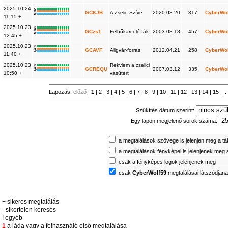
2025.10.24
K
R
GCKJB
A Zselic Szíve
2020.08.20
317
CyberWo
W
11:15 +
2025.10.23
K
R
GCzs1
Felhőkarcoló fák
2003.08.18
457
CyberWo
W
12:45 +
2025.10.23
K
R
GCAVF
Aligvár-forrás
2012.04.21
258
CyberWo
W
11:40 +
2025.10.23
Rekviem a zselici
K
R
GCREQU
2007.03.12
335
CyberWo
W
10:50 +
vasútért
Lapozás:
előző
|
1
|
2
|
3
|
4
|
5
|
6
|
7
|
8
|
9
|
10
|
11
|
12
|
13
|
14
|
15
| ..
Szűkítés dátum szerint:
Egy lapon megjelenő sorok száma:
a megtalálások szövege is jelenjen meg a t
a megtalálások fényképei is jelenjenek meg 
csak a fényképes logok jelenjenek meg
csak
CyberWolf59
megtalálásai látszódjan
+ sikeres megtalálás
- sikertelen keresés
! egyéb
1
a láda vagy a felhasználó első megtalálása