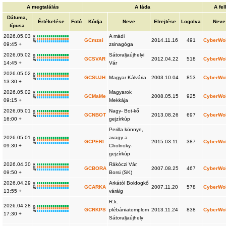
A megtalálás
A láda
A fe
Dátuma,
Értékelése
Fotó
Kódja
Neve
Elrejtése
Logolva
Neve
típusa
2026.05.03
A mádi
K
R
GCmzsi
2014.11.16
491
CyberWo
W
09:45 +
zsinagóga
2026.05.02
Sátoraljaújhelyi
K
R
GCSVAR
2012.04.22
518
CyberWo
W
14:45 +
Vár
2026.05.02
K
R
GCSUJH
Magyar Kálvária
2003.10.04
853
CyberWo
W
13:30 +
2026.05.02
Magyarok
K
R
GCMaMe
2008.05.15
925
CyberWo
W
09:15 +
Mekkája
2026.05.01
Nagy- Bot-kő
K
R
GCNBOT
2013.08.26
697
CyberWo
W
16:00 +
gejzírkúp
Perilla könnye,
2026.05.01
avagy a
K
R
GCPERI
2015.03.11
387
CyberWo
W
09:30 +
Cholnoky-
gejzírkúp
2026.04.30
Rákóczi Vár,
K
R
GCBORA
2007.08.25
467
CyberWo
W
09:50 +
Borsi (SK)
2026.04.29
Arkától Boldogkő
K
R
GCARKA
2007.11.20
578
CyberWo
W
13:55 +
váráig
R.k.
2026.04.28
K
R
GCRKPS
plébániatemplom
2013.11.24
838
CyberWo
W
17:30 +
Sátoraljaújhely