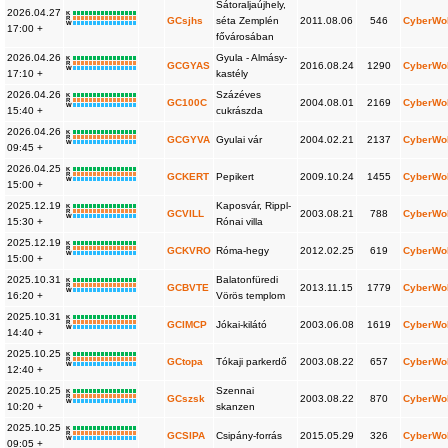
Sátoraljaújhely,
2026.04.27
K
R
GCsjhs
séta Zemplén
2011.08.06
546
CyberWo
W
17:00 +
fővárosában
2026.04.26
Gyula - Almásy-
K
R
GCGYAS
2016.08.24
1290
CyberWo
W
17:10 +
kastély
2026.04.26
Százéves
K
R
GC100C
2004.08.01
2169
CyberWo
W
15:40 +
cukrászda
2026.04.26
K
R
GCGYVA
Gyulai vár
2004.02.21
2137
CyberWo
W
09:45 +
2026.04.25
K
R
GCKERT
Pepikert
2009.10.24
1455
CyberWo
W
15:00 +
2025.12.19
Kaposvár, Rippl-
K
R
GCVILL
2003.08.21
788
CyberWo
W
15:30 +
Rónai villa
2025.12.19
K
R
GCKVRO
Róma-hegy
2012.02.25
619
CyberWo
W
15:00 +
2025.10.31
Balatonfüredi
K
R
GCBVTE
2013.11.15
1779
CyberWo
W
16:20 +
Vörös templom
2025.10.31
K
R
GCIMCP
Jókai-kilátó
2003.06.08
1619
CyberWo
W
14:40 +
2025.10.25
K
R
GCtopa
Tókaji parkerdő
2003.08.22
657
CyberWo
W
12:40 +
2025.10.25
Szennai
K
R
GCszsk
2003.08.22
870
CyberWo
W
10:20 +
skanzen
2025.10.25
K
R
GCSIPA
Csipány-forrás
2015.05.29
326
CyberWo
W
09:05 +