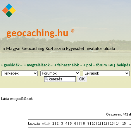
geocaching.hu ®
a Magyar Geocaching Közhasznú Egyesület hivatalos oldala
+
geoládák
~
+
megtalálások
~
+
felhasználók
~
+
poi
~
fórum
FAQ
belépés
Láda megtalálások
Összesen:
441 
Lapozás:
előző
|
1
|
2
|
3
|
4
|
5
|
6
|
7
|
8
|
9
|
10
|
11
|
12
|
13
|
14
|
15
| ..