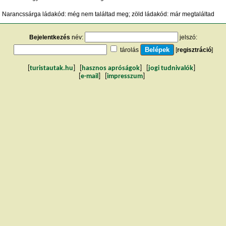
Narancssárga ládakód: még nem találtad meg; zöld ládakód: már megtaláltad
Bejelentkezés
név:
jelszó:
tárolás
[
regisztráció
]
[
turistautak.hu
] [
hasznos apróságok
] [
jogi tudnivalók
]
[
e-mail
] [
impresszum
]