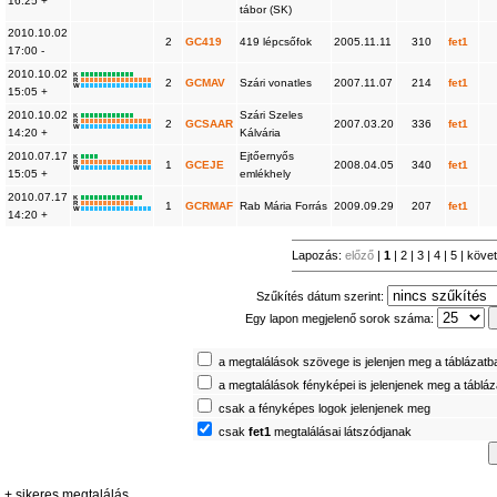
16:25 +
tábor (SK)
2010.10.02
2
GC419
419 lépcsőfok
2005.11.11
310
fet1
17:00 -
2010.10.02
K
R
2
GCMAV
Szári vonatles
2007.11.07
214
fet1
W
15:05 +
2010.10.02
Szári Szeles
K
R
2
GCSAAR
2007.03.20
336
fet1
W
14:20 +
Kálvária
2010.07.17
Ejtőernyős
K
R
1
GCEJE
2008.04.05
340
fet1
W
15:05 +
emlékhely
2010.07.17
K
R
1
GCRMAF
Rab Mária Forrás
2009.09.29
207
fet1
W
14:20 +
Lapozás:
előző
|
1
|
2
|
3
|
4
|
5
|
köve
Szűkítés dátum szerint:
Egy lapon megjelenő sorok száma:
a megtalálások szövege is jelenjen meg a táblázatb
a megtalálások fényképei is jelenjenek meg a táblá
csak a fényképes logok jelenjenek meg
csak
fet1
megtalálásai látszódjanak
+ sikeres megtalálás