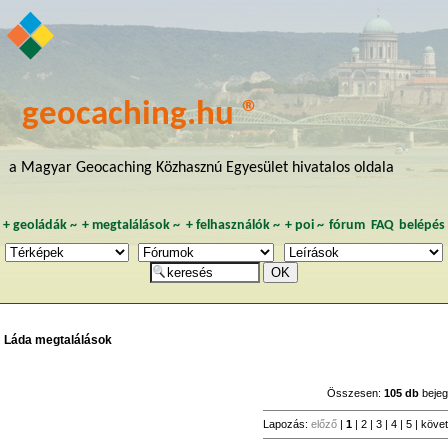
geocaching.hu ®
a Magyar Geocaching Közhasznú Egyesület hivatalos oldala
+
geoládák
~
+
megtalálások
~
+
felhasználók
~
+
poi
~
fórum
FAQ
belépés
Láda megtalálások
Összesen:
105 db
bejeg
Lapozás:
előző
|
1
|
2
|
3
|
4
|
5
|
köve