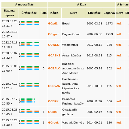
A megtalálás
A láda
A felhas
Dátuma,
Értékelése
Fotó
Kódja
Neve
Elrejtése
Logolva
Neve
Ta
típusa
2023.07.25
K
R
GCpd1
Bocs!
2002.03.28
1773
fet1
W
14:41 +
2022.08.18
GCfgom
Boglári Gömb
2002.06.08
2753
fet1
10:47 +
2022.04.18
K
R
GCWEST
Westernfalu
2017.08.12
236
fet1
W
14:19 +
2020.06.07
K
R
GCASKS
Ászári körséta
2017.08.23
115
fet1
W
16:32 +
Bábolnai
2015.08.08
K
R
5
GCBALO
arborétum és az
2005.05.18
252
fet1
W
13:00 +
Arab Ménes
Dombóvár -
2015.07.19
Szent Anna-
K
R
GCDVAN
2013.10.31
115
fet1
W
11:20 +
kápolna és -
forrás
2015.07.17
Bikal és a
K
R
GCBPK
2009.11.26
306
fet1
W
20:55 +
Puchner kastély
2015.03.28
Ötszázadik
K
R
1
GC500
2003.02.16
536
fet1
W
15:45 +
geoláda
2015.03.28
K
R
3
GCrook
Várpark Dinnyés
2014.09.21
120
fet1
W
14:40 +