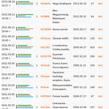
2013.08.19
K
R
2
GCHePa
Hegyi Emlékpark
2013.05.23
47
fet1
W
16:37 +
Mini-
2012.08.12
Magyarország
K
R
1
GCMINI
2012.05.31
64
fet1
W
16:45 +
Makettpark,
Kisbér
2011.06.13
K
R
GCGERV
Gerencsérvár
2002.03.17
305
fet1
W
18:40 +
2011.06.13
K
R
GCZamo
Zámolyi költők
2010.05.31
133
fet1
W
16:45 +
2011.06.13
Lovasberény,
K
R
GCLOCI
2005.04.27
624
fet1
W
15:50 +
Cziráky-kastély
2011.03.05
Gyarmati
K
R
1
GCGYPS
2007.02.20
206
fet1
W
17:05 +
Présházsor
2011.03.05
Szanyi Szent
K
R
1
GCSztA
2006.11.21
234
fet1
W
16:15 +
Anna kápolna
Árpád-kori
2011.03.05
K
R
2
GCarpa
Apátsági
2005.05.10
310
fet1
W
15:35 +
templom, Árpás
2011.03.05
Rábaszentmiklósi
K
R
1
GCkrte
2007.01.13
249
fet1
W
15:00 +
Körtemplom
2011.03.05
K
R
1
GCPOKV
Pokvár kastély
2009.07.27
97
fet1
W
14:15 +
Celemantia -
2011.02.20
K
R
1
GCclmn
római katonai
2004.10.08
237
fet1
W