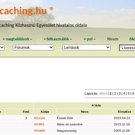
caching.hu ®
aching Közhasznú Egyesület hivatalos oldala
+
megtalálások
~
+
felhasználók
~
+
poi
~
fórum
FA
Lapozás:
előző
|
1
|
2
|
3
|
4
|
5
|
6
A láda
e
Fotó
Kódja
Neve
Elrejtése
3
GCzold
Északi Zöld
2023.04.22
GCM01
Mária úti zarándok
2015.11.16
GCHUN
Magyarország
2005.11.06