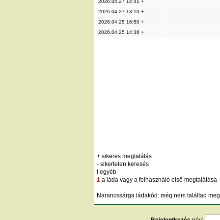
2026.04.27 14:41 +
2026.04.27 13:10 +
2026.04.25 16:50 +
2026.04.25 14:36 +
+ sikeres megtalálás
- sikertelen keresés
! egyéb
1
a láda vagy a felhasználó első megtalálása
Narancssárga ládakód: még nem találtad meg;