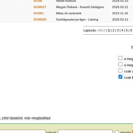
GCAK
Alföldi Kéktúra
2019.03.10
GCMO17
Megyei Óriások - Kasztói őstölgyes
2026.03.21
GCM01
Mária úti zarándok
2015.11.16
GCMO25
Szelídgesztenye-liget - Liebing
2026.03.21
Lapozás:
előző
|
1
|
2
|
3
|
4
|
5
|
6
E
a megt
a megt
csak 
csak
 zöld ládakód: már megtaláltad