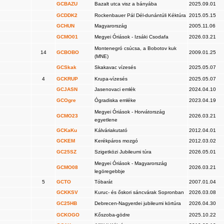
GCBAZU
Bazalt utca visz a bányába
2025.09.01
GCDDK2
Rockenbauer Pál Dél-dunántúli Kéktúra
2015.05.15
GCHUN
Magyarország
2005.11.06
GCMO01
Megyei Óriások - Izsáki Csodafa
2026.03.21
Montenegró csúcsa, a Bobotov kuk
14
GCBOBO
2009.01.25
(MNE)
GCSkak
Skakavac vízesés
2025.05.07
4
GCKRUP
Krupa-vízesés
2025.05.07
GCJASN
Jasenovaci emlék
2024.04.10
GCOgre
Ógradiska emléke
2023.04.19
Megyei Óriások - Horvátország
GCMO23
2026.03.21
egyetlene
GCKaKu
Kálváriakutató
2012.04.01
GCKEM
Kerékpáros mozgó
2012.03.02
GC25SZ
Szigetközi Jubileumi túra
2026.05.01
Megyei Óriások - Magyarország
GCMO08
2026.03.21
legöregebbje
5
GCTO
Tóbarát
2007.01.04
GCKKSV
Kuruc- és őskori sáncvárak Sopronban
2026.03.08
GC25HB
Debrecen-Nagyerdei jubileumi körtúra
2026.04.30
GCKOGO
Kőszoba-gödre
2025.10.22