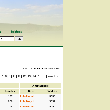
Q
belépés
Összesen:
5574 db
bejegyzés.
|
7
|
8
|
9
|
10
|
11
|
12
|
13
|
14
|
15
| ... |
következő
A felhasználó
Logolva
Neve
Találatai
107
kobcikrajci
5558
808
kobcikrajci
5557
758
kobcikrajci
5556