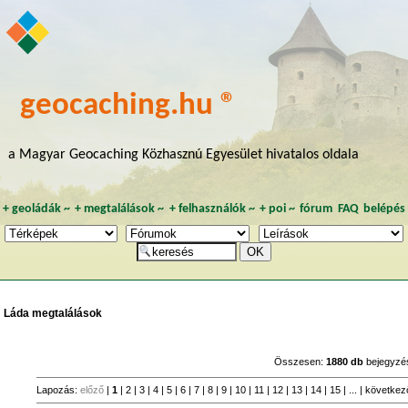
geocaching.hu ®
a Magyar Geocaching Közhasznú Egyesület hivatalos oldala
+
geoládák
~
+
megtalálások
~
+
felhasználók
~
+
poi
~
fórum
FAQ
belépés
Láda megtalálások
Összesen:
1880 db
bejegyzé
Lapozás:
előző
|
1
|
2
|
3
|
4
|
5
|
6
|
7
|
8
|
9
|
10
|
11
|
12
|
13
|
14
|
15
| ... |
következ