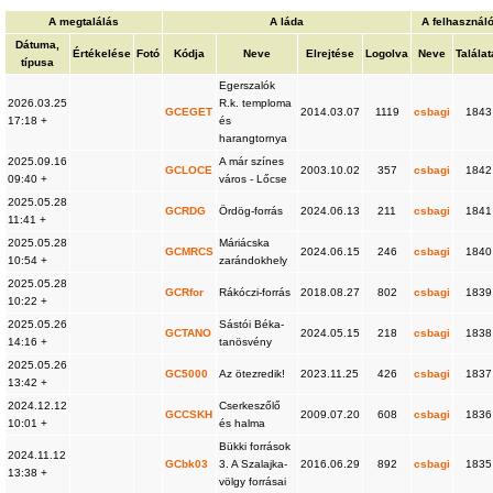
A megtalálás
A láda
A felhasznál
Dátuma,
Értékelése
Fotó
Kódja
Neve
Elrejtése
Logolva
Neve
Találat
típusa
Egerszalók
2026.03.25
R.k. temploma
GCEGET
2014.03.07
1119
csbagi
1843
17:18 +
és
harangtornya
2025.09.16
A már színes
GCLOCE
2003.10.02
357
csbagi
1842
09:40 +
város - Lőcse
2025.05.28
GCRDG
Ördög-forrás
2024.06.13
211
csbagi
1841
11:41 +
2025.05.28
Máriácska
GCMRCS
2024.06.15
246
csbagi
1840
10:54 +
zarándokhely
2025.05.28
GCRfor
Rákóczi-forrás
2018.08.27
802
csbagi
1839
10:22 +
2025.05.26
Sástói Béka-
GCTANO
2024.05.15
218
csbagi
1838
14:16 +
tanösvény
2025.05.26
GC5000
Az ötezredik!
2023.11.25
426
csbagi
1837
13:42 +
2024.12.12
Cserkeszőlő
GCCSKH
2009.07.20
608
csbagi
1836
10:01 +
és halma
Bükki források
2024.11.12
GCbk03
3. A Szalajka-
2016.06.29
892
csbagi
1835
13:38 +
völgy forrásai