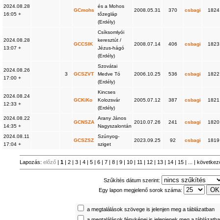
2024.08.28
és a Mohos
GCmohs
2008.05.31
370
csbagi
1824
16:05 +
tőzegláp
(Erdély)
Csíksomlyói
2024.08.28
keresztút /
GCCSIK
2008.07.14
406
csbagi
1823
13:07 +
Jézus-hágó
(Erdély)
Szovátai
2024.08.26
3
GCSZVT
Medve Tó
2006.10.25
536
csbagi
1822
17:00 +
(Erdély)
Kincses
2024.08.24
GCKiKo
Kolozsvár
2005.07.12
387
csbagi
1821
12:33 +
(Erdély)
2024.08.22
Arany János
GCNSZA
2010.07.26
241
csbagi
1820
14:35 +
Nagyszalontán
2024.08.11
Szúnyog-
GCSZSZ
2023.09.25
92
csbagi
1819
17:04 +
sziget
Lapozás:
előző
|
1
|
2
|
3
|
4
|
5
|
6
|
7
|
8
|
9
|
10
|
11
|
12
|
13
|
14
|
15
| ... |
következ
Szűkítés dátum szerint:
Egy lapon megjelenő sorok száma:
a megtalálások szövege is jelenjen meg a táblázatban
a megtalálások fényképei is jelenjenek meg a táblázatb