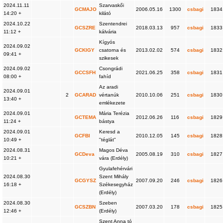
2024.11.11
Szarvaskői
GCMAJO
2006.05.16
1300
csbagi
1834
14:20 +
kilátó
2024.10.22
Szentendrei
GCSZRE
2018.03.13
957
csbagi
1833
11:12 +
kálvária
Kígyós
2024.09.02
GCKIGY
csatorna és
2013.02.02
574
csbagi
1832
09:41 +
szikesek
2024.09.02
Csongrádi
GCCSFH
2021.06.25
358
csbagi
1831
08:00 +
fahíd
Az aradi
2024.09.01
2
GCARAD
vértanúk
2010.10.06
251
csbagi
1830
13:40 +
emlékezete
2024.09.01
Mária Terézia
GCTEMA
2012.06.26
116
csbagi
1829
11:24 +
bástya
2024.09.01
Keresd a
GCFBI
2010.12.05
145
csbagi
1828
10:49 +
"téglát"
2024.08.31
Magos Déva
GCDeva
2005.08.19
310
csbagi
1827
10:21 +
vára (Erdély)
Gyulafehérvári
2024.08.30
Szent Mihály
GCGYSZ
2007.09.20
246
csbagi
1826
16:18 +
Székesegyház
(Erdély)
2024.08.30
Szeben
GCSZBN
2007.03.20
178
csbagi
1825
12:46 +
(Erdély)
Szent Anna tó