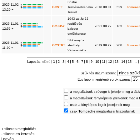
Sóstói
2025.11.02
K
R
GCSTT
Természetvédelmi
2018.09.01
529
Tomcac
W
13:20 +
Terület
1943-as Ju-52
2025.11.01
repülőgép-
K
R
GCJU52
2021.09.22
163
Tomcac
W
12:55 +
baleset
emlékkereszt
Siklóernyős
2025.11.01
K
R
GCSTRT
starthely,
2019.09.27
208
Tomcac
W
11:20 +
Vértesszőlős
Lapozás:
előző
|
1
|
2
|
3
|
4
|
5
|
6
|
7
|
8
|
9
|
10
|
11
|
12
|
13
|
14
|
15
| ... 
Szűkítés dátum szerint:
Egy lapon megjelenő sorok száma:
a megtalálások szövege is jelenjen meg a táb
a megtalálások fényképei is jelenjenek meg a 
csak a fényképes logok jelenjenek meg
csak
Tomcache
megtalálásai látszódjanak
+ sikeres megtalálás
- sikertelen keresés
! egyéb