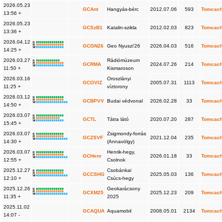
2026.05.23
GCAnt
Hangyás-bérc
2012.07.06
593
Tomcac
13:56 +
2026.05.23
GCSzB1
Katalin-szikla
2012.02.03
823
Tomcac
13:36 +
2026.04.12
K
R
GCGN26
Geo Nyuszi'26
2026.04.03
516
Tomcac
W
14:25 +
2026.03.27
Rádiómúzeum
K
R
GCRMA
2024.07.26
214
Tomcac
W
11:50 +
Kismaroson
2026.03.16
Oroszlányi
GCOVIZ
2005.07.31
1113
Tomcac
11:25 +
víztorony
2026.03.12
K
R
GCBPVV
Budai védvonal
2026.02.28
33
Tomcac
W
14:50 +
2026.03.07
K
R
GCTL
Tátra látó
2020.07.20
287
Tomcac
W
15:45 +
2026.03.07
Zsigmondy-forrás
K
R
GCZSVF
2021.12.04
235
Tomcac
W
14:30 +
(Annavölgy)
2026.03.07
Henrik-hegy,
K
R
GCHenr
2026.01.18
33
Tomcac
W
12:55 +
Csolnok
2025.12.27
Csobánkai
K
R
GCCSHG
2025.05.03
136
Tomcac
W
12:10 +
Csúcs-hegy
2025.12.26
Geokarácsony
K
R
GCXM25
2025.12.23
209
Tomcac
W
11:35 +
2025
2025.11.02
GCAQUA
Aquamobil
2008.05.01
2134
Tomcac
14:07 -