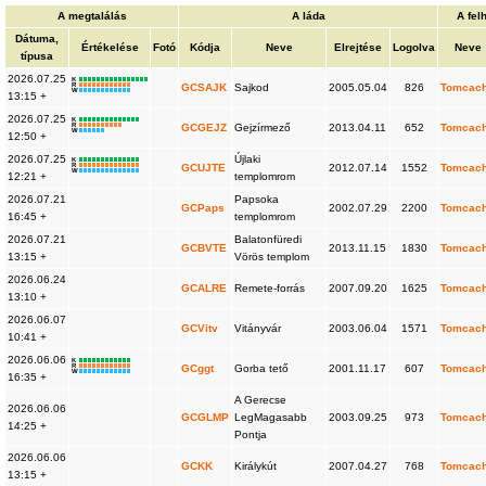
A megtalálás
A láda
A fel
Dátuma,
Értékelése
Fotó
Kódja
Neve
Elrejtése
Logolva
Neve
típusa
2026.07.25
K
R
GCSAJK
Sajkod
2005.05.04
826
Tomcac
W
13:15 +
2026.07.25
K
R
GCGEJZ
Gejzírmező
2013.04.11
652
Tomcac
W
12:50 +
2026.07.25
Újlaki
K
R
GCUJTE
2012.07.14
1552
Tomcac
W
12:21 +
templomrom
2026.07.21
Papsoka
GCPaps
2002.07.29
2200
Tomcac
16:45 +
templomrom
2026.07.21
Balatonfüredi
GCBVTE
2013.11.15
1830
Tomcac
13:15 +
Vörös templom
2026.06.24
GCALRE
Remete-forrás
2007.09.20
1625
Tomcac
13:10 +
2026.06.07
GCVitv
Vitányvár
2003.06.04
1571
Tomcac
10:41 +
2026.06.06
K
R
GCggt
Gorba tető
2001.11.17
607
Tomcac
W
16:35 +
A Gerecse
2026.06.06
GCGLMP
LegMagasabb
2003.09.25
973
Tomcac
14:25 +
Pontja
2026.06.06
GCKK
Királykút
2007.04.27
768
Tomcac
13:15 +