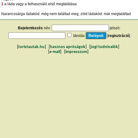
1
a láda vagy a felhasználó első megtalálása
Narancssárga ládakód: még nem találtad meg; zöld ládakód: már megtaláltad
Bejelentkezés
név:
jelszó:
tárolás
[
regisztráció
]
[
turistautak.hu
] [
hasznos apróságok
] [
jogi tudnivalók
]
[
e-mail
] [
impresszum
]