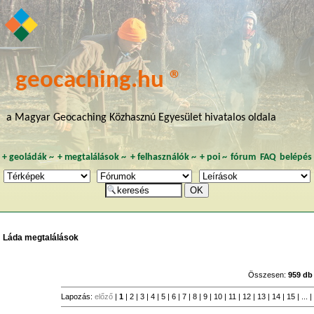
geocaching.hu ®
a Magyar Geocaching Közhasznú Egyesület hivatalos oldala
+
geoládák
~
+
megtalálások
~
+
felhasználók
~
+
poi
~
fórum
FAQ
belépés
Láda megtalálások
Összesen:
959 db
Lapozás:
előző
|
1
|
2
|
3
|
4
|
5
|
6
|
7
|
8
|
9
|
10
|
11
|
12
|
13
|
14
|
15
| ... 