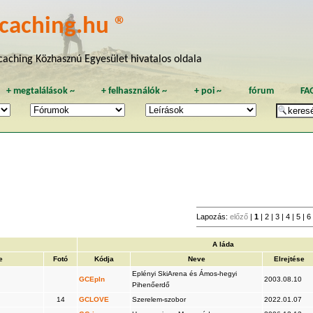
caching.hu ®
aching Közhasznú Egyesület hivatalos oldala
+
megtalálások
~
+
felhasználók
~
+
poi
~
fórum
FA
Lapozás:
előző
|
1
|
2
|
3
|
4
|
5
|
6
A láda
e
Fotó
Kódja
Neve
Elrejtése
Eplényi SkiArena és Ámos-hegyi
GCEpln
2003.08.10
Pihenőerdő
14
GCLOVE
Szerelem-szobor
2022.01.07