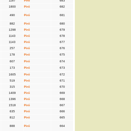
1167
Piró
683
1800
Piró
682
490
Piró
681
882
Piró
680
1298
Piró
679
1143
Piró
678
1143
Piró
677
257
Piró
676
178
Piró
675
607
Piró
674
173
Piró
673
1605
Piró
672
519
Piró
671
315
Piró
670
1409
Piró
669
1396
Piró
668
1518
Piró
667
635
Piró
666
812
Piró
665
888
Piró
664