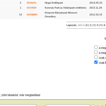
2
GCHePa
Hegyi Emlékpark
2013.05.23
1
GCVIEM
Koronás Park (a Vidámpark emlékére)
2015.11.29
Központi Bányászati Múzeum
15
GCKBMO
2012.03.15
Oroszlány
Lapozás:
előző
|
1
|
2
|
3
|
4
|
5
|
6
E
a megt
a megt
csak 
csak
 zöld ládakód: már megtaláltad