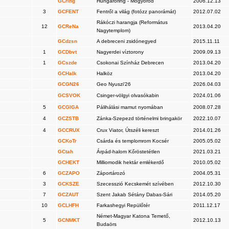
GCring
Hungaroring - Mogyoród
2006.12.13
3
GCFENT
Fentről a világ (fotózz panorámát)
2012.07.02
Rákóczi harangja (Református
12
GCReNa
2013.04.20
Nagytemplom)
GCdzsn
A debreceni zsidónegyed
2015.11.11
1
GCDbvt
Nagyerdei víztorony
2009.09.13
1
GCszde
Csokonai Színház Debrecen
2013.04.20
GCHalk
Halköz
2013.04.20
GCGN26
Geo Nyuszi'26
2026.04.03
GCSVOK
Csinger-völgyi olvasókabin
2024.01.06
5
GCGIGA
Pálihálási mamut nyomában
2008.07.28
4
GCZSTB
Zánka-Szepezd történelmi bringakör
2022.10.07
4
GCCRUX
Crux Viator, Útszéli kereszt
2014.01.26
GCKoTr
Csárda és templomrom Kocsér
2005.05.02
GCtah
Árpád-halom Kőröstetétlen
2021.03.21
GCHEKT
Milliomodik hektár emlékerdő
2010.05.02
6
GCZAPO
Záportározó
2004.05.31
3
GCKSZE
Szecesszió Kecskemét szívében
2012.10.30
7
GCZAUT
Szent Jakab Sétány Dabas-Sári
2014.05.20
10
GCLHFH
Farkashegyi Repülőtér
2011.12.17
Német-Magyar Katona Temető,
5
GCNMKT
2012.10.13
Budaörs