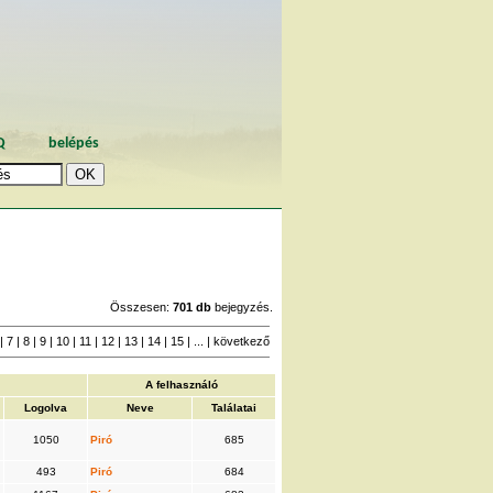
Q
belépés
Összesen:
701 db
bejegyzés.
|
7
|
8
|
9
|
10
|
11
|
12
|
13
|
14
|
15
| ... |
következő
A felhasználó
Logolva
Neve
Találatai
1050
Piró
685
493
Piró
684