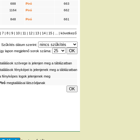
688
Piró
663
1164
Piró
662
848
Piró
661
|
7
|
8
|
9
|
10
|
11
|
12
|
13
|
14
|
15
| ... |
következő
Szűkítés dátum szerint:
gy lapon megjelenő sorok száma:
alálások szövege is jelenjen meg a táblázatban
alálások fényképei is jelenjenek meg a táblázatban
a fényképes logok jelenjenek meg
Piró
megtalálásai látszódjanak