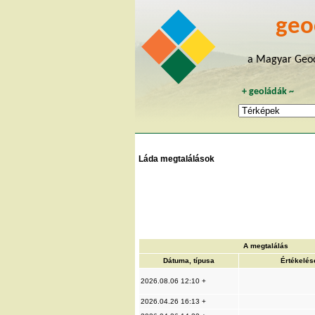
geo
a Magyar Geoc
+
geoládák
~
Láda megtalálások
A megtalálás
Dátuma, típusa
Értékelés
2026.08.06 12:10 +
2026.04.26 16:13 +